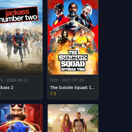
lm · 2006-09-22
Film · 2021-07-28
ckass 2
The Suicide Squad: İntihar Timi
6
7.5