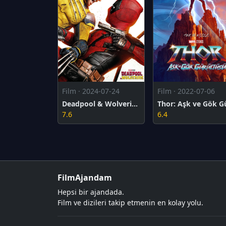
Film · 2024-07-24
Film · 2022-07-06
Deadpool & Wolverine
7.6
6.4
FilmAjandam
Hepsi bir ajandada.
Film ve dizileri takip etmenin en kolay yolu.