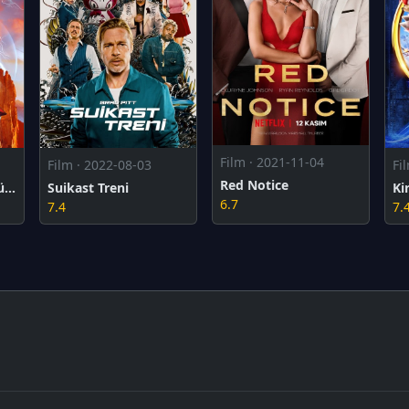
Film · 2021-11-04
Film · 2022-08-03
Fi
Red Notice
Thor: Aşk ve Gök Gürültüsü
Suikast Treni
Ki
6.7
7.4
7.