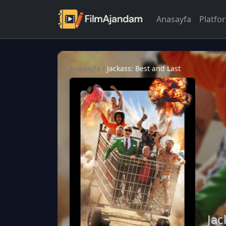
Anasayfa
Platfo
Anasayfa
/
Jackass: Best and Last
Jac