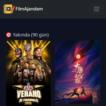
🎯 Yakında (90 gün)