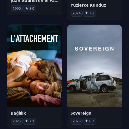
Juan Gabriel en el Palacio de Bellas Artes
Yüzlerce Kunduz
1990
★ 8.0
2024
★ 7.3
Bağlılık
Sovereign
2025
★ 7.1
2025
★ 6.7