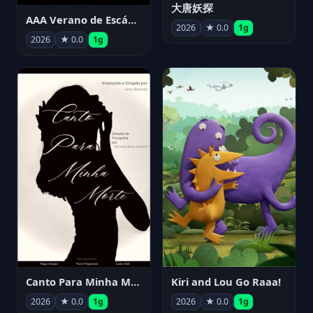
大唐妖探
AAA Verano de Escándalo 2026 - Week 3
2026
★ 0.0
1g
2026
★ 0.0
1g
Canto Para Minha Morte
Kiri and Lou Go Raaa!
2026
★ 0.0
1g
2026
★ 0.0
1g