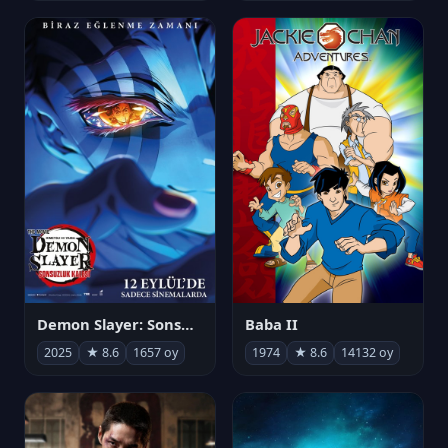
Demon Slayer: Sonsuzluk Kalesi
Baba II
2025
★ 8.6
1657 oy
1974
★ 8.6
14132 oy