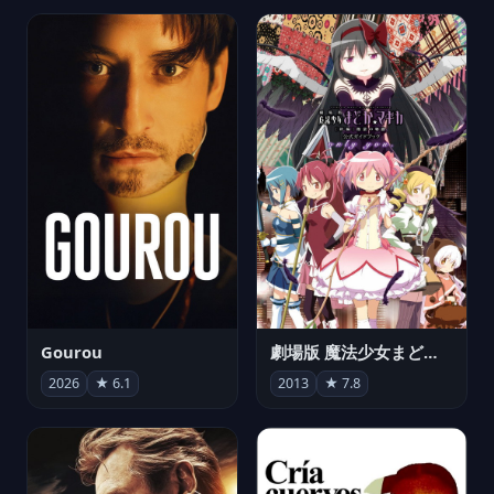
Gourou
劇場版 魔法少女まどか☆マギカ[新編]叛逆の物語
2026
★ 6.1
2013
★ 7.8