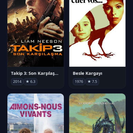
Takip 3: Son Karşılaşma
Besle Kargayı
2014
★ 6.3
1976
★ 7.5