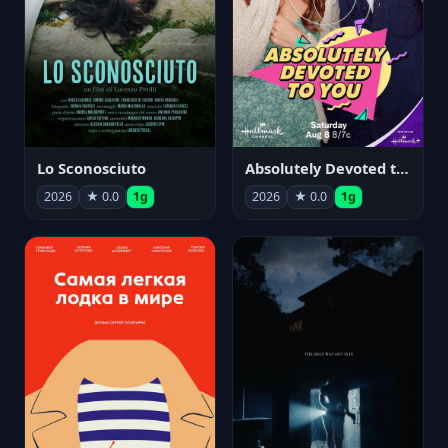
Lo Sconosciuto
Absolutely Devoted to You
2026
★ 0.0
1g
2026
★ 0.0
1g