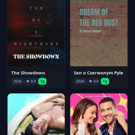
The Showdown
Sen o Czerwonym Pyle
2026
★ 0.0
1g
2026
★ 0.0
1g