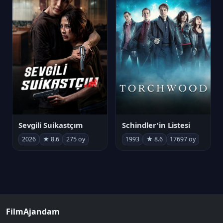
Sevgili Suikastçım
Schindler'in Listesi
2026
★ 8.6
275 oy
1993
★ 8.6
17697 oy
FilmAjandam