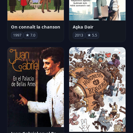
On connaît la chanson
Aşka Dair
1997
★ 7.0
2013
★ 5.5