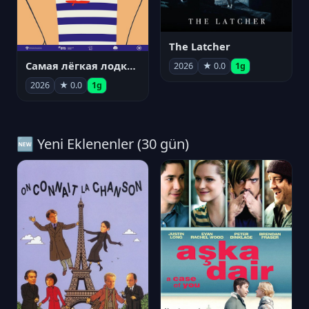
The Latcher
Самая лёгкая лодка в мире
2026
★ 0.0
1g
2026
★ 0.0
1g
🆕 Yeni Eklenenler (30 gün)