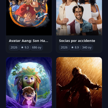
Avatar Aang: Son Havabükücü
Socias por accidente
2026
★ 9.3
686 oy
2026
★ 8.9
340 oy