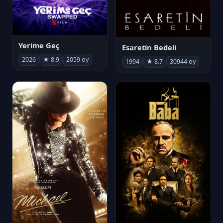
Yerime Geç
Esaretin Bedeli
2026
★ 8.9
2059 oy
1994
★ 8.7
30944 oy