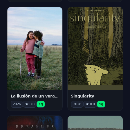
La ilusión de un verano sin fin
Singularity
2026
★ 0.0
1g
2026
★ 0.0
1g