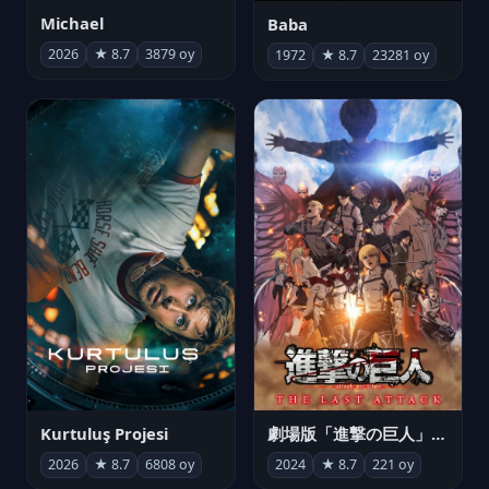
Michael
Baba
2026
★ 8.7
3879 oy
1972
★ 8.7
23281 oy
Kurtuluş Projesi
劇場版「進撃の巨人」完結編 THE LAST ATTACK
2026
★ 8.7
6808 oy
2024
★ 8.7
221 oy