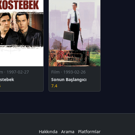
lm · 1997-02-27
Film · 1993-02-26
stebek
Sonun Başlangıcı
5
7.4
Hakkında
Arama
Platformlar