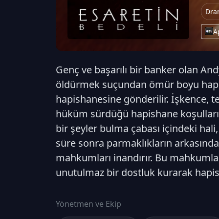
Dra
A
Genç ve başarılı bir banker olan Andy
öldürmek suçundan ömür boyu hap
hapishanesine gönderilir. İşkence, t
hüküm sürdüğü hapishane koşulların
bir şeyler bulma çabası içindeki hali,
süre sonra parmaklıkların arkasında
mahkumları inandırır. Bu mahkumlard
unutulmaz bir dostluk kurarak hapish
Yönetmen ve Ekip