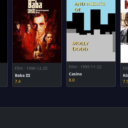
Film · 1995-11-22
Film · 1990-12-25
Fi
Casino
Baba III
Kö
8.0
7.4
7.