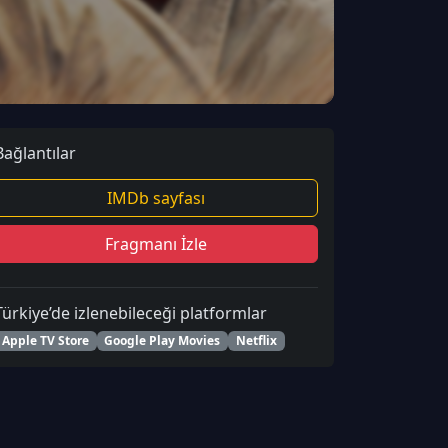
Bağlantılar
IMDb sayfası
Fragmanı İzle
Türkiye’de izlenebileceği platformlar
Apple TV Store
Google Play Movies
Netflix