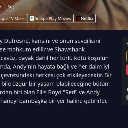
m
Suç
pple TV Store
Google Play Movies
Netflix
 Dufresne, karısını ve onun sevgilisini
se mahkum edilir ve Shawshank
ecavüz, dayak dahil her türlü kötü koşulun
da, Andy'nin hayata bağlı ve her daim iyi
 çevresindeki herkesi çok etkileyecektir. Bir
 bile özgür bir yaşam olabileceğine bütün
an biri olan Ellis Boyd "Red" ve Andy,
aneyi bambaşka bir yer haline getirirler.