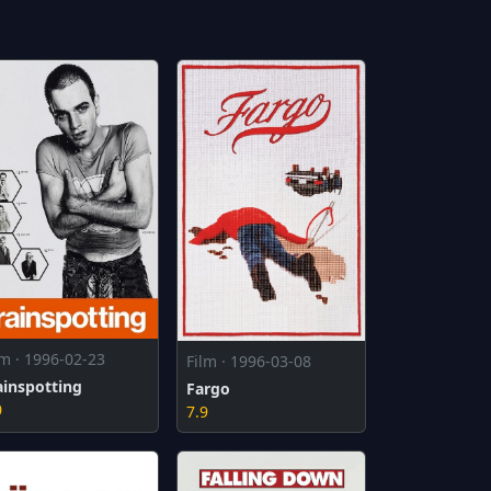
lm · 1996-02-23
Film · 1996-03-08
ainspotting
Fargo
0
7.9