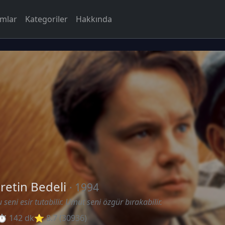
rmlar
Kategoriler
Hakkında
retin Bedeli
· 1994
 seni esir tutabilir. Umut seni özgür bırakabilir.
⏱ 142 dk
⭐ 8.7 (30936)