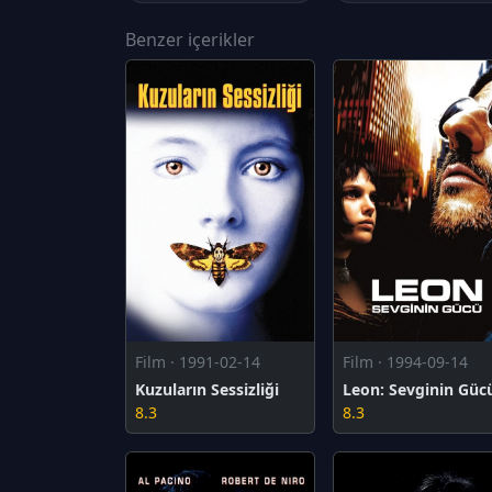
Benzer içerikler
Film · 1991-02-14
Film · 1994-09-14
Kuzuların Sessizliği
Leon: Sevginin Güc
8.3
8.3