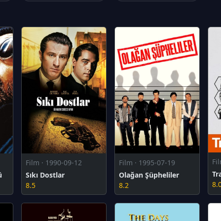
Fi
Film · 1990-09-12
Film · 1995-07-19
Tr
ü
Sıkı Dostlar
Olağan Şüpheliler
8.
8.5
8.2