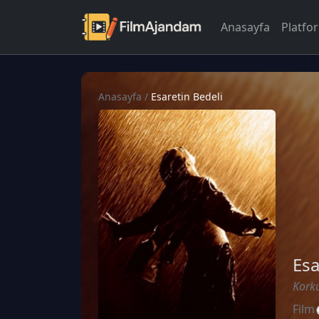
Anasayfa
Platfo
Anasayfa
/
Esaretin Bedeli
Esa
Korku
Film