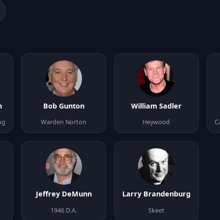
n
Bob Gunton
William Sadler
ng
Warden Norton
Heywood
C
Jeffrey DeMunn
Larry Brandenburg
1946 D.A.
Skeet