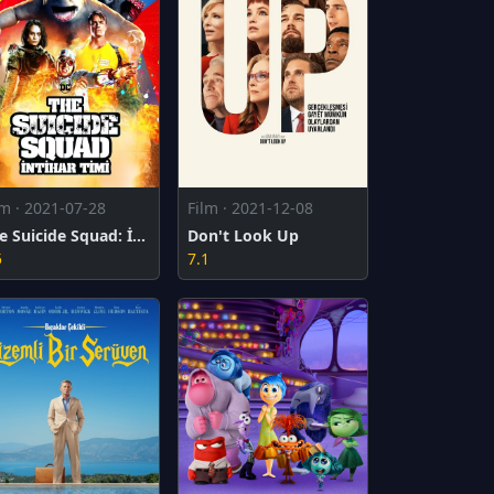
lm · 2021-07-28
Film · 2021-12-08
The Suicide Squad: İntihar Timi
Don't Look Up
5
7.1