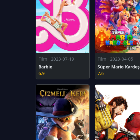
Film · 2023-07-19
Film · 2023-04-05
Barbie
6.9
7.6