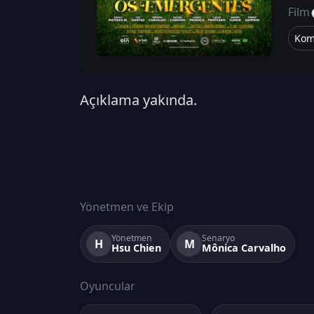
Film
Kom
Açıklama yakında.
Yönetmen ve Ekip
Yönetmen
Senaryo
H
M
Hsu Chien
Mônica Carvalho
Oyuncular