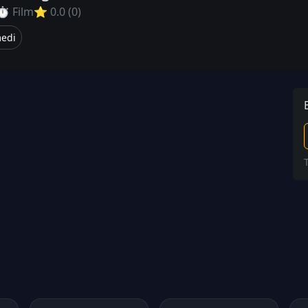
⏱ Film
⭐ 0.0 (0)
edi