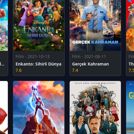
Film · 2021-10-13
Film · 2021-08-11
Fi
Süper Mario Kardeşler Filmi
Enkanto: Sihirli Dünya
Gerçek Kahraman
7.6
7.4
7.