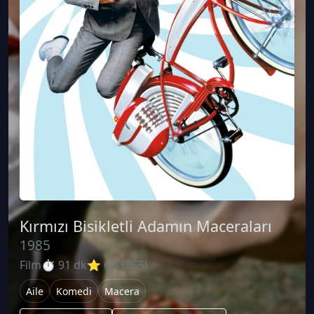
Kırmızı Bisikletli Adamın Maceraları
·
1985
Film
⏱ 91 dk
⭐ 6.5 (855)
Aile
Komedi
Macera