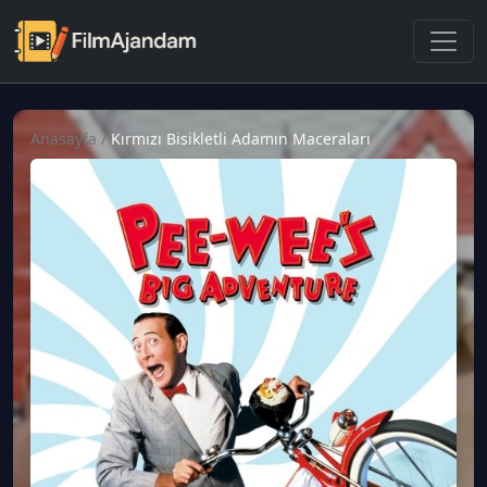
Anasayfa
/
Kırmızı Bisikletli Adamın Maceraları