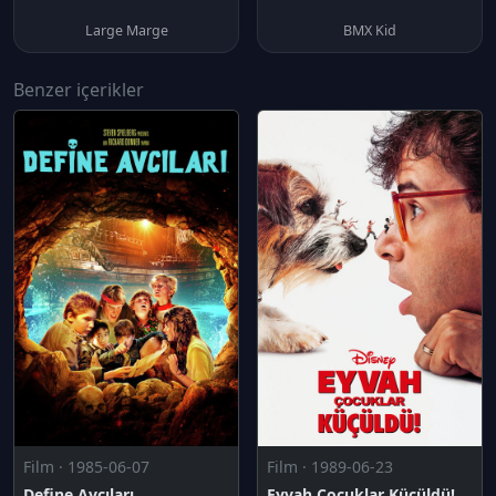
Large Marge
BMX Kid
Benzer içerikler
Film · 1985-06-07
Film · 1989-06-23
Define Avcıları
Eyvah Çocuklar Küçüldü!