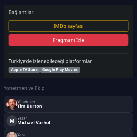
Bağlantılar
IMDb sayfası
Fragmanı İzle
Türkiye’de izlenebileceği platformlar
Apple TV Store
Google Play Movies
Yönetmen ve Ekip
Yönetmen
Tim Burton
Yazar
M
Michael Varhol
Yazar