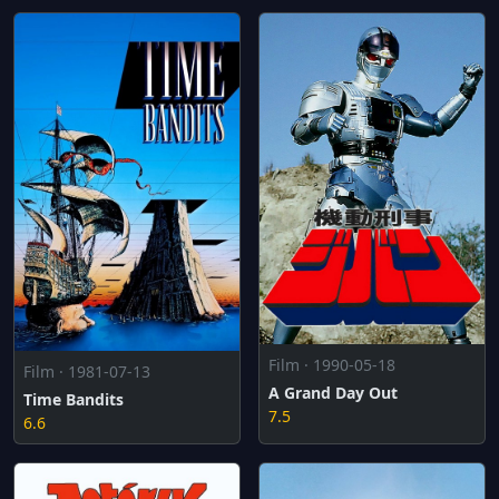
Film · 1990-05-18
Film · 1981-07-13
A Grand Day Out
Time Bandits
7.5
6.6