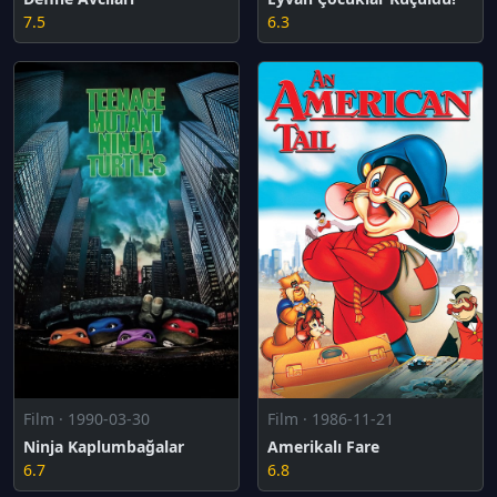
7.5
6.3
Film · 1990-03-30
Film · 1986-11-21
Ninja Kaplumbağalar
Amerikalı Fare
6.7
6.8