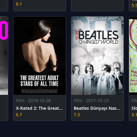
6.1
5.
Film · 2016-10-28
Film · 2017-10-23
Fi
X-Rated 2: The Greatest Adult Stars of All-Time
Beatles Dünyayı Nasıl Değiştirdi?
6.7
7.3
3.