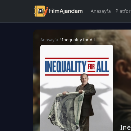
Anasayfa
Platfo
Anasayfa
/
Inequality for All
Ine