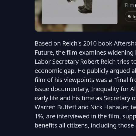
Film
Bel
Based on Reich's 2010 book Afters
Future, the film examines widening i
Labor Secretary Robert Reich tries t
economic gap. He publicly argued a
film of his viewpoints was a "final fr
issue documentary, Inequality for All
early life and his time as Secretary o
Warren Buffett and Nick Hanauer, tw
1%, are interviewed in the film, sup
benefits all citizens, including thos