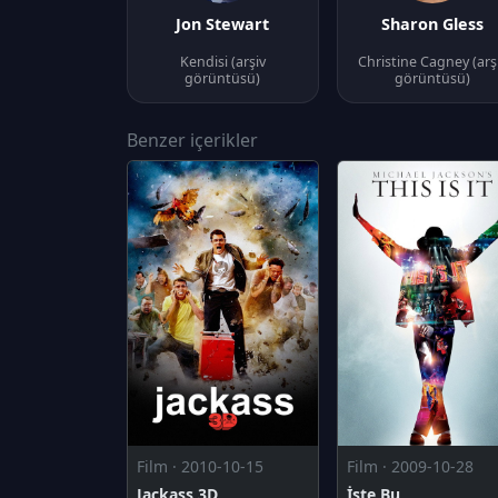
Jon Stewart
Sharon Gless
Kendisi (arşiv
Christine Cagney (arş
görüntüsü)
görüntüsü)
Benzer içerikler
Film · 2010-10-15
Film · 2009-10-28
Jackass 3D
İşte Bu