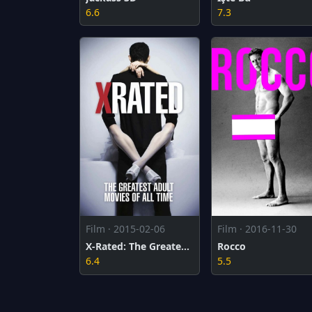
6.6
7.3
Film · 2015-02-06
Film · 2016-11-30
X-Rated: The Greatest Adult Movies of All Time
Rocco
6.4
5.5