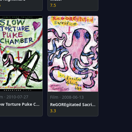
5
7.5
lm · 2010-07-27
Film · 2008-06-13
Slow Torture Puke Chamber
ReGOREgitated Sacrifice
1
3.3