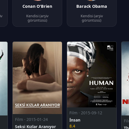
Conan O'Brien
Barack Obama
iv
Kendisi (arşiv
Kendisi (arşiv
görüntüsü)
görüntüsü)
Film · 2015-09-12
Film · 2015-01-24
İnsan
Fi
8.4
Seksi Kızlar Aranıyor
Th