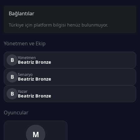
Bağlantılar
Türkiye için platform bilgisi henüz bulunmuyor.
Yönetmen ve Ekip
Yönetmen
B
Beatriz Bronze
Senaryo
B
Beatriz Bronze
Yazar
B
Beatriz Bronze
Oyuncular
M