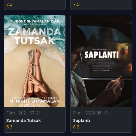
7.3
7.5
Film · 2021-07-21
Film · 2026-05-13
Zamanda Tutsak
Saplantı
6.3
8.2