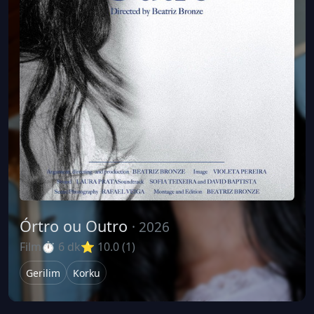
Órtro ou Outro
· 2026
Film
⏱ 6 dk
⭐ 10.0 (1)
Gerilim
Korku