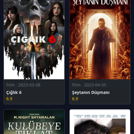
Film · 2023-03-08
Film · 2023-04-05
Çığlık 6
Şeytanın Düşmanı
6.9
6.9