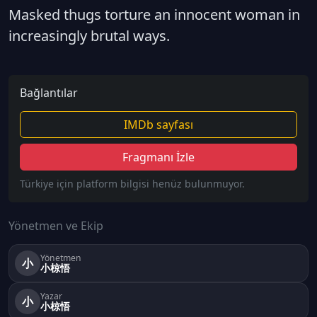
Masked thugs torture an innocent woman in
increasingly brutal ways.
Bağlantılar
IMDb sayfası
Fragmanı İzle
Türkiye için platform bilgisi henüz bulunmuyor.
Yönetmen ve Ekip
Yönetmen
小
小椋悟
Yazar
小
小椋悟