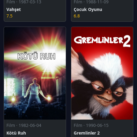
Film · 1987-03-13
Film · 1988-11-09
Vahşet
Çocuk Oyunu
7.5
6.8
Film · 1982-06-04
Film · 1990-06-15
Kötü Ruh
Gremlinler 2