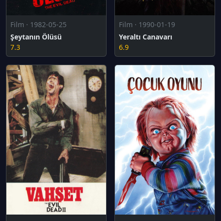
Film · 1982-05-25
Film · 1990-01-19
Şeytanın Ölüsü
Yeraltı Canavarı
7.3
6.9