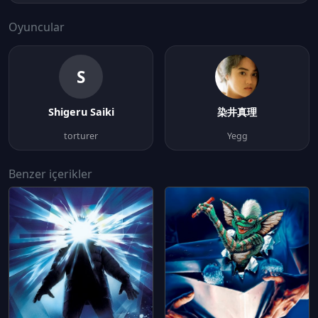
Oyuncular
S
Shigeru Saiki
染井真理
torturer
Yegg
Benzer içerikler