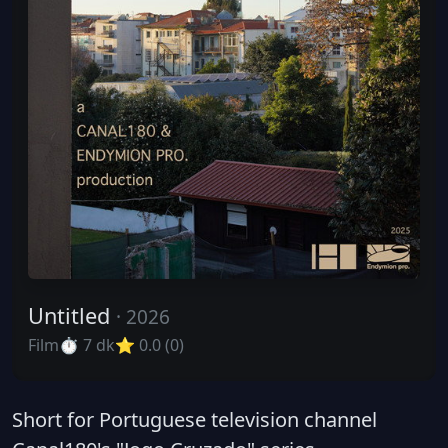
Untitled
· 2026
Film
⏱ 7 dk
⭐ 0.0 (0)
Short for Portuguese television channel