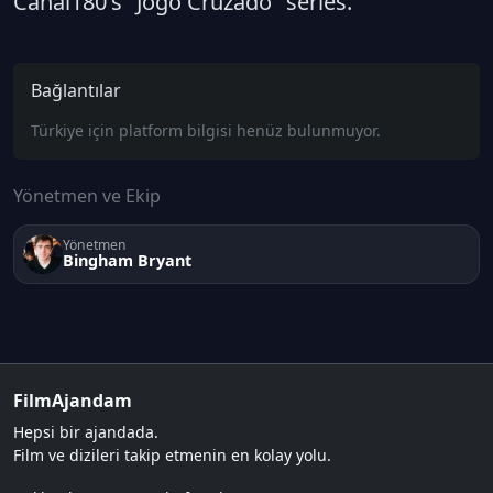
Canal180's "Jogo Cruzado" series.
Bağlantılar
Türkiye için platform bilgisi henüz bulunmuyor.
Yönetmen ve Ekip
Yönetmen
Bingham Bryant
FilmAjandam
Hepsi bir ajandada.
Film ve dizileri takip etmenin en kolay yolu.