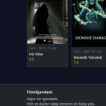
Film · 2025-11-08
Film · 2001-01-19
Für Elise
Karanlık Yolculuk
0.0
7.8
FilmAjandam
Hepsi bir ajandada.
Film ve dizileri takip etmenin en kolay yolu.