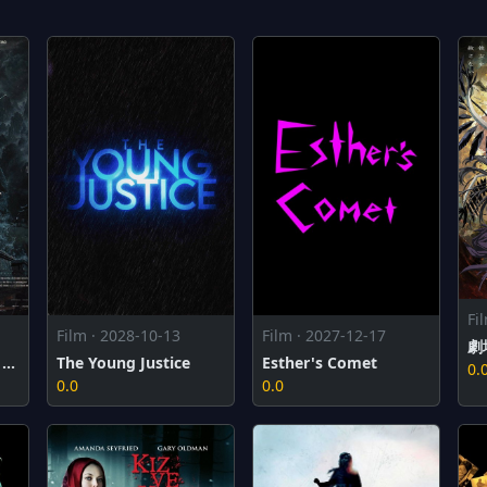
Fi
Film · 2028-10-13
Film · 2027-12-17
Hộ Linh Tráng Sĩ: Bí ẩn mộ Vua Đinh
The Young Justice
Esther's Comet
0.
0.0
0.0