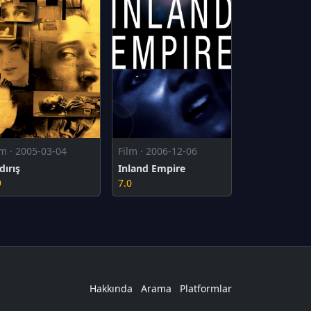
lm · 2005-03-04
Film · 2006-12-06
dırış
Inland Empire
9
7.0
Hakkında
Arama
Platformlar