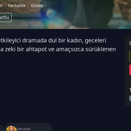
m
Fantastik
Gizem
etflix
ileyici dramada dul bir kadın, geceleri
a zeki bir ahtapot ve amaçsızca sürüklenen
Senaryo