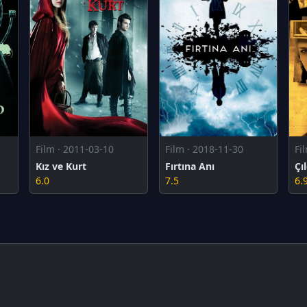
Film · 2011-03-10
Film · 2018-11-30
Fi
Kız ve Kurt
Fırtına Anı
Çıl
6.0
7.5
6.