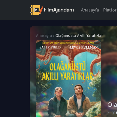
Anasayfa
Platfo
Anasayfa
/
Olağanüstü Akıllı Yaratıklar
Ola
Film