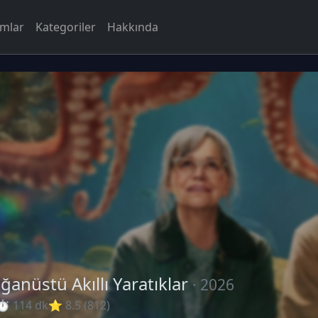
rmlar
Kategoriler
Hakkında
ğanüstü Akıllı Yaratıklar
· 2026
⏱ 114 dk
⭐ 8.5 (812)