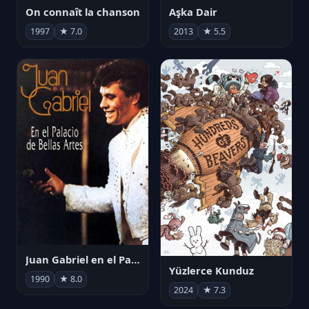
On connaît la chanson
Aşka Dair
1997
★ 7.0
2013
★ 5.5
Juan Gabriel en el Palacio de Bellas Artes
Yüzlerce Kunduz
1990
★ 8.0
2024
★ 7.3