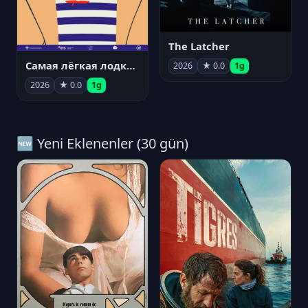
The Latcher
Самая лёгкая лодка в мире
2026
★ 0.0
1g
2026
★ 0.0
1g
🆕 Yeni Eklenenler (30 gün)