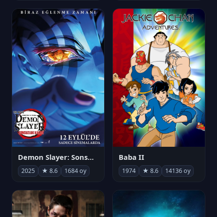
Demon Slayer: Sonsuzluk Kalesi
Baba II
2025
★ 8.6
1684 oy
1974
★ 8.6
14136 oy