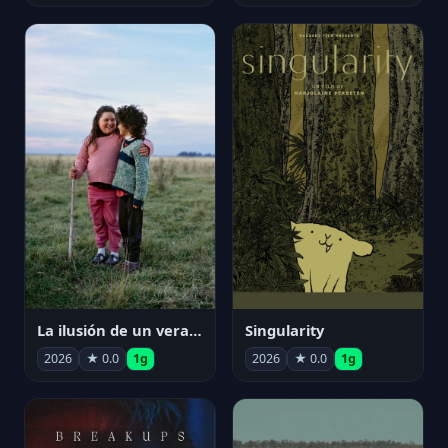
La ilusión de un verano sin fin
Singularity
2026
★ 0.0
1g
2026
★ 0.0
1g