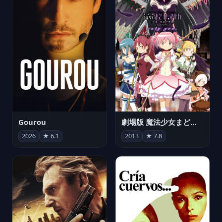
Gourou
劇場版 魔法少女まどか☆マギカ[新編]叛逆の物語
2026
★ 6.1
2013
★ 7.8