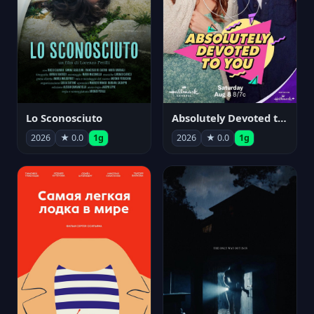
Lo Sconosciuto
Absolutely Devoted to You
2026
★ 0.0
1g
2026
★ 0.0
1g