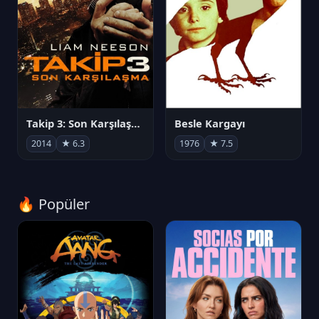
Takip 3: Son Karşılaşma
Besle Kargayı
2014
★ 6.3
1976
★ 7.5
🔥 Popüler