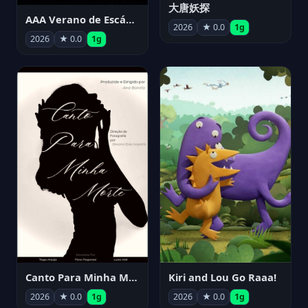
大唐妖探
AAA Verano de Escándalo 2026 - Week 3
2026
★ 0.0
1g
2026
★ 0.0
1g
Canto Para Minha Morte
Kiri and Lou Go Raaa!
2026
★ 0.0
1g
2026
★ 0.0
1g