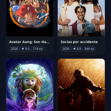
Avatar Aang: Son Havabükücü
Socias por accidente
2026
★ 9.3
714 oy
2026
★ 8.9
344 oy