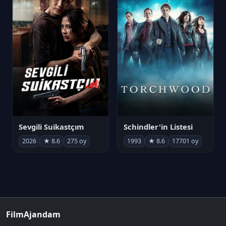
Sevgili Suikastçım
Schindler'in Listesi
2026
★ 8.6
275 oy
1993
★ 8.6
17701 oy
FilmAjandam