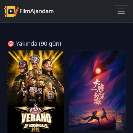
🎯 Yakında (90 gün)