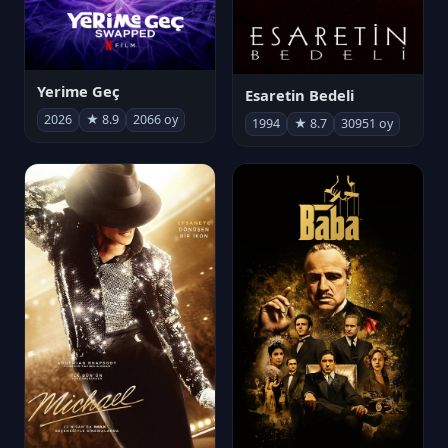
Yerime Geç
Esaretin Bedeli
2026
★ 8.9
2066 oy
1994
★ 8.7
30951 oy