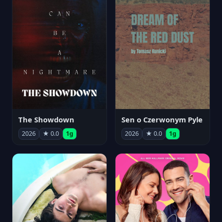
The Showdown
Sen o Czerwonym Pyle
2026
★ 0.0
1g
2026
★ 0.0
1g