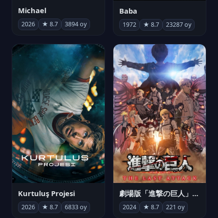
Michael
Baba
2026
★ 8.7
3894 oy
1972
★ 8.7
23287 oy
Kurtuluş Projesi
劇場版「進撃の巨人」完結編 THE LAST ATTACK
2026
★ 8.7
6833 oy
2024
★ 8.7
221 oy