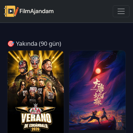
🎯 Yakında (90 gün)