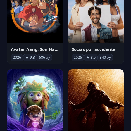
Avatar Aang: Son Havabükücü
Socias por accidente
2026
★ 9.3
686 oy
2026
★ 8.9
340 oy