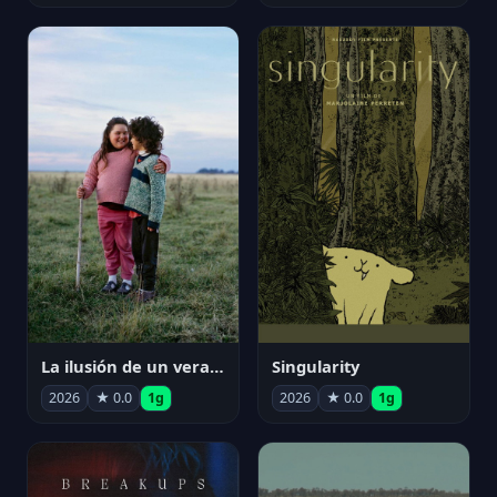
La ilusión de un verano sin fin
Singularity
2026
★ 0.0
1g
2026
★ 0.0
1g