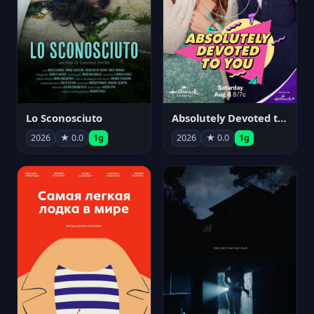
Lo Sconosciuto
Absolutely Devoted to You
2026
★ 0.0
1g
2026
★ 0.0
1g