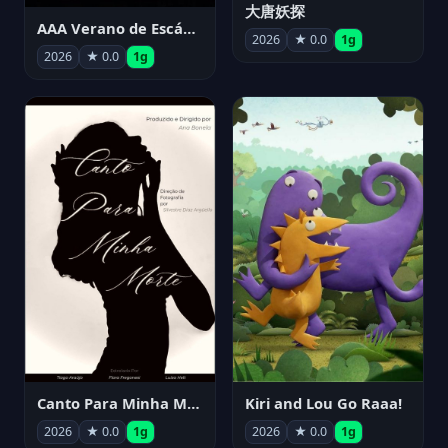
大唐妖探
AAA Verano de Escándalo 2026 - Week 3
2026
★ 0.0
1g
2026
★ 0.0
1g
Canto Para Minha Morte
Kiri and Lou Go Raaa!
2026
★ 0.0
1g
2026
★ 0.0
1g