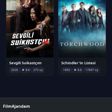
Sevgili Suikastçım
Schindler'in Listesi
2026
★ 8.6
275 oy
1993
★ 8.6
17697 oy
FilmAjandam