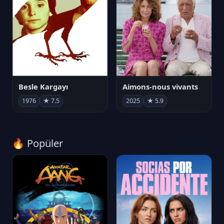
Besle Kargayı
Aimons-nous vivants
1976
★ 7.5
2025
★ 5.9
🔥 Popüler