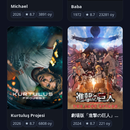
Michael
Baba
2026
★ 8.7
3891 oy
1972
★ 8.7
23281 oy
Kurtuluş Projesi
劇場版「進撃の巨人」完結編 THE LAST ATTACK
2026
★ 8.7
6808 oy
2024
★ 8.7
221 oy