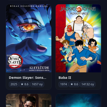
Demon Slayer: Sonsuzluk Kalesi
Baba II
2025
★ 8.6
1657 oy
1974
★ 8.6
14132 oy