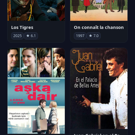
Los Tigres
On connaît la chanson
2025
★ 6.1
1997
★ 7.0