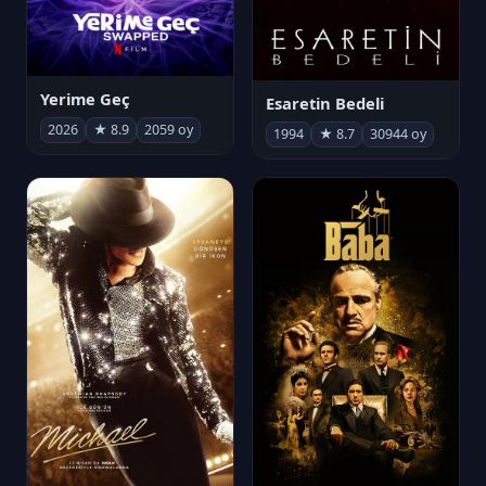
Yerime Geç
Esaretin Bedeli
2026
★ 8.9
2059 oy
1994
★ 8.7
30944 oy