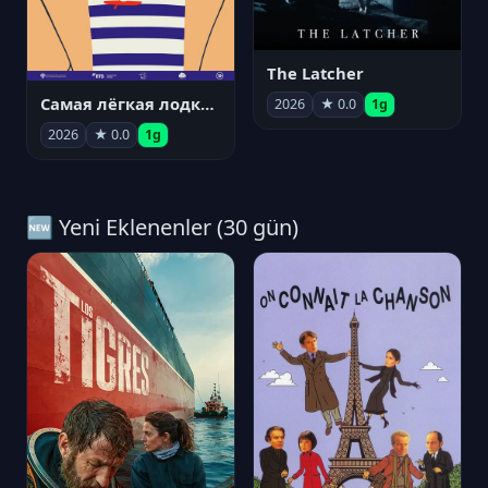
The Latcher
Самая лёгкая лодка в мире
2026
★ 0.0
1g
2026
★ 0.0
1g
🆕 Yeni Eklenenler (30 gün)