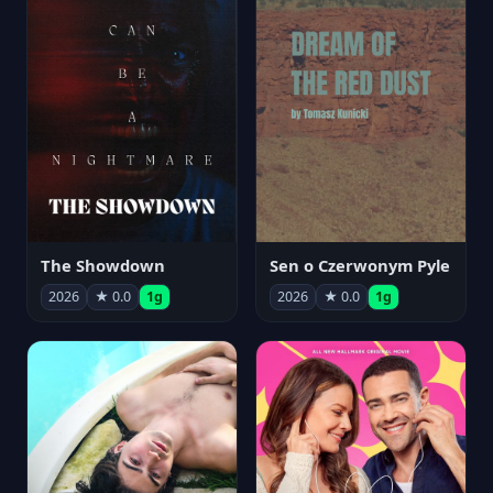
The Showdown
Sen o Czerwonym Pyle
2026
★ 0.0
1g
2026
★ 0.0
1g