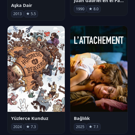
Juan Gabriel en el Palacio de Bellas Artes
Aşka Dair
1990
★ 8.0
2013
★ 5.5
Yüzlerce Kunduz
Bağlılık
2024
★ 7.3
2025
★ 7.1