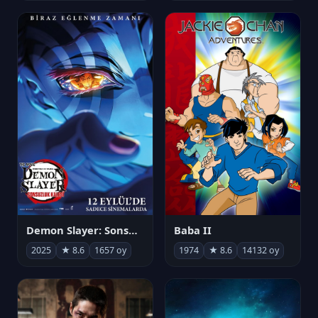
Demon Slayer: Sonsuzluk Kalesi
Baba II
2025
★ 8.6
1657 oy
1974
★ 8.6
14132 oy