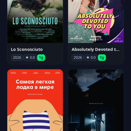
Lo Sconosciuto
Absolutely Devoted to You
2026
★ 0.0
1g
2026
★ 0.0
1g