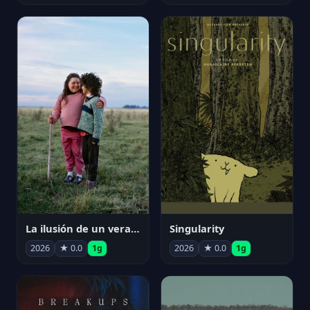
La ilusión de un verano sin fin
Singularity
2026
★ 0.0
1g
2026
★ 0.0
1g