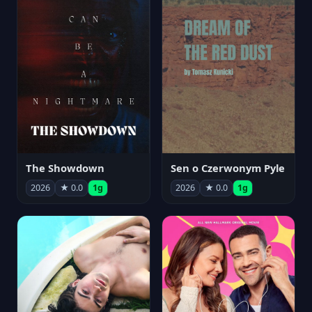
The Showdown
Sen o Czerwonym Pyle
2026
★ 0.0
1g
2026
★ 0.0
1g