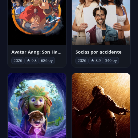
Avatar Aang: Son Havabükücü
Socias por accidente
2026
★ 9.3
686 oy
2026
★ 8.9
340 oy