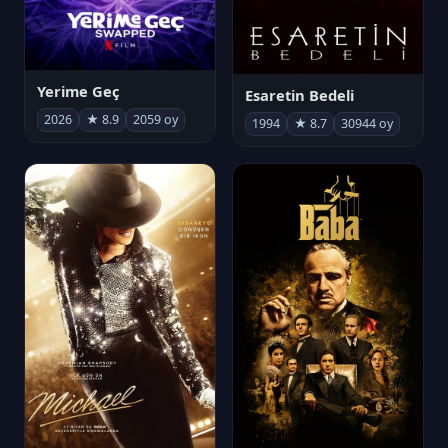
Yerime Geç
Esaretin Bedeli
2026
★ 8.9
2059 oy
1994
★ 8.7
30944 oy