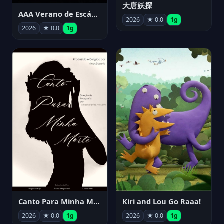
大唐妖探
AAA Verano de Escándalo 2026 - Week 3
2026
★ 0.0
1g
2026
★ 0.0
1g
Canto Para Minha Morte
Kiri and Lou Go Raaa!
2026
★ 0.0
1g
2026
★ 0.0
1g