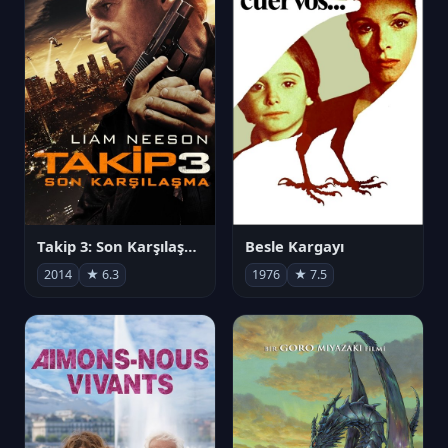
Takip 3: Son Karşılaşma
Besle Kargayı
2014
★ 6.3
1976
★ 7.5