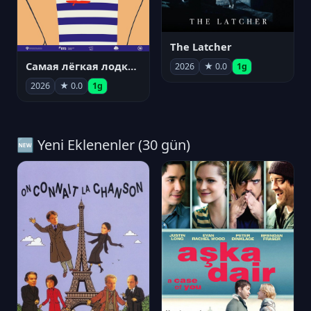
The Latcher
Самая лёгкая лодка в мире
2026
★ 0.0
1g
2026
★ 0.0
1g
🆕 Yeni Eklenenler (30 gün)