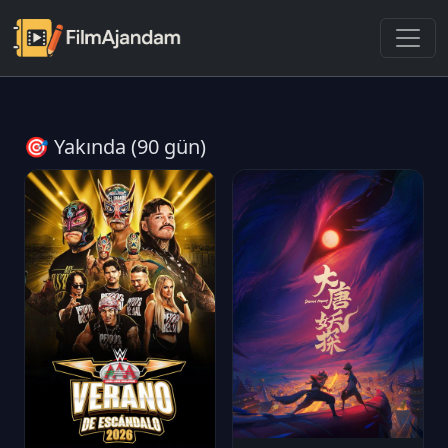
🎯 Yakında (90 gün)