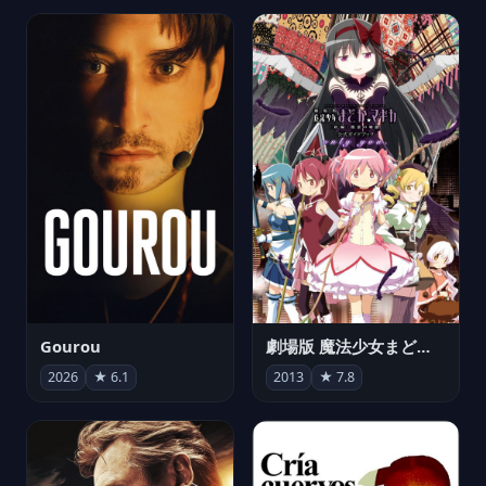
Gourou
劇場版 魔法少女まどか☆マギカ[新編]叛逆の物語
2026
★ 6.1
2013
★ 7.8