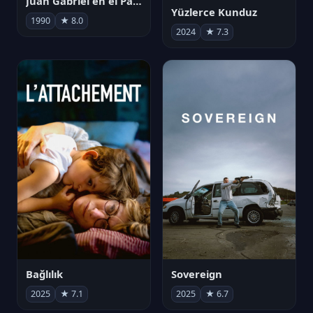
Juan Gabriel en el Palacio de Bellas Artes
Yüzlerce Kunduz
1990
★ 8.0
2024
★ 7.3
Bağlılık
Sovereign
2025
★ 7.1
2025
★ 6.7