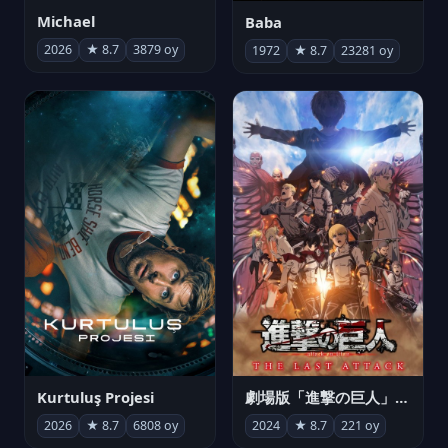
Michael
Baba
2026
★ 8.7
3879 oy
1972
★ 8.7
23281 oy
Kurtuluş Projesi
劇場版「進撃の巨人」完結編 THE LAST ATTACK
2026
★ 8.7
6808 oy
2024
★ 8.7
221 oy