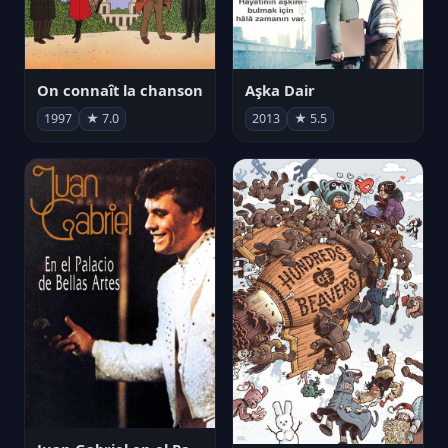
On connaît la chanson
Aşka Dair
1997
★ 7.0
2013
★ 5.5