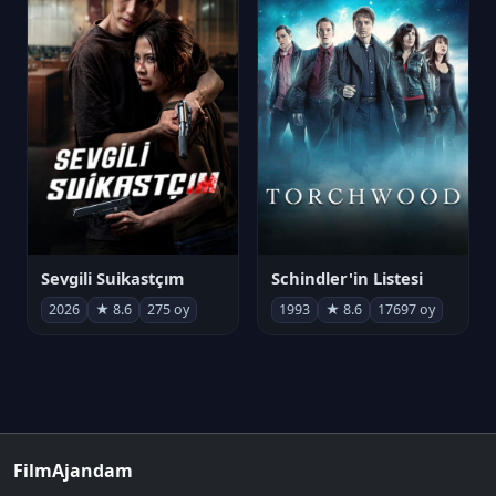
Sevgili Suikastçım
Schindler'in Listesi
2026
★ 8.6
275 oy
1993
★ 8.6
17697 oy
FilmAjandam