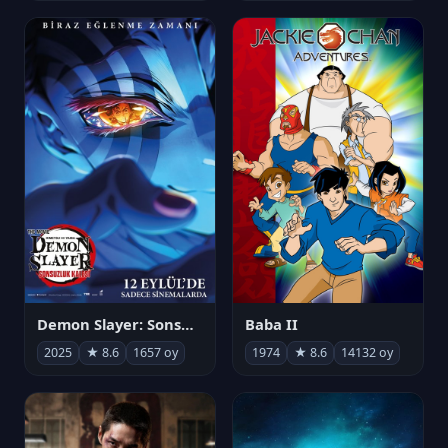
Demon Slayer: Sonsuzluk Kalesi
Baba II
2025
★ 8.6
1657 oy
1974
★ 8.6
14132 oy