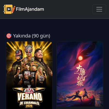
🎯 Yakında (90 gün)