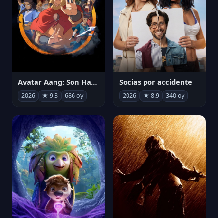
Avatar Aang: Son Havabükücü
Socias por accidente
2026
★ 9.3
686 oy
2026
★ 8.9
340 oy