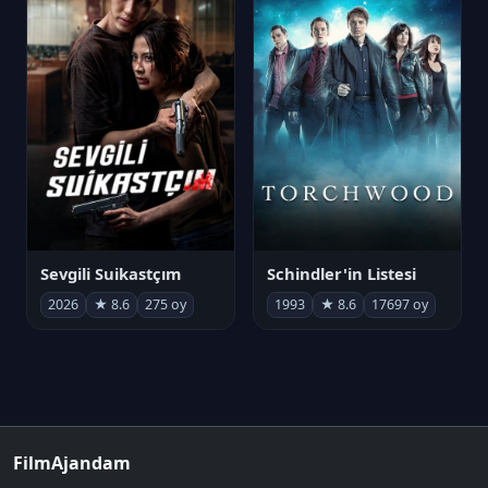
Sevgili Suikastçım
Schindler'in Listesi
2026
★ 8.6
275 oy
1993
★ 8.6
17697 oy
FilmAjandam