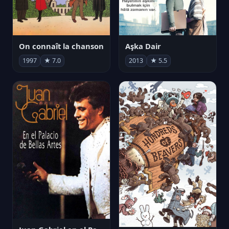
On connaît la chanson
Aşka Dair
1997
★ 7.0
2013
★ 5.5