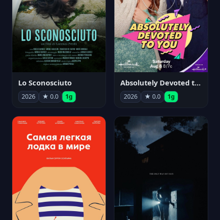
Lo Sconosciuto
Absolutely Devoted to You
2026
★ 0.0
1g
2026
★ 0.0
1g