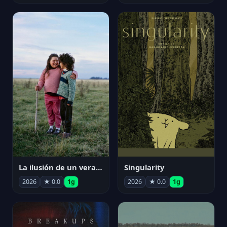
La ilusión de un verano sin fin
Singularity
2026
★ 0.0
1g
2026
★ 0.0
1g