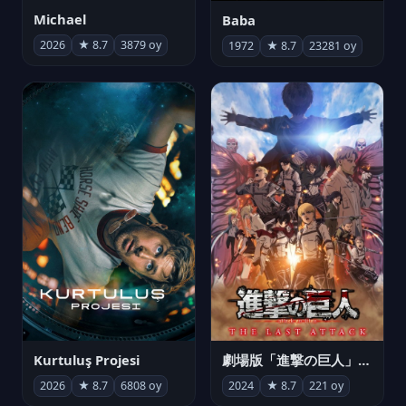
Michael
Baba
2026
★ 8.7
3879 oy
1972
★ 8.7
23281 oy
Kurtuluş Projesi
劇場版「進撃の巨人」完結編 THE LAST ATTACK
2026
★ 8.7
6808 oy
2024
★ 8.7
221 oy