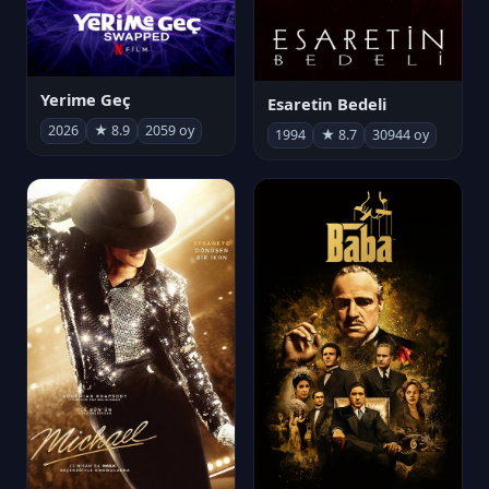
Yerime Geç
Esaretin Bedeli
2026
★ 8.9
2059 oy
1994
★ 8.7
30944 oy