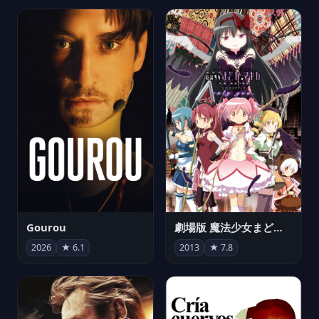
Gourou
劇場版 魔法少女まどか☆マギカ[新編]叛逆の物語
2026
★ 6.1
2013
★ 7.8