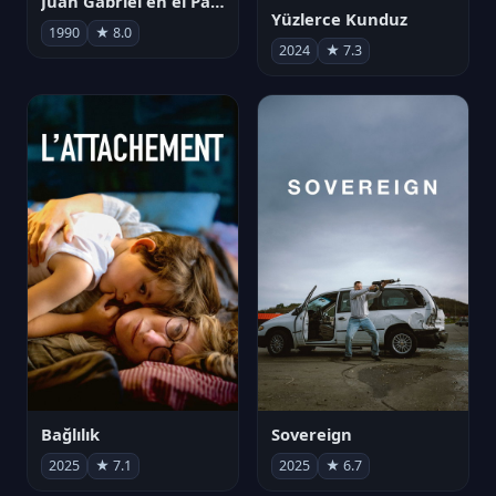
Juan Gabriel en el Palacio de Bellas Artes
Yüzlerce Kunduz
1990
★ 8.0
2024
★ 7.3
Bağlılık
Sovereign
2025
★ 7.1
2025
★ 6.7