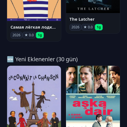
The Latcher
Самая лёгкая лодка в мире
2026
★ 0.0
1g
2026
★ 0.0
1g
🆕 Yeni Eklenenler (30 gün)