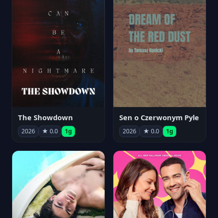
The Showdown
Sen o Czerwonym Pyle
2026
★ 0.0
1g
2026
★ 0.0
1g