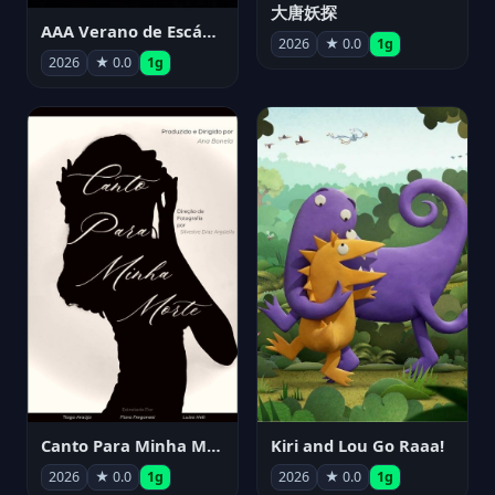
大唐妖探
AAA Verano de Escándalo 2026 - Week 3
2026
★ 0.0
1g
2026
★ 0.0
1g
Canto Para Minha Morte
Kiri and Lou Go Raaa!
2026
★ 0.0
1g
2026
★ 0.0
1g