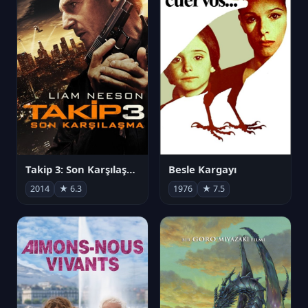
Takip 3: Son Karşılaşma
Besle Kargayı
2014
★ 6.3
1976
★ 7.5