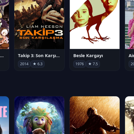
劇場版 魔法少女まどか☆マギカ[新編]叛逆の物語
Takip 3: Son Karşılaşma
Besle Kargayı
2014
★ 6.3
1976
★ 7.5
2