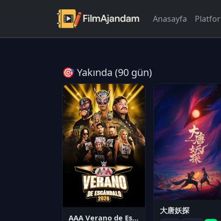
Anasayfa
Platfo
🎯 Yakında (90 gün)
大唐妖探
AAA Verano de Escándalo 2026 - Week 3