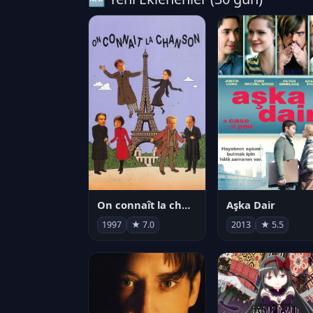
On connaît la chanson
Aşka Dair
1997
★ 7.0
2013
★ 5.5