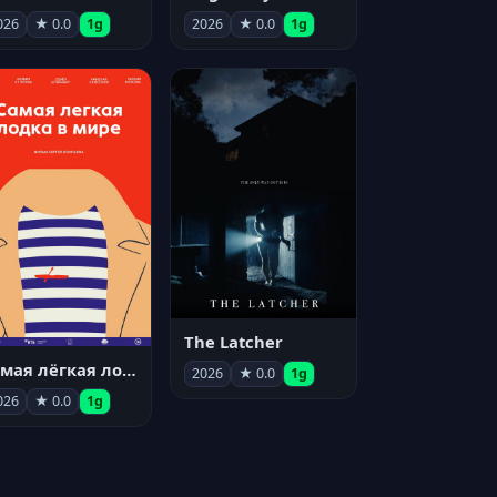
026
★ 0.0
1g
2026
★ 0.0
1g
The Latcher
Самая лёгкая лодка в мире
2026
★ 0.0
1g
026
★ 0.0
1g