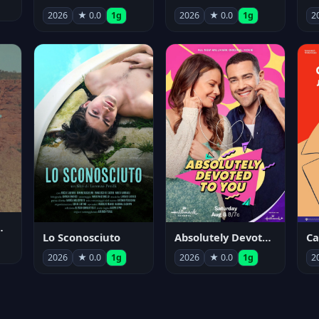
2026
★ 0.0
1g
2026
★ 0.0
1g
2
nym Pyle
Lo Sconosciuto
Absolutely Devoted to You
2026
★ 0.0
1g
2026
★ 0.0
1g
2