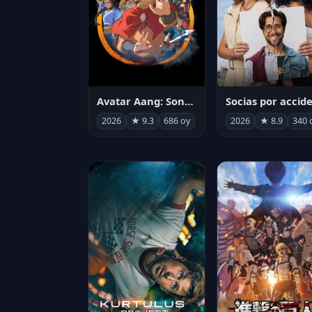
Avatar Aang: Son Havabükücü
2026
★ 9.3
686 oy
2026
★ 8.9
340 