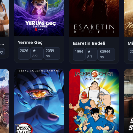
Yerime Geç
Mi
Socias por accidente
Esaretin Bedeli
2026
★
2059
2
oy
1994
★
30944
8.9
oy
8.7
oy