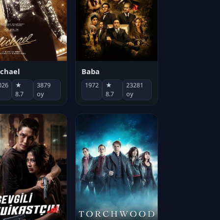
chael
Baba
026
★
3879
1972
★
23281
8.7
oy
8.7
oy