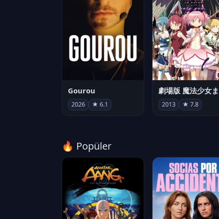
Gourou
2026
★ 6.1
2013
★ 7.8
🔥 Popüler