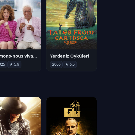
Aimons-nous vivants
Yerdeniz Öyküleri
025
★ 5.9
2006
★ 6.5