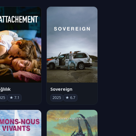
ğlılık
Sovereign
025
★ 7.1
2025
★ 6.7