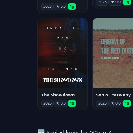
2026
★ 0.0
1g
2026
★ 0.0
1g
The Showdown
Sen o Czerwo
2026
★ 0.0
1g
2026
★ 0.0
1g
🆕 Yeni Eklenenler (30 gün)