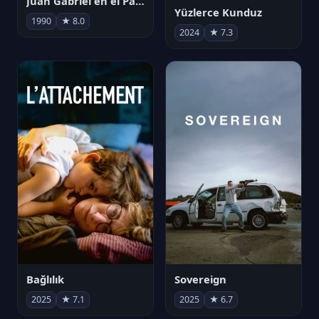
Juan Gabriel en el Palacio de Bellas Artes
Yüzlerce Kunduz
1990
★ 8.0
2024
★ 7.3
Bağlılık
Sovereign
2025
★ 7.1
2025
★ 6.7