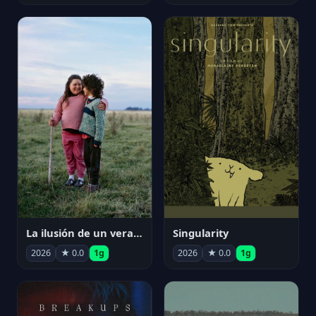
La ilusión de un verano sin fin
Singularity
2026
★ 0.0
1g
2026
★ 0.0
1g