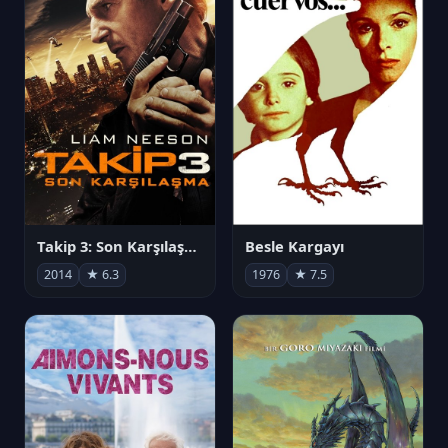
Takip 3: Son Karşılaşma
Besle Kargayı
2014
★ 6.3
1976
★ 7.5