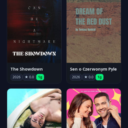
The Showdown
Sen o Czerwonym Pyle
2026
★ 0.0
1g
2026
★ 0.0
1g