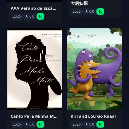
大唐妖探
AAA Verano de Escándalo 2026 - Week 3
2026
★ 0.0
1g
2026
★ 0.0
1g
Canto Para Minha Morte
Kiri and Lou Go Raaa!
2026
★ 0.0
1g
2026
★ 0.0
1g