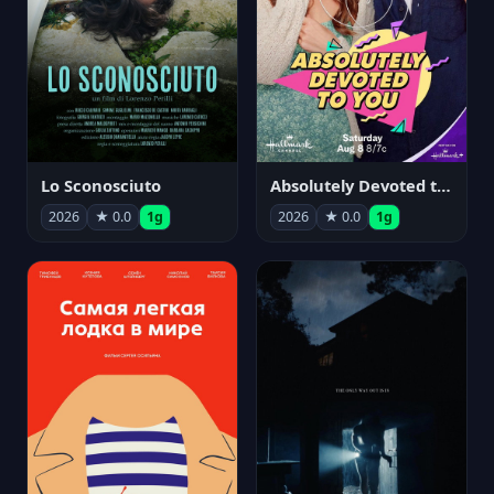
Lo Sconosciuto
Absolutely Devoted to You
2026
★ 0.0
1g
2026
★ 0.0
1g