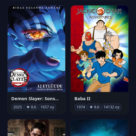
Demon Slayer: Sonsuzluk Kalesi
Baba II
2025
★ 8.6
1657 oy
1974
★ 8.6
14132 oy