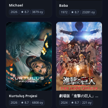
Michael
Baba
2026
★ 8.7
3879 oy
1972
★ 8.7
23281 oy
Kurtuluş Projesi
劇場版「進撃の巨人」完結編 THE LAST ATTACK
2026
★ 8.7
6808 oy
2024
★ 8.7
221 oy