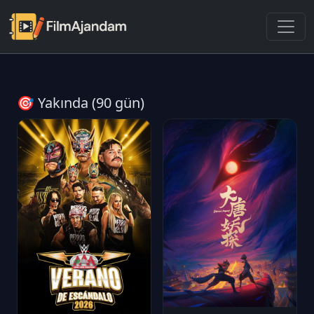
🎯 Yakında (90 gün)