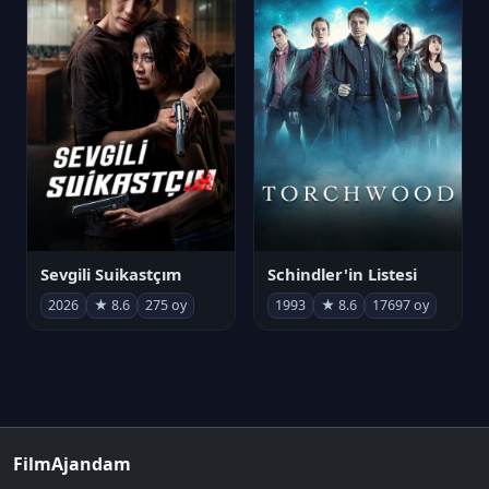
Sevgili Suikastçım
Schindler'in Listesi
2026
★ 8.6
275 oy
1993
★ 8.6
17697 oy
FilmAjandam