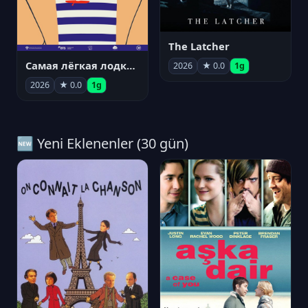
The Latcher
Самая лёгкая лодка в мире
2026
★ 0.0
1g
2026
★ 0.0
1g
🆕 Yeni Eklenenler (30 gün)