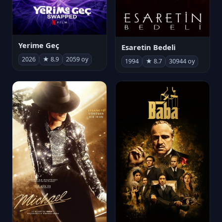
Yerime Geç
Esaretin Bedeli
2026
★ 8.9
2059 oy
1994
★ 8.7
30944 oy