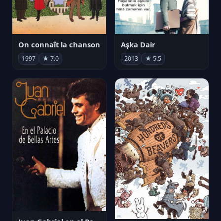
On connaît la chanson
Aşka Dair
1997
★ 7.0
2013
★ 5.5