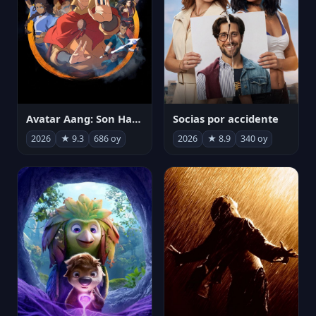
Avatar Aang: Son Havabükücü
Socias por accidente
2026
★ 9.3
686 oy
2026
★ 8.9
340 oy