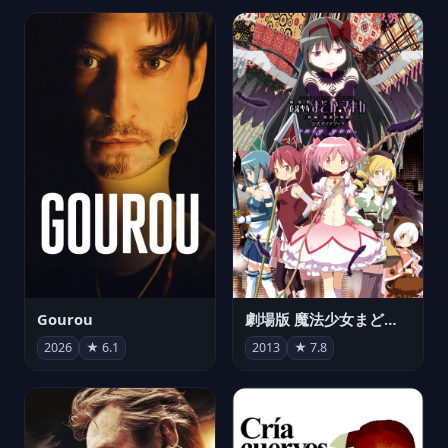
Gourou
劇場版 魔法少女まどか☆マギカ[新編]叛逆の物語
2026
★ 6.1
2013
★ 7.8