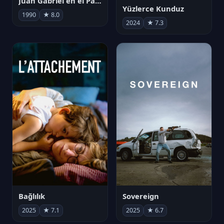
Juan Gabriel en el Palacio de Bellas Artes
Yüzlerce Kunduz
1990
★ 8.0
2024
★ 7.3
Bağlılık
Sovereign
2025
★ 7.1
2025
★ 6.7