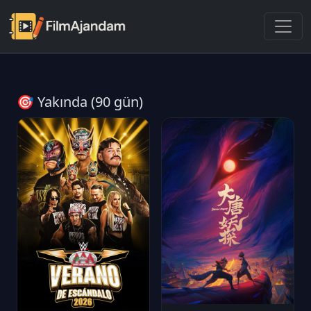
🎯 Yakında (90 gün)