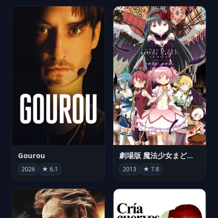
Gourou
劇場版 魔法少女まどか☆マギカ[新編]叛逆の物語
2026
★ 6.1
2013
★ 7.8