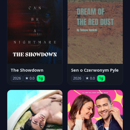
The Showdown
Sen o Czerwonym Pyle
2026
★ 0.0
1g
2026
★ 0.0
1g