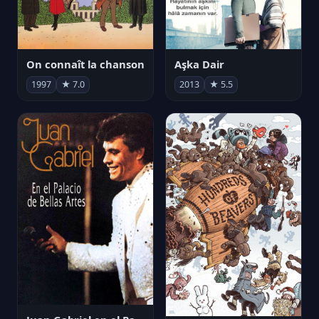
On connaît la chanson
Aşka Dair
1997
★ 7.0
2013
★ 5.5