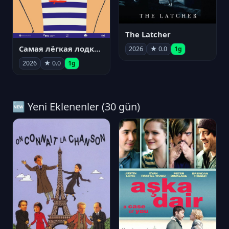
The Latcher
Самая лёгкая лодка в мире
2026
★ 0.0
1g
2026
★ 0.0
1g
🆕 Yeni Eklenenler (30 gün)