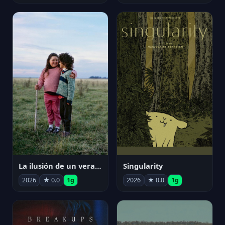
La ilusión de un verano sin fin
Singularity
2026
★ 0.0
1g
2026
★ 0.0
1g