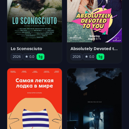
Lo Sconosciuto
Absolutely Devoted to You
2026
★ 0.0
1g
2026
★ 0.0
1g