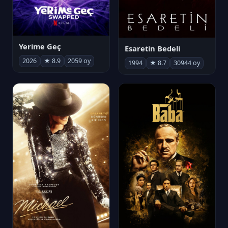
Yerime Geç
Esaretin Bedeli
2026
★ 8.9
2059 oy
1994
★ 8.7
30944 oy