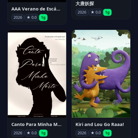
大唐妖探
AAA Verano de Escándalo 2026 - Week 3
2026
★ 0.0
1g
2026
★ 0.0
1g
Canto Para Minha Morte
Kiri and Lou Go Raaa!
2026
★ 0.0
1g
2026
★ 0.0
1g