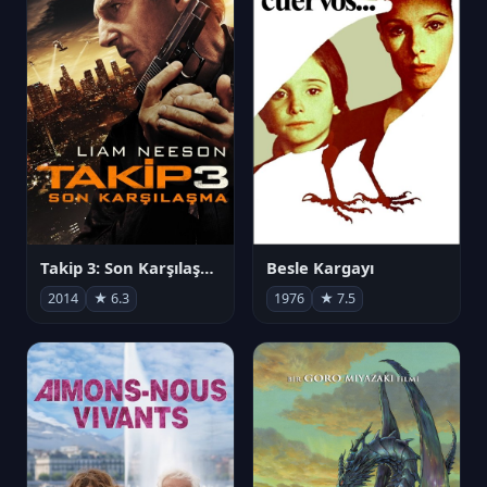
Takip 3: Son Karşılaşma
Besle Kargayı
2014
★ 6.3
1976
★ 7.5