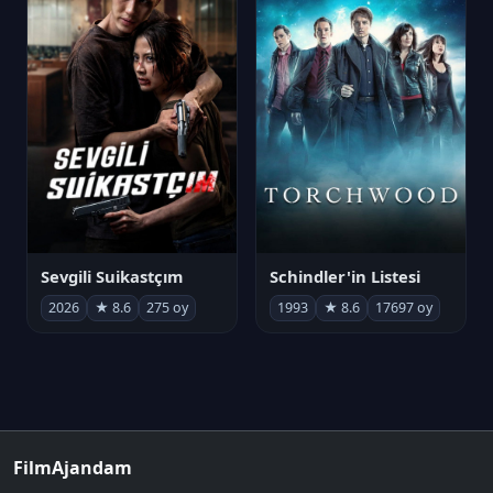
Sevgili Suikastçım
Schindler'in Listesi
2026
★ 8.6
275 oy
1993
★ 8.6
17697 oy
FilmAjandam