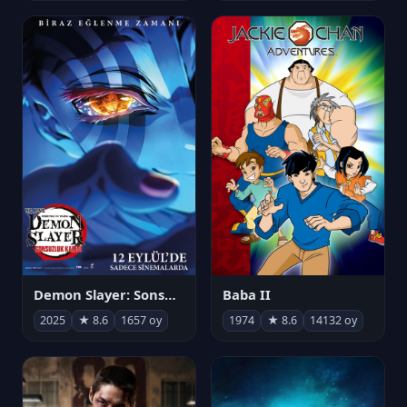
Demon Slayer: Sonsuzluk Kalesi
Baba II
2025
★ 8.6
1657 oy
1974
★ 8.6
14132 oy