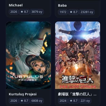
Michael
Baba
2026
★ 8.7
3879 oy
1972
★ 8.7
23281 oy
Kurtuluş Projesi
劇場版「進撃の巨人」完結編 THE LAST ATTACK
2026
★ 8.7
6808 oy
2024
★ 8.7
221 oy