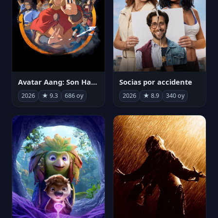
Avatar Aang: Son Havabükücü
Socias por accidente
2026
★ 9.3
686 oy
2026
★ 8.9
340 oy