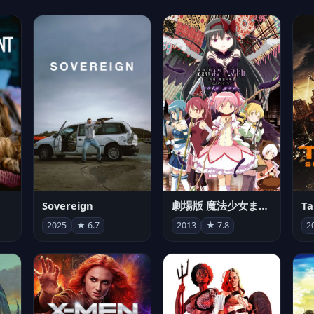
Sovereign
劇場版 魔法少女まどか☆マギカ[新編]叛逆の物語
2025
★ 6.7
2013
★ 7.8
2