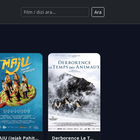
Ara
MAJU (Jejak Pahit si Kembang Gula)
Derborence Le Temps des Animaux