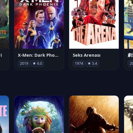
i
X-Men: Dark Phoenix
Seks Arenası
2019
★ 6.0
1974
★ 5.4
2