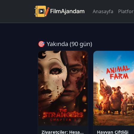
Anasayfa
Platfo
🎯 Yakında (90 gün)
Ziyaretçiler: Hesaplaşma
Hayvan Çiftliği