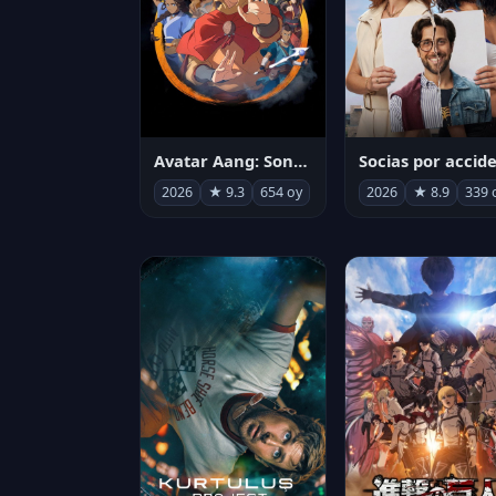
Avatar Aang: Son Havabükücü
2026
★ 9.3
654 oy
2026
★ 8.9
339 