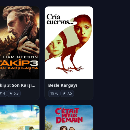
Takip 3: Son Karşılaşma
Besle Kargayı
014
★ 6.3
1976
★ 7.5