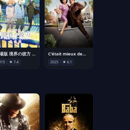
劇場版 境界の彼方 -I'll Be Here- 未来篇
C'était mieux demain
015
★ 7.4
2025
★ 6.1