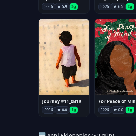
2026
★ 5.9
2g
2026
★ 6.5
2g
Journey #11_0B19
For Peace of Min
2026
★ 0.0
1g
2026
★ 0.0
1g
🆕 Yeni Eklenenler (30 gün)