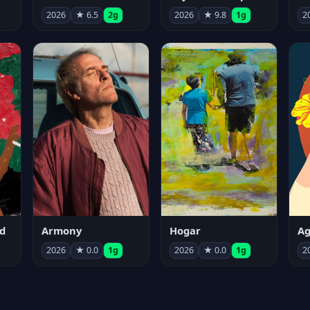
2026
★ 6.5
2g
2026
★ 9.8
1g
2
d
Armony
Hogar
Ag
2026
★ 0.0
1g
2026
★ 0.0
1g
2