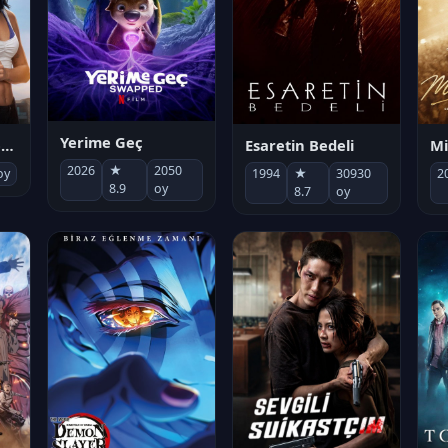
Yerime Geç
Mi
Socias por accidente
Esaretin Bedeli
2026
★
2050
2
oy
1994
★
30930
8.9
oy
8.7
oy