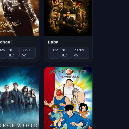
chael
Baba
026
★
3850
1972
★
23269
8.7
oy
8.7
oy