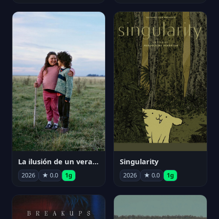
La ilusión de un verano sin fin
Singularity
2026
★ 0.0
1g
2026
★ 0.0
1g