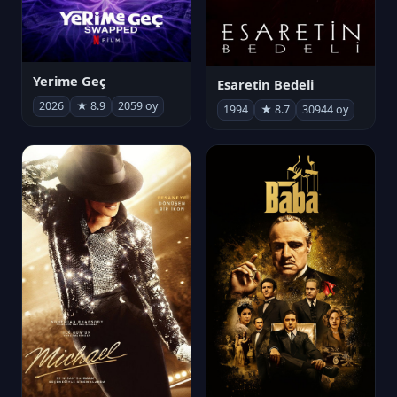
Yerime Geç
Esaretin Bedeli
2026
★ 8.9
2059 oy
1994
★ 8.7
30944 oy