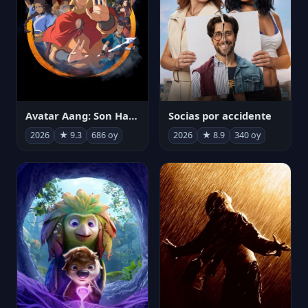
Avatar Aang: Son Havabükücü
Socias por accidente
2026
★ 9.3
686 oy
2026
★ 8.9
340 oy