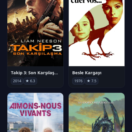
Takip 3: Son Karşılaşma
Besle Kargayı
2014
★ 6.3
1976
★ 7.5