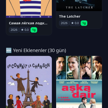
The Latcher
Самая лёгкая лодка в мире
2026
★ 0.0
1g
2026
★ 0.0
1g
🆕 Yeni Eklenenler (30 gün)