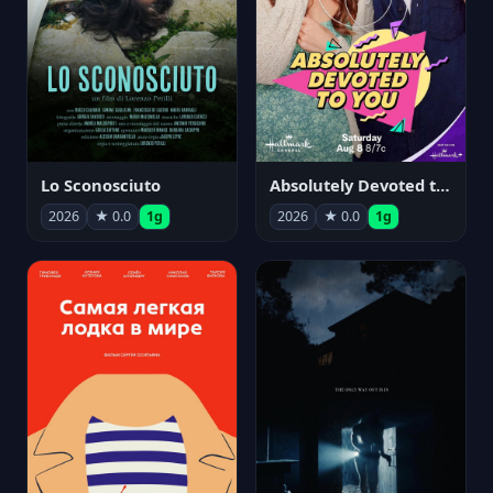
Lo Sconosciuto
Absolutely Devoted to You
2026
★ 0.0
1g
2026
★ 0.0
1g