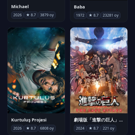
Michael
Baba
2026
★ 8.7
3879 oy
1972
★ 8.7
23281 oy
Kurtuluş Projesi
劇場版「進撃の巨人」完結編 THE LAST ATTACK
2026
★ 8.7
6808 oy
2024
★ 8.7
221 oy