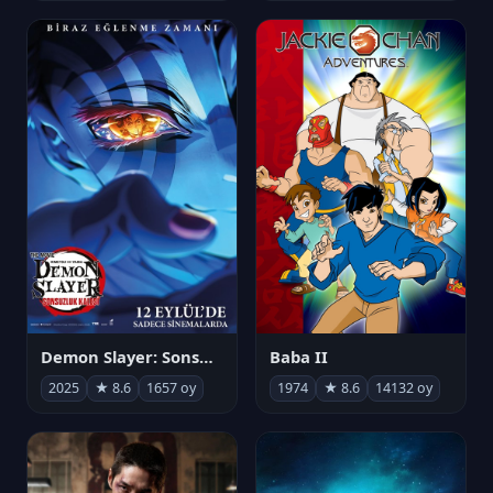
Demon Slayer: Sonsuzluk Kalesi
Baba II
2025
★ 8.6
1657 oy
1974
★ 8.6
14132 oy