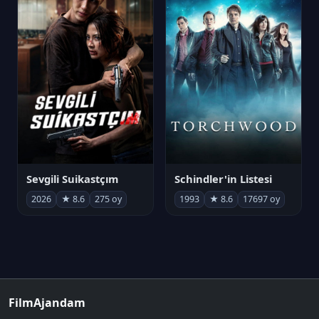
Sevgili Suikastçım
Schindler'in Listesi
2026
★ 8.6
275 oy
1993
★ 8.6
17697 oy
FilmAjandam