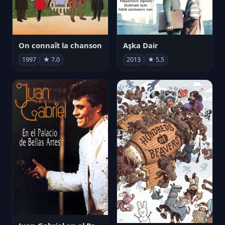
On connaît la chanson
Aşka Dair
1997
★ 7.0
2013
★ 5.5