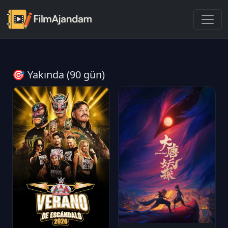
🎯 Yakında (90 gün)