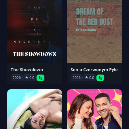
The Showdown
Sen o Czerwonym Pyle
2026
★ 0.0
1g
2026
★ 0.0
1g