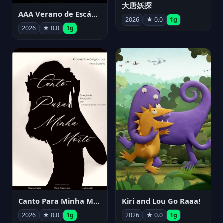
大唐妖探
AAA Verano de Escándalo 2026 - Week 3
2026
★ 0.0
1g
2026
★ 0.0
1g
Canto Para Minha Morte
Kiri and Lou Go Raaa!
2026
★ 0.0
1g
2026
★ 0.0
1g