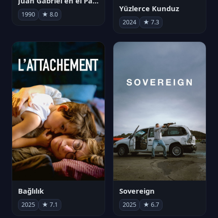
Juan Gabriel en el Palacio de Bellas Artes
Yüzlerce Kunduz
1990
★ 8.0
2024
★ 7.3
Bağlılık
Sovereign
2025
★ 7.1
2025
★ 6.7