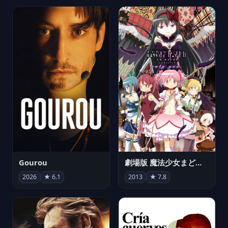
Gourou
劇場版 魔法少女まどか☆マギカ[新編]叛逆の物語
2026
★ 6.1
2013
★ 7.8