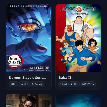
Demon Slayer: Sonsuzluk Kalesi
Baba II
2025
★ 8.6
1657 oy
1974
★ 8.6
14132 oy