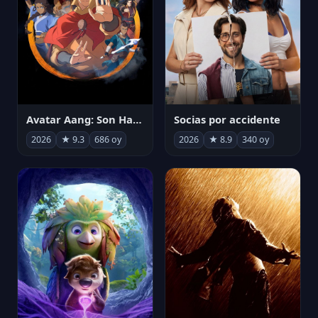
Avatar Aang: Son Havabükücü
Socias por accidente
2026
★ 9.3
686 oy
2026
★ 8.9
340 oy