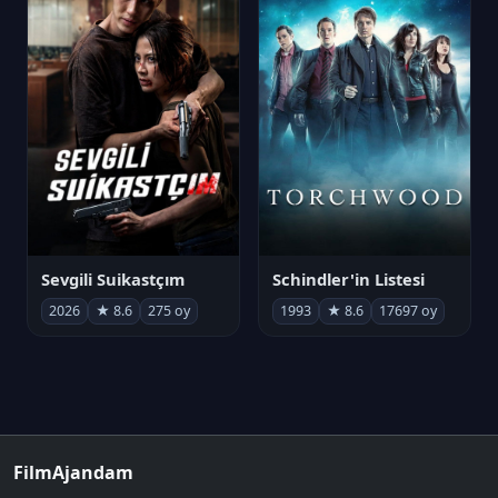
Sevgili Suikastçım
Schindler'in Listesi
2026
★ 8.6
275 oy
1993
★ 8.6
17697 oy
FilmAjandam