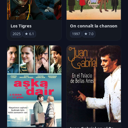
Los Tigres
On connaît la chanson
2025
★ 6.1
1997
★ 7.0