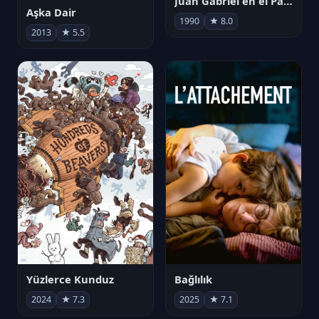
Juan Gabriel en el Palacio de Bellas Artes
Aşka Dair
1990
★ 8.0
2013
★ 5.5
Yüzlerce Kunduz
Bağlılık
2024
★ 7.3
2025
★ 7.1