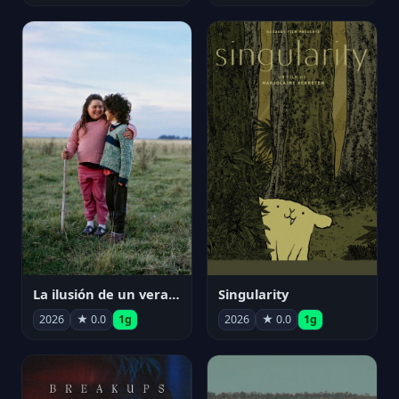
La ilusión de un verano sin fin
Singularity
2026
★ 0.0
1g
2026
★ 0.0
1g