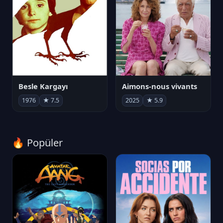
Besle Kargayı
Aimons-nous vivants
1976
★ 7.5
2025
★ 5.9
🔥 Popüler