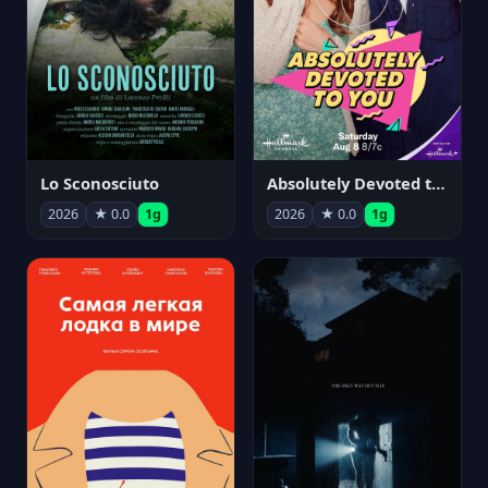
Lo Sconosciuto
Absolutely Devoted to You
2026
★ 0.0
1g
2026
★ 0.0
1g