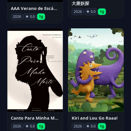
大唐妖探
AAA Verano de Escándalo 2026 - Week 3
2026
★ 0.0
1g
2026
★ 0.0
1g
Canto Para Minha Morte
Kiri and Lou Go Raaa!
2026
★ 0.0
1g
2026
★ 0.0
1g