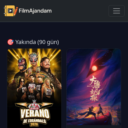
🎯 Yakında (90 gün)