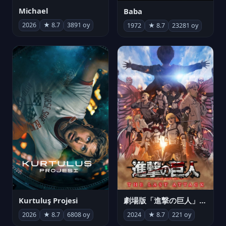
Michael
Baba
2026
★ 8.7
3891 oy
1972
★ 8.7
23281 oy
Kurtuluş Projesi
劇場版「進撃の巨人」完結編 THE LAST ATTACK
2026
★ 8.7
6808 oy
2024
★ 8.7
221 oy