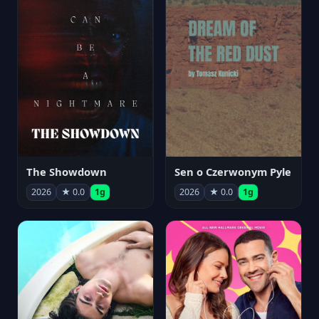
The Showdown
Sen o Czerwonym Pyle
2026
★ 0.0
1g
2026
★ 0.0
1g