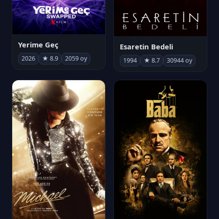
Yerime Geç
Esaretin Bedeli
2026
★ 8.9
2059 oy
1994
★ 8.7
30944 oy