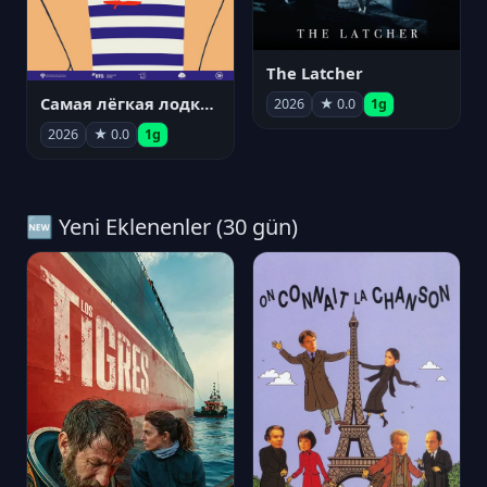
The Latcher
Самая лёгкая лодка в мире
2026
★ 0.0
1g
2026
★ 0.0
1g
🆕 Yeni Eklenenler (30 gün)