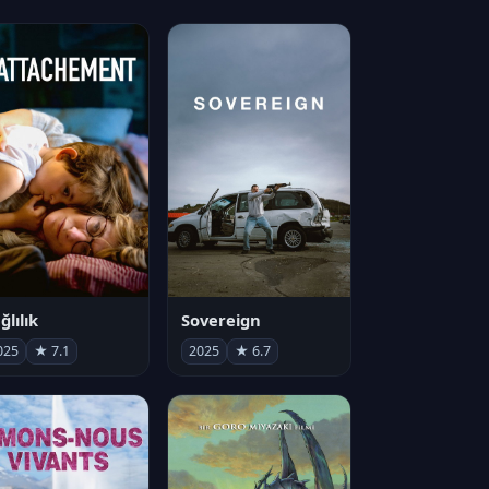
ğlılık
Sovereign
025
★ 7.1
2025
★ 6.7