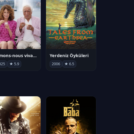
Aimons-nous vivants
Yerdeniz Öyküleri
025
★ 5.9
2006
★ 6.5