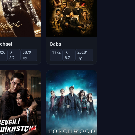
chael
Baba
026
★
3879
1972
★
23281
8.7
oy
8.7
oy