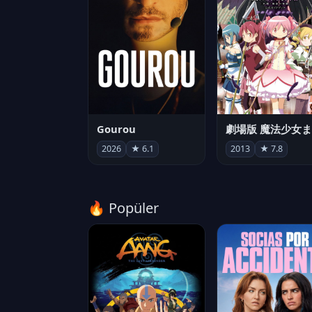
Gourou
2026
★ 6.1
2013
★ 7.8
🔥 Popüler