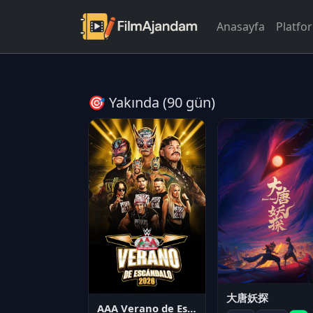
Anasayfa
Platfo
🎯 Yakında (90 gün)
大唐妖探
AAA Verano de Escándalo 2026 - Week 3