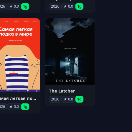
026
★ 0.0
1g
2026
★ 0.0
1g
The Latcher
Самая лёгкая лодка в мире
2026
★ 0.0
1g
026
★ 0.0
1g