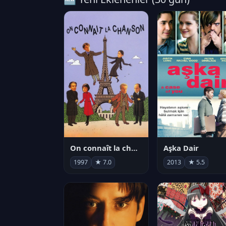
On connaît la chanson
Aşka Dair
1997
★ 7.0
2013
★ 5.5