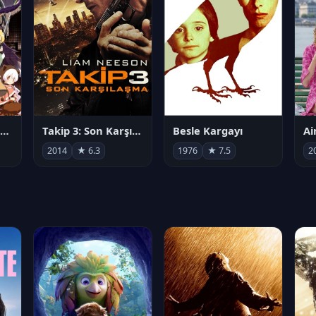
劇場版 魔法少女まどか☆マギカ[新編]叛逆の物語
Takip 3: Son Karşılaşma
Besle Kargayı
2014
★ 6.3
1976
★ 7.5
2