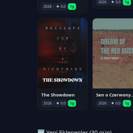
2026
★ 0.0
1g
2026
★ 0.0
1g
The Showdown
Sen o Czerwo
2026
★ 0.0
1g
2026
★ 0.0
1g
🆕 Yeni Eklenenler (30 gün)