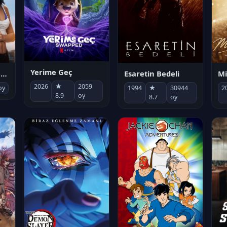
Yerime Geç
Mi
Socias por accidente
Esaretin Bedeli
2026
★
2059
2
oy
1994
★
30944
8.9
oy
8.7
oy