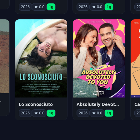
2026
★ 0.0
1g
2026
★ 0.0
1g
2
nym Pyle
Lo Sconosciuto
Absolutely Devoted to You
2026
★ 0.0
1g
2026
★ 0.0
1g
2