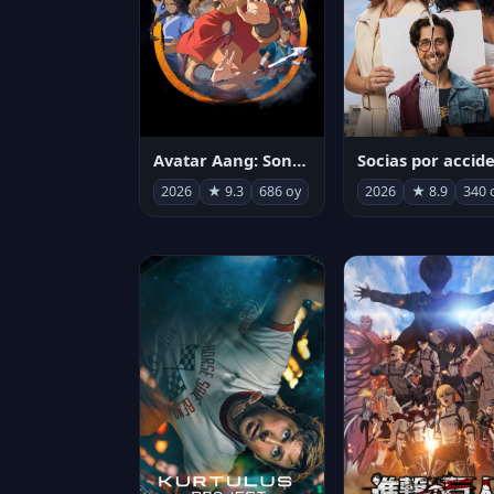
Avatar Aang: Son Havabükücü
2026
★ 9.3
686 oy
2026
★ 8.9
340 