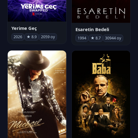
Yerime Geç
Esaretin Bedeli
2026
★ 8.9
2059 oy
1994
★ 8.7
30944 oy