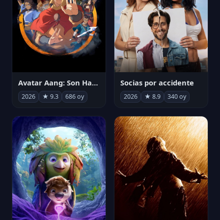
Avatar Aang: Son Havabükücü
Socias por accidente
2026
★ 9.3
686 oy
2026
★ 8.9
340 oy