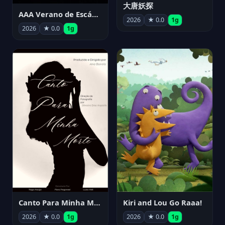
大唐妖探
AAA Verano de Escándalo 2026 - Week 3
2026
★ 0.0
1g
2026
★ 0.0
1g
Canto Para Minha Morte
Kiri and Lou Go Raaa!
2026
★ 0.0
1g
2026
★ 0.0
1g