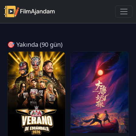
🎯 Yakında (90 gün)