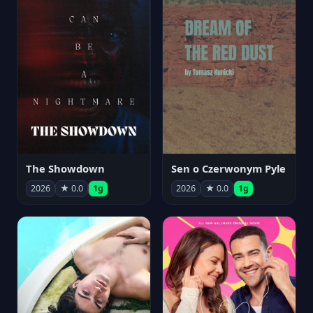
The Showdown
Sen o Czerwonym Pyle
2026
★ 0.0
1g
2026
★ 0.0
1g