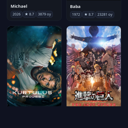
Michael
Baba
2026
★ 8.7
3879 oy
1972
★ 8.7
23281 oy
Kurtuluş Projesi
劇場版「進撃の巨人」完結編 THE LAST ATTACK
2026
★ 8.7
6808 oy
2024
★ 8.7
221 oy