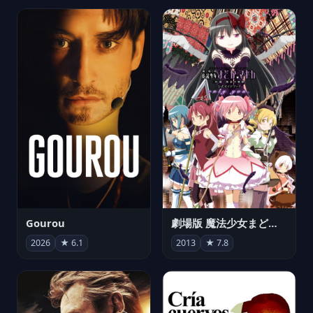
Gourou
劇場版 魔法少女まどか☆マギカ[新編]叛逆の物語
2026
★ 6.1
2013
★ 7.8