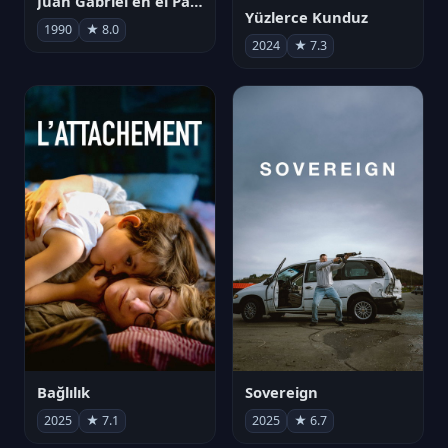
Juan Gabriel en el Palacio de Bellas Artes
Yüzlerce Kunduz
1990
★ 8.0
2024
★ 7.3
Bağlılık
Sovereign
2025
★ 7.1
2025
★ 6.7