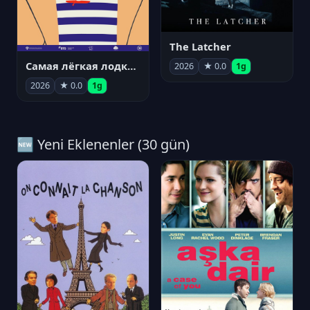
The Latcher
Самая лёгкая лодка в мире
2026
★ 0.0
1g
2026
★ 0.0
1g
🆕 Yeni Eklenenler (30 gün)