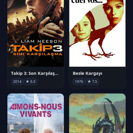
Takip 3: Son Karşılaşma
Besle Kargayı
2014
★ 6.3
1976
★ 7.5