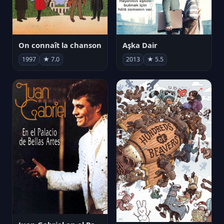
On connaît la chanson
Aşka Dair
1997
★ 7.0
2013
★ 5.5