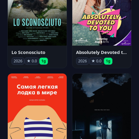
Lo Sconosciuto
Absolutely Devoted to You
2026
★ 0.0
1g
2026
★ 0.0
1g