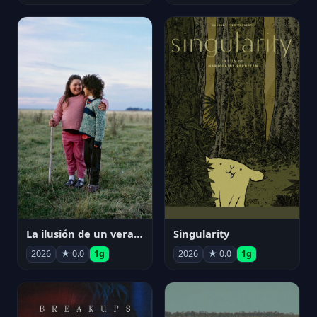
La ilusión de un verano sin fin
Singularity
2026
★ 0.0
1g
2026
★ 0.0
1g