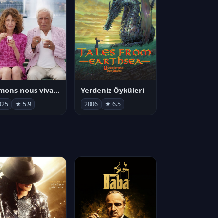
Aimons-nous vivants
Yerdeniz Öyküleri
025
★ 5.9
2006
★ 6.5