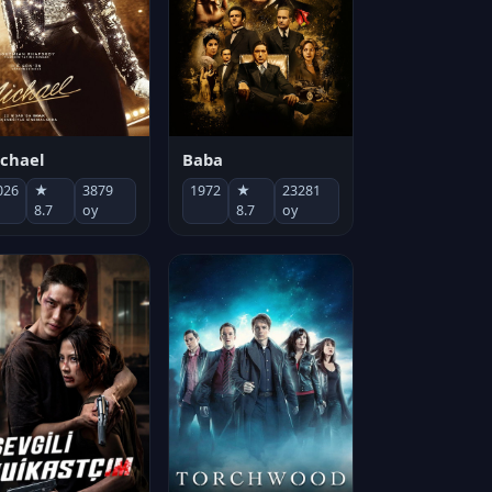
chael
Baba
026
★
3879
1972
★
23281
8.7
oy
8.7
oy