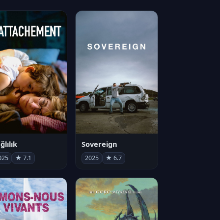
ğlılık
Sovereign
025
★ 7.1
2025
★ 6.7