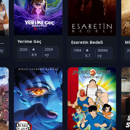
Yerime Geç
Mi
Socias por accidente
Esaretin Bedeli
2026
★
2059
2
oy
1994
★
30944
8.9
oy
8.7
oy