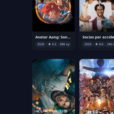
Avatar Aang: Son Havabükücü
2026
★ 9.3
686 oy
2026
★ 8.9
340 