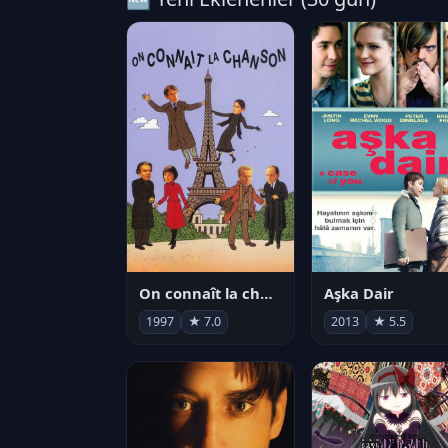
On connaît la chanson
Aşka Dair
1997
★ 7.0
2013
★ 5.5