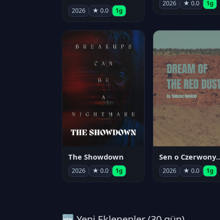
2026
★ 0.0
1g
2026
★ 0.0
1g
The Showdown
Sen o Czerwo
2026
★ 0.0
1g
2026
★ 0.0
1g
🆕 Yeni Eklenenler (30 gün)