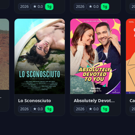
2026
★ 0.0
1g
2026
★ 0.0
1g
2
nym Pyle
Lo Sconosciuto
Absolutely Devoted to You
2026
★ 0.0
1g
2026
★ 0.0
1g
2