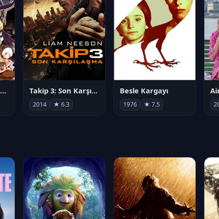
劇場版 魔法少女まどか☆マギカ[新編]叛逆の物語
Takip 3: Son Karşılaşma
Besle Kargayı
2014
★ 6.3
1976
★ 7.5
2