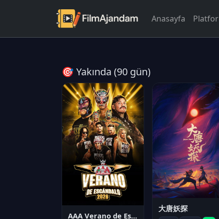
Anasayfa
Platfo
🎯 Yakında (90 gün)
大唐妖探
AAA Verano de Escándalo 2026 - Week 3