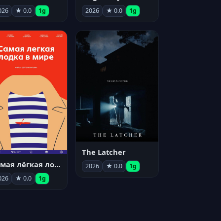
026
★ 0.0
1g
2026
★ 0.0
1g
The Latcher
Самая лёгкая лодка в мире
2026
★ 0.0
1g
026
★ 0.0
1g