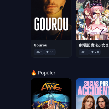
Gourou
2026
★ 6.1
2013
★ 7.8
🔥 Popüler