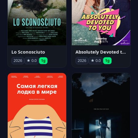
Lo Sconosciuto
Absolutely Devoted to You
2026
★ 0.0
1g
2026
★ 0.0
1g