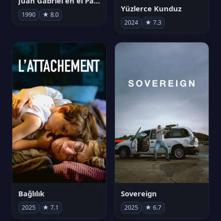
Juan Gabriel en el Palacio de Bellas Artes
Yüzlerce Kunduz
1990
★ 8.0
2024
★ 7.3
Bağlılık
Sovereign
2025
★ 7.1
2025
★ 6.7