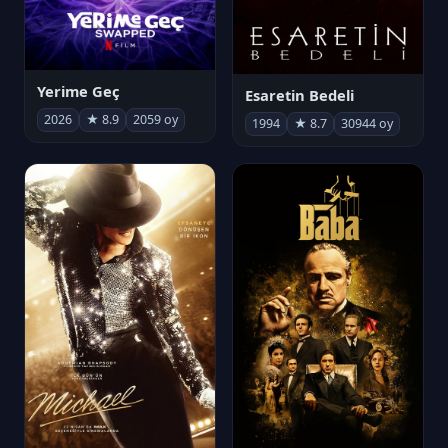
Yerime Geç
Esaretin Bedeli
2026
★ 8.9
2059 oy
1994
★ 8.7
30944 oy