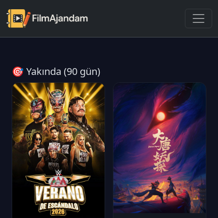
🎯 Yakında (90 gün)