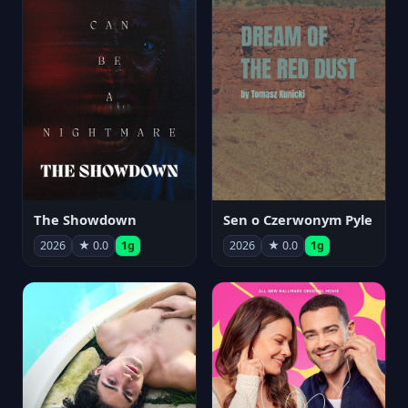
The Showdown
Sen o Czerwonym Pyle
2026
★ 0.0
1g
2026
★ 0.0
1g