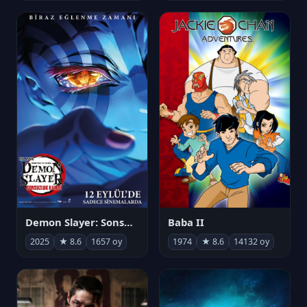
Demon Slayer: Sonsuzluk Kalesi
Baba II
2025
★ 8.6
1657 oy
1974
★ 8.6
14132 oy