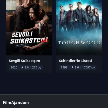
Sevgili Suikastçım
Schindler'in Listesi
2026
★ 8.6
275 oy
1993
★ 8.6
17697 oy
FilmAjandam