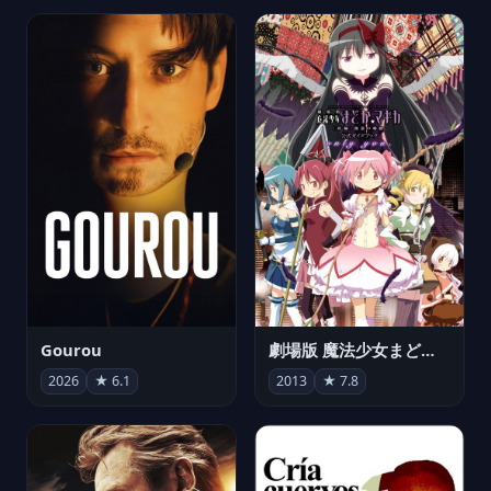
Gourou
劇場版 魔法少女まどか☆マギカ[新編]叛逆の物語
2026
★ 6.1
2013
★ 7.8