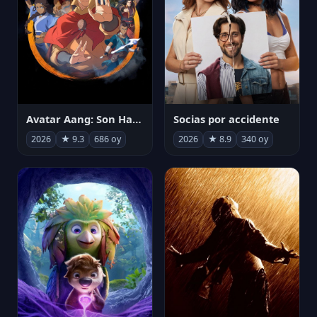
Avatar Aang: Son Havabükücü
Socias por accidente
2026
★ 9.3
686 oy
2026
★ 8.9
340 oy