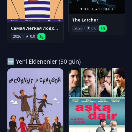
The Latcher
Самая лёгкая лодка в мире
2026
★ 0.0
1g
2026
★ 0.0
1g
🆕 Yeni Eklenenler (30 gün)