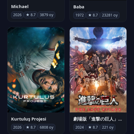
Michael
Baba
2026
★ 8.7
3879 oy
1972
★ 8.7
23281 oy
Kurtuluş Projesi
劇場版「進撃の巨人」完結編 THE LAST ATTACK
2026
★ 8.7
6808 oy
2024
★ 8.7
221 oy