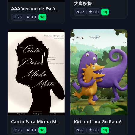
大唐妖探
AAA Verano de Escándalo 2026 - Week 3
2026
★ 0.0
1g
2026
★ 0.0
1g
Canto Para Minha Morte
Kiri and Lou Go Raaa!
2026
★ 0.0
1g
2026
★ 0.0
1g