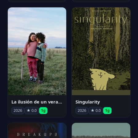
La ilusión de un verano sin fin
Singularity
2026
★ 0.0
1g
2026
★ 0.0
1g