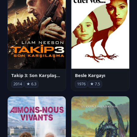
Takip 3: Son Karşılaşma
Besle Kargayı
2014
★ 6.3
1976
★ 7.5