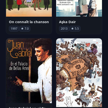
On connaît la chanson
Aşka Dair
1997
★ 7.0
2013
★ 5.5