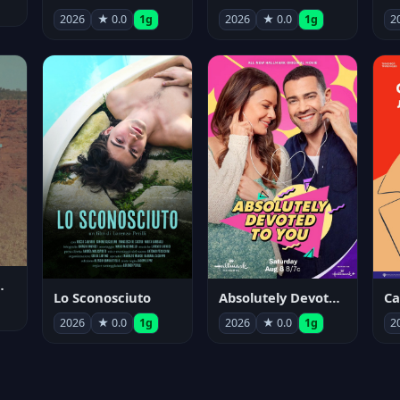
2026
★ 0.0
1g
2026
★ 0.0
1g
2
nym Pyle
Lo Sconosciuto
Absolutely Devoted to You
2026
★ 0.0
1g
2026
★ 0.0
1g
2