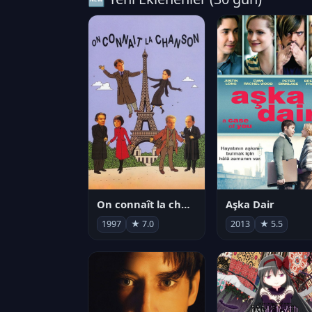
On connaît la chanson
Aşka Dair
1997
★ 7.0
2013
★ 5.5