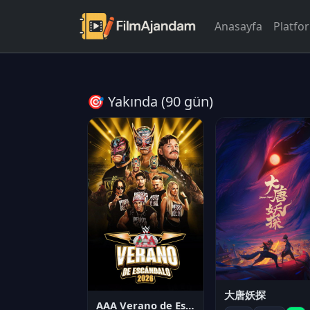
Anasayfa
Platfo
🎯 Yakında (90 gün)
大唐妖探
AAA Verano de Escándalo 2026 - Week 3