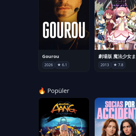
Gourou
2026
★ 6.1
2013
★ 7.8
🔥 Popüler