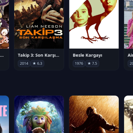
劇場版 魔法少女まどか☆マギカ[新編]叛逆の物語
Takip 3: Son Karşılaşma
Besle Kargayı
2014
★ 6.3
1976
★ 7.5
2