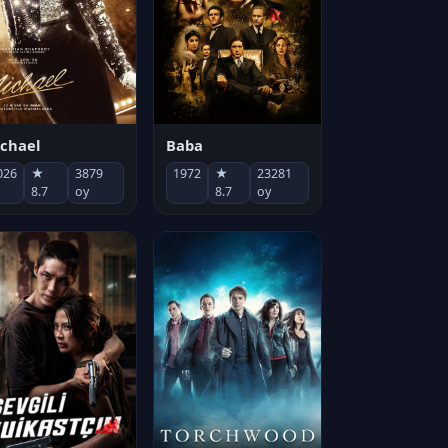
chael
Baba
026
★
3879
1972
★
23281
8.7
oy
8.7
oy