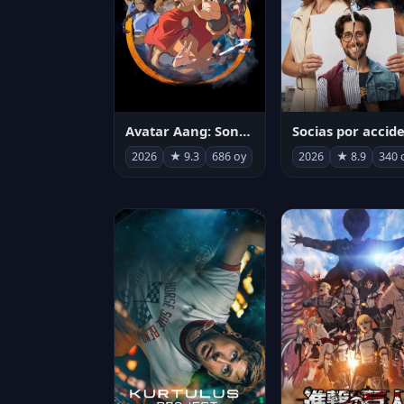
Avatar Aang: Son Havabükücü
2026
★ 9.3
686 oy
2026
★ 8.9
340 