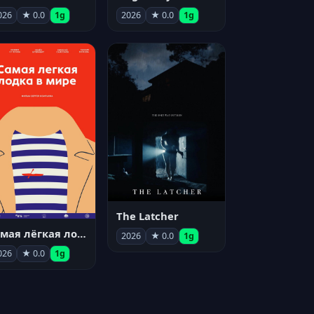
026
★ 0.0
1g
2026
★ 0.0
1g
The Latcher
Самая лёгкая лодка в мире
2026
★ 0.0
1g
026
★ 0.0
1g