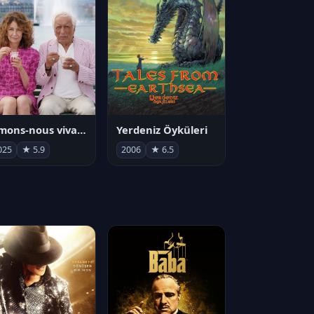
Aimons-nous vivants
Yerdeniz Öyküleri
025
★ 5.9
2006
★ 6.5