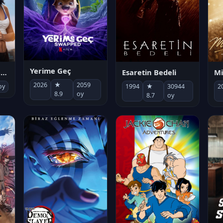
Yerime Geç
Mi
Socias por accidente
Esaretin Bedeli
2026
★
2059
2
oy
1994
★
30944
8.9
oy
8.7
oy