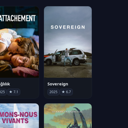
ğlılık
Sovereign
025
★ 7.1
2025
★ 6.7