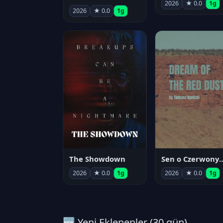
2026
★ 0.0
1g
2026
★ 0.0
1g
The Showdown
Sen o Czerwo
2026
★ 0.0
1g
2026
★ 0.0
1g
🆕 Yeni Eklenenler (30 gün)