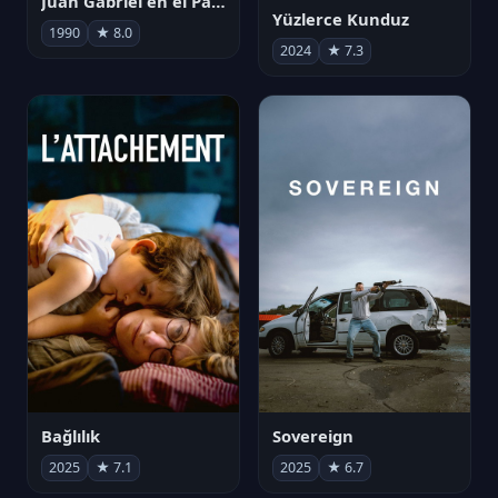
Juan Gabriel en el Palacio de Bellas Artes
Yüzlerce Kunduz
1990
★ 8.0
2024
★ 7.3
Bağlılık
Sovereign
2025
★ 7.1
2025
★ 6.7