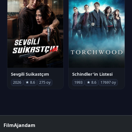
Sevgili Suikastçım
Schindler'in Listesi
2026
★ 8.6
275 oy
1993
★ 8.6
17697 oy
FilmAjandam