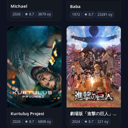
Michael
Baba
2026
★ 8.7
3879 oy
1972
★ 8.7
23281 oy
Kurtuluş Projesi
劇場版「進撃の巨人」完結編 THE LAST ATTACK
2026
★ 8.7
6808 oy
2024
★ 8.7
221 oy