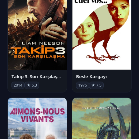
Takip 3: Son Karşılaşma
Besle Kargayı
2014
★ 6.3
1976
★ 7.5