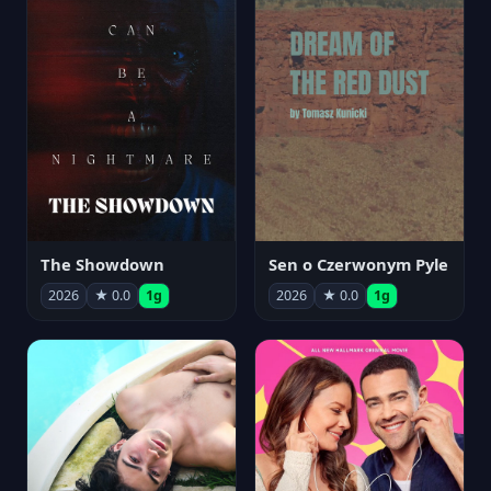
The Showdown
Sen o Czerwonym Pyle
2026
★ 0.0
1g
2026
★ 0.0
1g