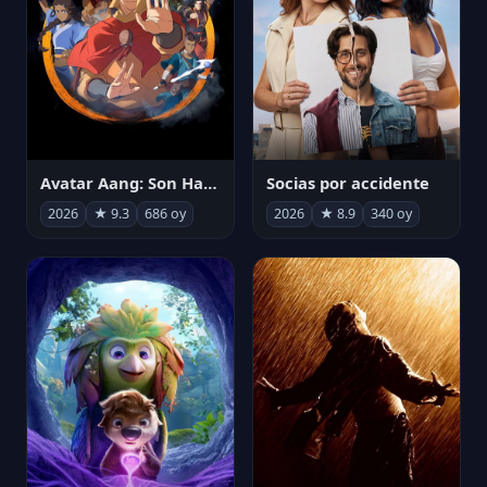
Avatar Aang: Son Havabükücü
Socias por accidente
2026
★ 9.3
686 oy
2026
★ 8.9
340 oy