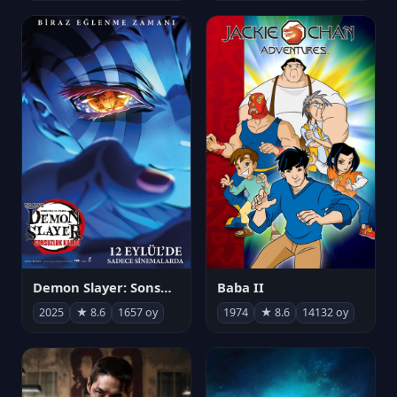
Demon Slayer: Sonsuzluk Kalesi
Baba II
2025
★ 8.6
1657 oy
1974
★ 8.6
14132 oy