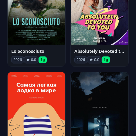
Lo Sconosciuto
Absolutely Devoted to You
2026
★ 0.0
1g
2026
★ 0.0
1g