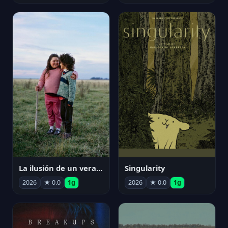
La ilusión de un verano sin fin
Singularity
2026
★ 0.0
1g
2026
★ 0.0
1g