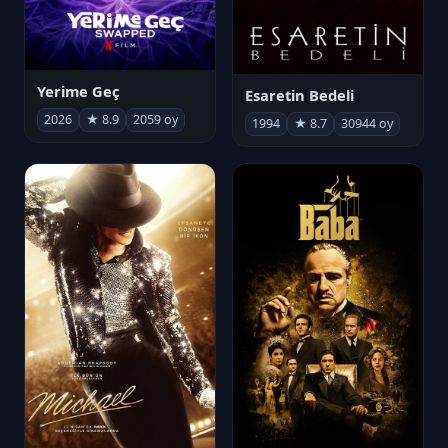
Yerime Geç
Esaretin Bedeli
2026
★ 8.9
2059 oy
1994
★ 8.7
30944 oy