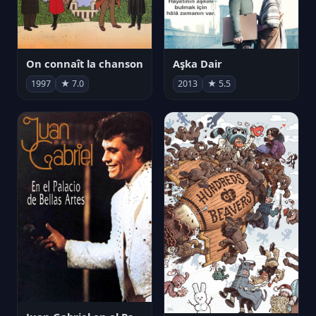
On connaît la chanson
Aşka Dair
1997
★ 7.0
2013
★ 5.5