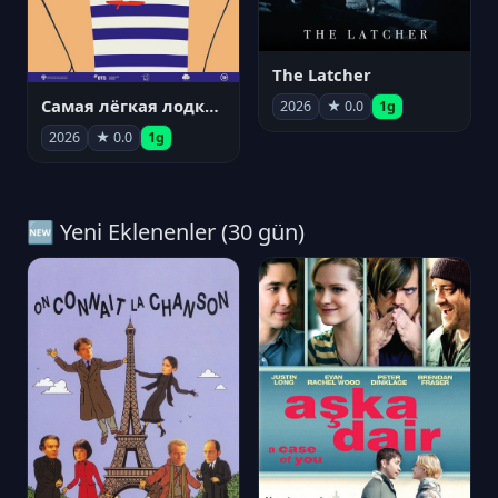
The Latcher
Самая лёгкая лодка в мире
2026
★ 0.0
1g
2026
★ 0.0
1g
🆕 Yeni Eklenenler (30 gün)