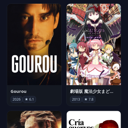
Gourou
劇場版 魔法少女まどか☆マギカ[新編]叛逆の物語
2026
★ 6.1
2013
★ 7.8