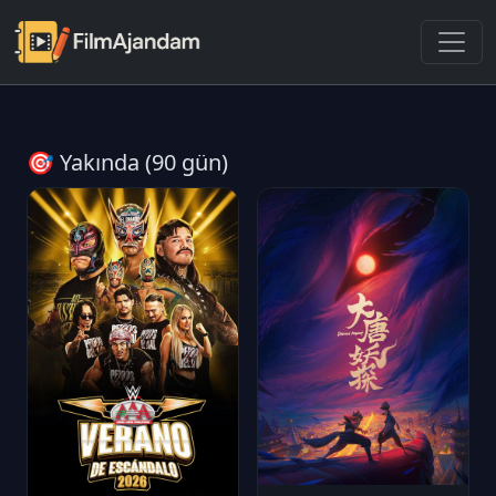
🎯 Yakında (90 gün)