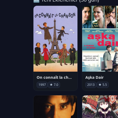
On connaît la chanson
Aşka Dair
1997
★ 7.0
2013
★ 5.5