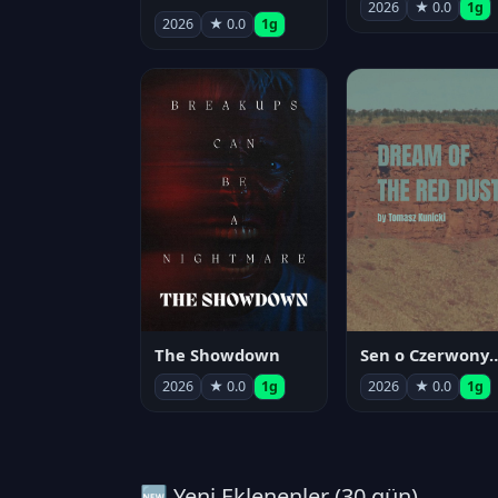
2026
★ 0.0
1g
2026
★ 0.0
1g
The Showdown
Sen o Czerwo
2026
★ 0.0
1g
2026
★ 0.0
1g
🆕 Yeni Eklenenler (30 gün)