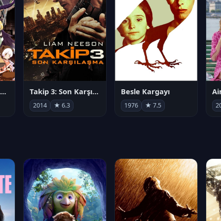
劇場版 魔法少女まどか☆マギカ[新編]叛逆の物語
Takip 3: Son Karşılaşma
Besle Kargayı
2014
★ 6.3
1976
★ 7.5
2