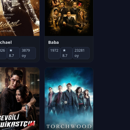
chael
Baba
026
★
3879
1972
★
23281
8.7
oy
8.7
oy