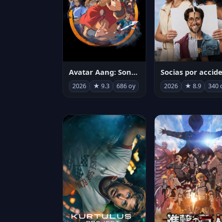
Avatar Aang: Son Havabükücü
2026
★ 9.3
686 oy
2026
★ 8.9
340 