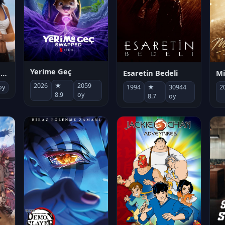
Yerime Geç
Mi
Socias por accidente
Esaretin Bedeli
2026
★
2059
2
oy
1994
★
30944
8.9
oy
8.7
oy