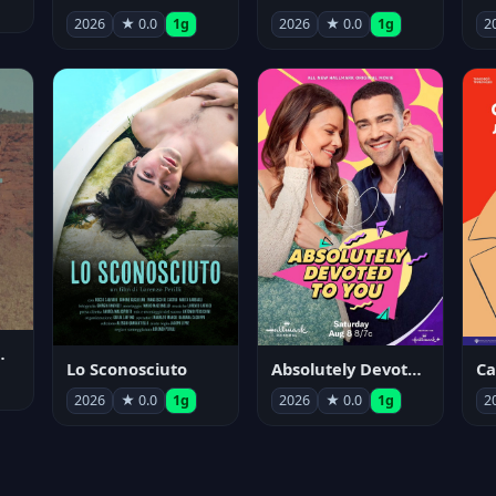
2026
★ 0.0
1g
2026
★ 0.0
1g
2
nym Pyle
Lo Sconosciuto
Absolutely Devoted to You
2026
★ 0.0
1g
2026
★ 0.0
1g
2