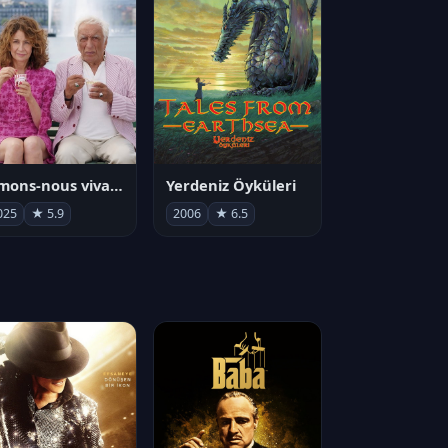
Aimons-nous vivants
Yerdeniz Öyküleri
025
★ 5.9
2006
★ 6.5