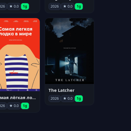
026
★ 0.0
1g
2026
★ 0.0
1g
The Latcher
Самая лёгкая лодка в мире
2026
★ 0.0
1g
026
★ 0.0
1g