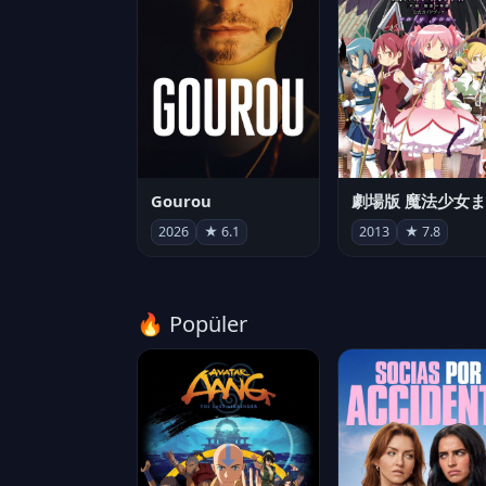
Gourou
2026
★ 6.1
2013
★ 7.8
🔥 Popüler