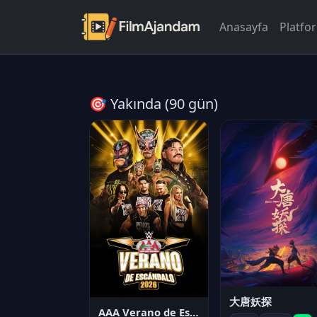
Anasayfa
Platfo
🎯 Yakında (90 gün)
大唐妖探
AAA Verano de Escándalo 2026 - Week 3