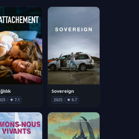
ğlılık
Sovereign
025
★ 7.1
2025
★ 6.7