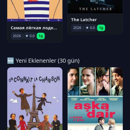
The Latcher
Самая лёгкая лодка в мире
2026
★ 0.0
1g
2026
★ 0.0
1g
🆕 Yeni Eklenenler (30 gün)