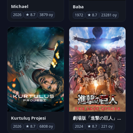
Michael
Baba
2026
★ 8.7
3879 oy
1972
★ 8.7
23281 oy
Kurtuluş Projesi
劇場版「進撃の巨人」完結編 THE LAST ATTACK
2026
★ 8.7
6808 oy
2024
★ 8.7
221 oy