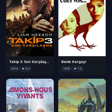
Takip 3: Son Karşılaşma
Besle Kargayı
2014
★ 6.3
1976
★ 7.5