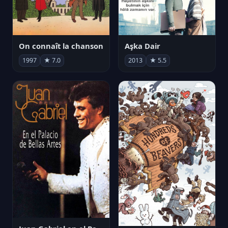
On connaît la chanson
Aşka Dair
1997
★ 7.0
2013
★ 5.5