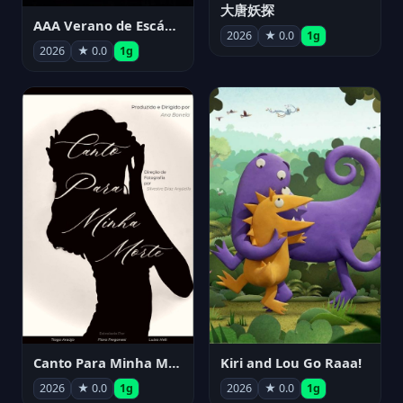
大唐妖探
AAA Verano de Escándalo 2026 - Week 3
2026
★ 0.0
1g
2026
★ 0.0
1g
Canto Para Minha Morte
Kiri and Lou Go Raaa!
2026
★ 0.0
1g
2026
★ 0.0
1g