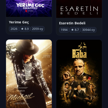
Yerime Geç
Esaretin Bedeli
2026
★ 8.9
2059 oy
1994
★ 8.7
30944 oy