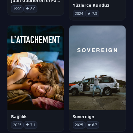
Juan Gabriel en el Palacio de Bellas Artes
Yüzlerce Kunduz
1990
★ 8.0
2024
★ 7.3
Bağlılık
Sovereign
2025
★ 7.1
2025
★ 6.7