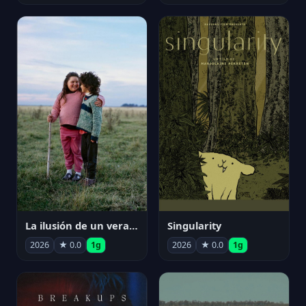
La ilusión de un verano sin fin
Singularity
2026
★ 0.0
1g
2026
★ 0.0
1g