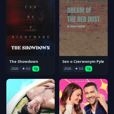
The Showdown
Sen o Czerwonym Pyle
2026
★ 0.0
1g
2026
★ 0.0
1g