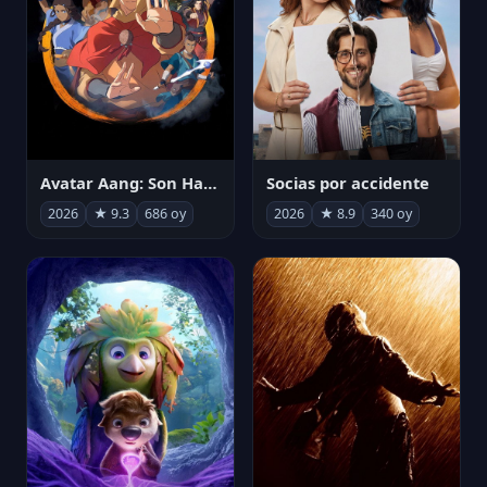
Avatar Aang: Son Havabükücü
Socias por accidente
2026
★ 9.3
686 oy
2026
★ 8.9
340 oy