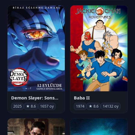
Demon Slayer: Sonsuzluk Kalesi
Baba II
2025
★ 8.6
1657 oy
1974
★ 8.6
14132 oy