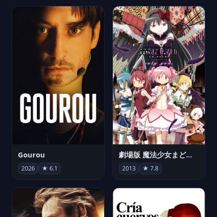
Gourou
劇場版 魔法少女まどか☆マギカ[新編]叛逆の物語
2026
★ 6.1
2013
★ 7.8