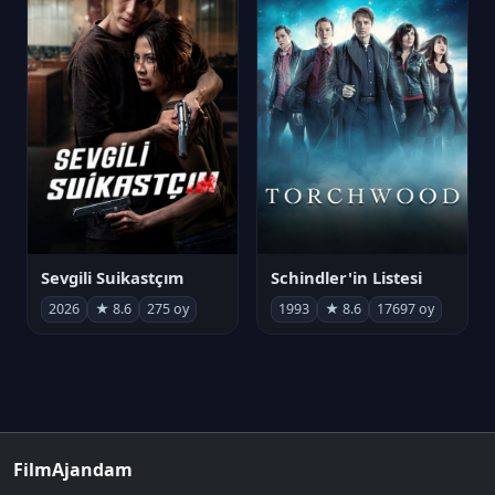
Sevgili Suikastçım
Schindler'in Listesi
2026
★ 8.6
275 oy
1993
★ 8.6
17697 oy
FilmAjandam