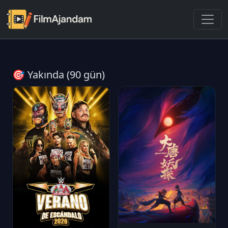
🎯 Yakında (90 gün)