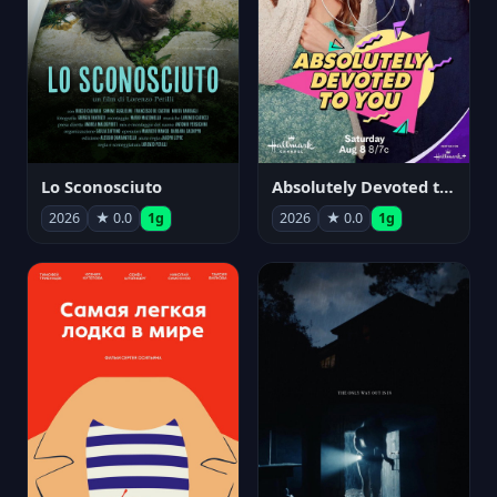
Lo Sconosciuto
Absolutely Devoted to You
2026
★ 0.0
1g
2026
★ 0.0
1g