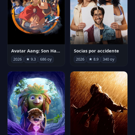
Avatar Aang: Son Havabükücü
Socias por accidente
2026
★ 9.3
686 oy
2026
★ 8.9
340 oy