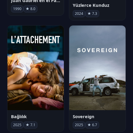
Juan Gabriel en el Palacio de Bellas Artes
Yüzlerce Kunduz
1990
★ 8.0
2024
★ 7.3
Bağlılık
Sovereign
2025
★ 7.1
2025
★ 6.7