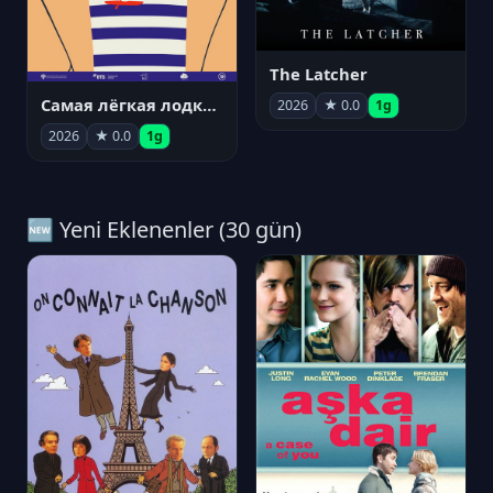
The Latcher
Самая лёгкая лодка в мире
2026
★ 0.0
1g
2026
★ 0.0
1g
🆕 Yeni Eklenenler (30 gün)