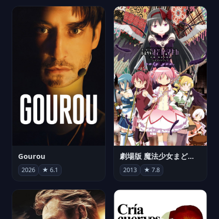
Gourou
劇場版 魔法少女まどか☆マギカ[新編]叛逆の物語
2026
★ 6.1
2013
★ 7.8