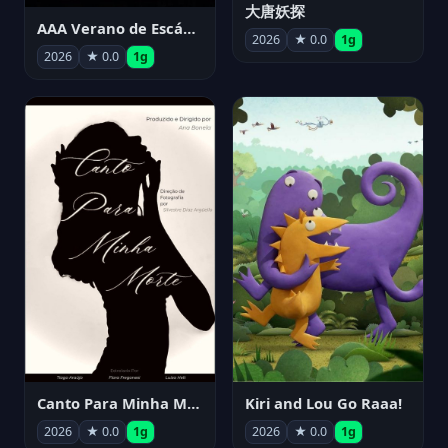
大唐妖探
AAA Verano de Escándalo 2026 - Week 3
2026
★ 0.0
1g
2026
★ 0.0
1g
Canto Para Minha Morte
Kiri and Lou Go Raaa!
2026
★ 0.0
1g
2026
★ 0.0
1g