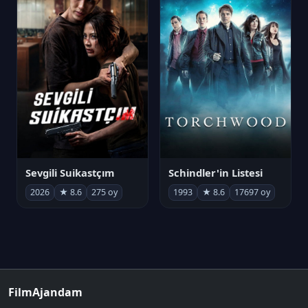
Sevgili Suikastçım
Schindler'in Listesi
2026
★ 8.6
275 oy
1993
★ 8.6
17697 oy
FilmAjandam