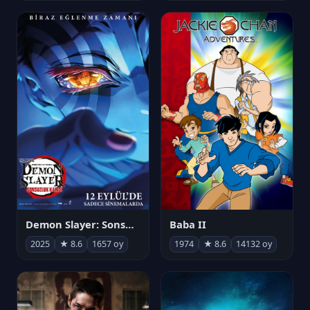
Demon Slayer: Sonsuzluk Kalesi
Baba II
2025
★ 8.6
1657 oy
1974
★ 8.6
14132 oy