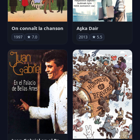
On connaît la chanson
Aşka Dair
1997
★ 7.0
2013
★ 5.5