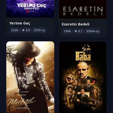
Yerime Geç
Esaretin Bedeli
2026
★ 8.9
2059 oy
1994
★ 8.7
30944 oy