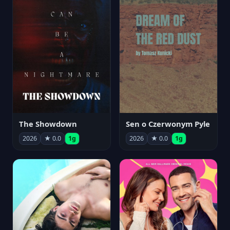
The Showdown
Sen o Czerwonym Pyle
2026
★ 0.0
1g
2026
★ 0.0
1g