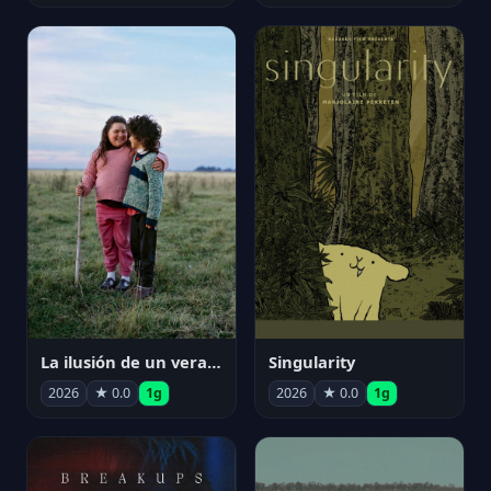
La ilusión de un verano sin fin
Singularity
2026
★ 0.0
1g
2026
★ 0.0
1g