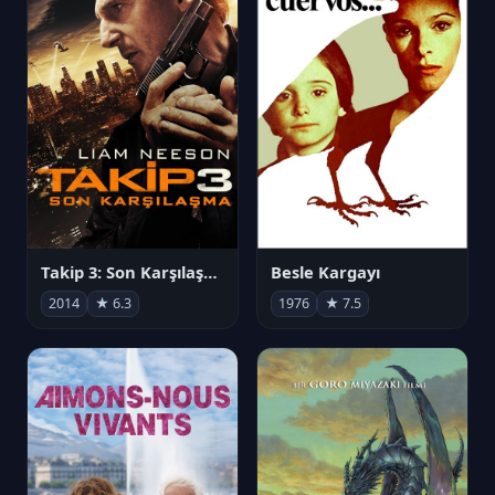
Takip 3: Son Karşılaşma
Besle Kargayı
2014
★ 6.3
1976
★ 7.5