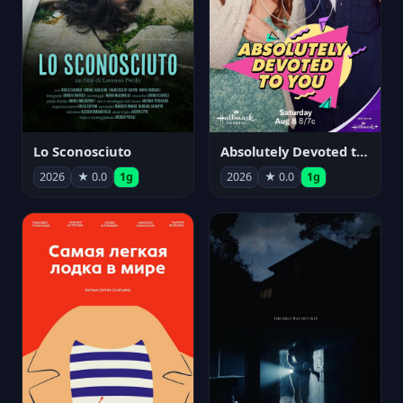
Lo Sconosciuto
Absolutely Devoted to You
2026
★ 0.0
1g
2026
★ 0.0
1g