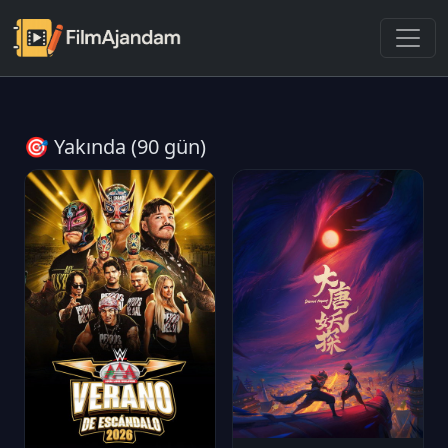
🎯 Yakında (90 gün)