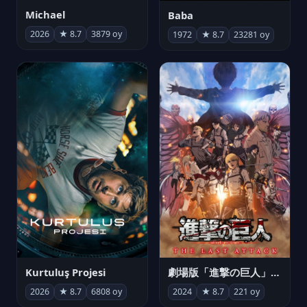
Michael
Baba
2026
★ 8.7
3879 oy
1972
★ 8.7
23281 oy
Kurtuluş Projesi
劇場版「進撃の巨人」完結編 THE LAST ATTACK
2026
★ 8.7
6808 oy
2024
★ 8.7
221 oy