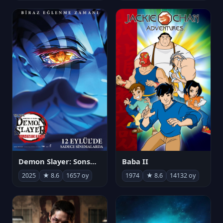
Demon Slayer: Sonsuzluk Kalesi
Baba II
2025
★ 8.6
1657 oy
1974
★ 8.6
14132 oy