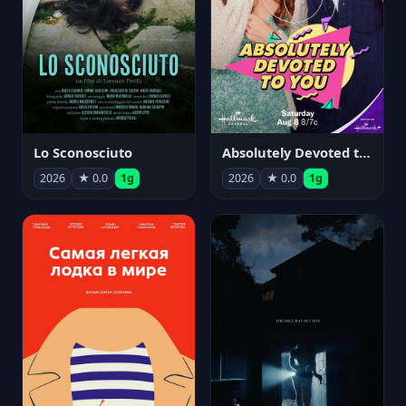
Lo Sconosciuto
Absolutely Devoted to You
2026
★ 0.0
1g
2026
★ 0.0
1g