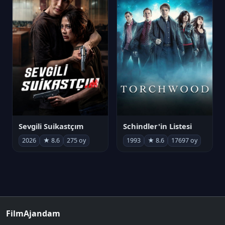
Sevgili Suikastçım
Schindler'in Listesi
2026
★ 8.6
275 oy
1993
★ 8.6
17697 oy
FilmAjandam