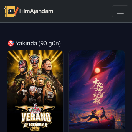
🎯 Yakında (90 gün)