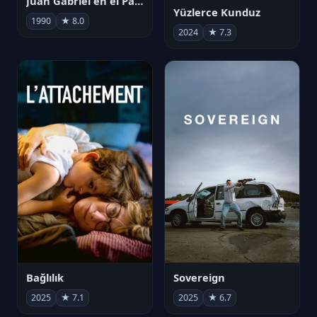
Juan Gabriel en el Palacio de Bellas Artes
Yüzlerce Kunduz
1990
★ 8.0
2024
★ 7.3
Bağlılık
Sovereign
2025
★ 7.1
2025
★ 6.7