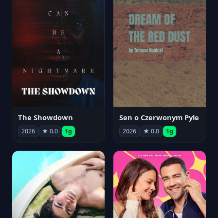
The Showdown
Sen o Czerwonym Pyle
2026
★ 0.0
1g
2026
★ 0.0
1g