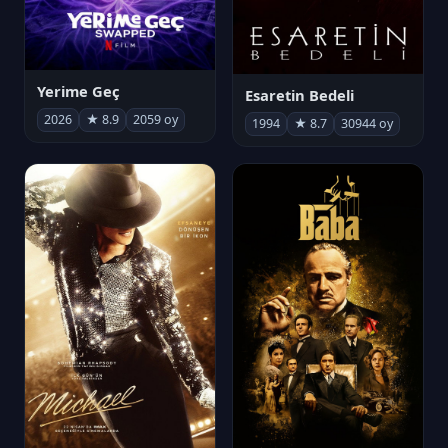
Yerime Geç
Esaretin Bedeli
2026
★ 8.9
2059 oy
1994
★ 8.7
30944 oy