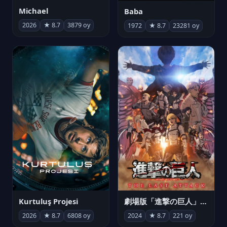
Michael
Baba
2026
★ 8.7
3879 oy
1972
★ 8.7
23281 oy
Kurtuluş Projesi
劇場版「進撃の巨人」完結編 THE LAST ATTACK
2026
★ 8.7
6808 oy
2024
★ 8.7
221 oy