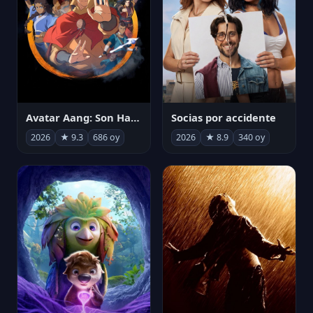
Avatar Aang: Son Havabükücü
Socias por accidente
2026
★ 9.3
686 oy
2026
★ 8.9
340 oy