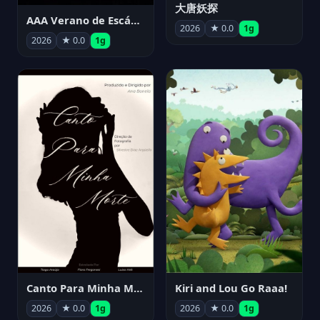
大唐妖探
AAA Verano de Escándalo 2026 - Week 3
2026
★ 0.0
1g
2026
★ 0.0
1g
Canto Para Minha Morte
Kiri and Lou Go Raaa!
2026
★ 0.0
1g
2026
★ 0.0
1g