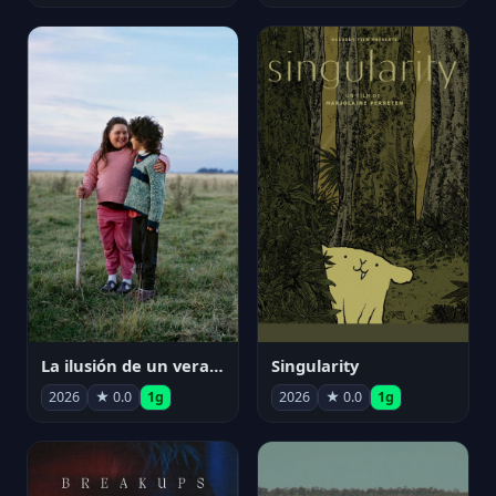
La ilusión de un verano sin fin
Singularity
2026
★ 0.0
1g
2026
★ 0.0
1g