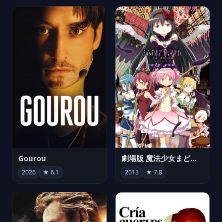
Gourou
劇場版 魔法少女まどか☆マギカ[新編]叛逆の物語
2026
★ 6.1
2013
★ 7.8