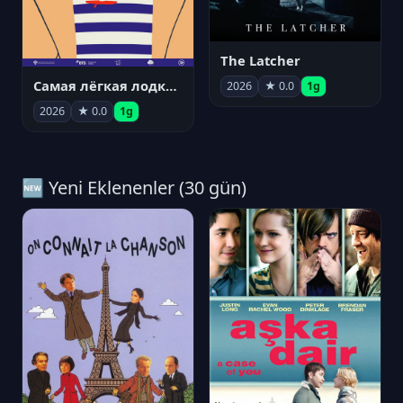
The Latcher
Самая лёгкая лодка в мире
2026
★ 0.0
1g
2026
★ 0.0
1g
🆕 Yeni Eklenenler (30 gün)