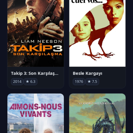
Takip 3: Son Karşılaşma
Besle Kargayı
2014
★ 6.3
1976
★ 7.5