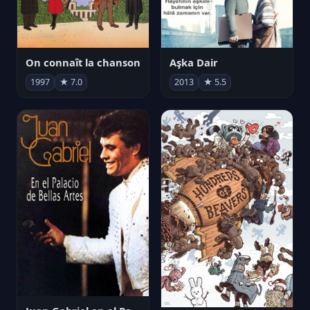
On connaît la chanson
Aşka Dair
1997
★ 7.0
2013
★ 5.5