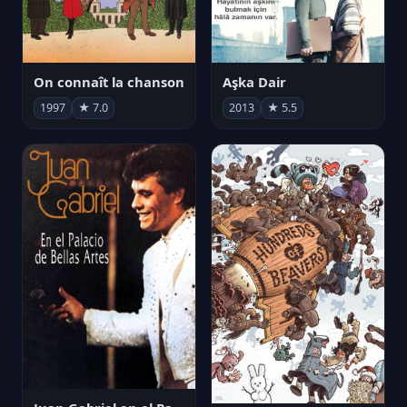
On connaît la chanson
Aşka Dair
1997
★ 7.0
2013
★ 5.5