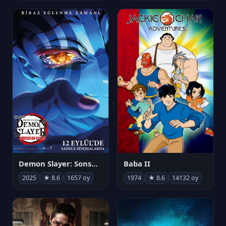
Demon Slayer: Sonsuzluk Kalesi
Baba II
2025
★ 8.6
1657 oy
1974
★ 8.6
14132 oy