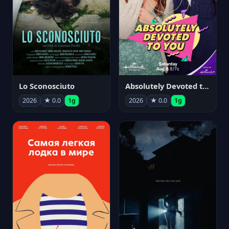
Lo Sconosciuto
Absolutely Devoted to You
2026
★ 0.0
1g
2026
★ 0.0
1g