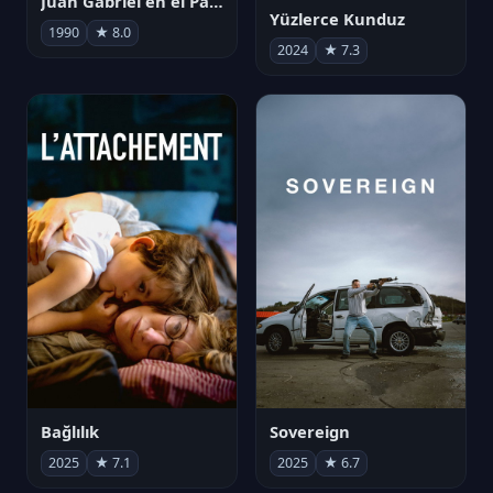
Juan Gabriel en el Palacio de Bellas Artes
Yüzlerce Kunduz
1990
★ 8.0
2024
★ 7.3
Bağlılık
Sovereign
2025
★ 7.1
2025
★ 6.7