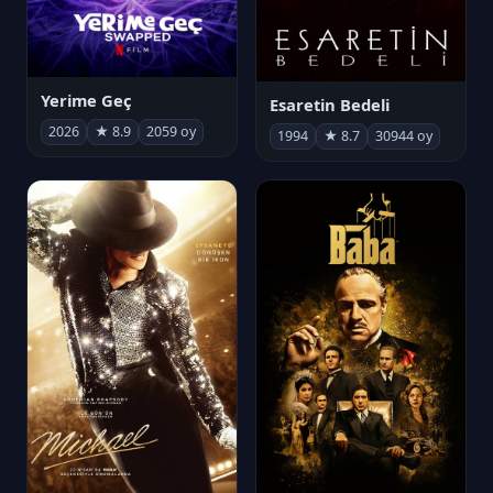
Yerime Geç
Esaretin Bedeli
2026
★ 8.9
2059 oy
1994
★ 8.7
30944 oy