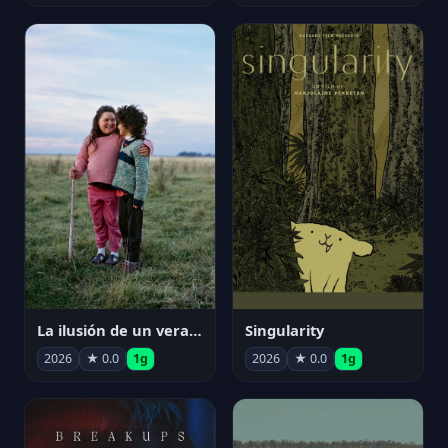
La ilusión de un verano sin fin
Singularity
2026
★ 0.0
1g
2026
★ 0.0
1g