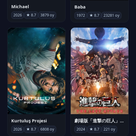
Michael
Baba
2026
★ 8.7
3879 oy
1972
★ 8.7
23281 oy
Kurtuluş Projesi
劇場版「進撃の巨人」完結編 THE LAST ATTACK
2026
★ 8.7
6808 oy
2024
★ 8.7
221 oy