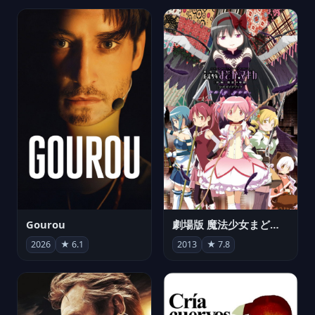
Gourou
劇場版 魔法少女まどか☆マギカ[新編]叛逆の物語
2026
★ 6.1
2013
★ 7.8