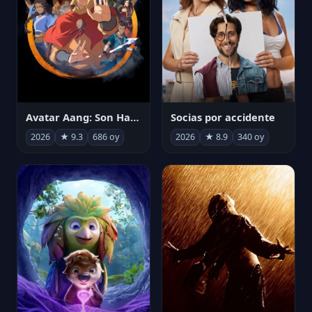
Avatar Aang: Son Havabükücü
Socias por accidente
2026
★ 9.3
686 oy
2026
★ 8.9
340 oy