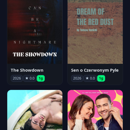
The Showdown
Sen o Czerwonym Pyle
2026
★ 0.0
1g
2026
★ 0.0
1g