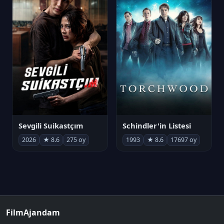
Sevgili Suikastçım
Schindler'in Listesi
2026
★ 8.6
275 oy
1993
★ 8.6
17697 oy
FilmAjandam