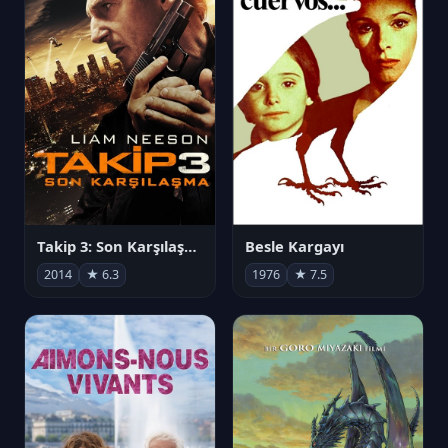
Takip 3: Son Karşılaşma
Besle Kargayı
2014
★ 6.3
1976
★ 7.5