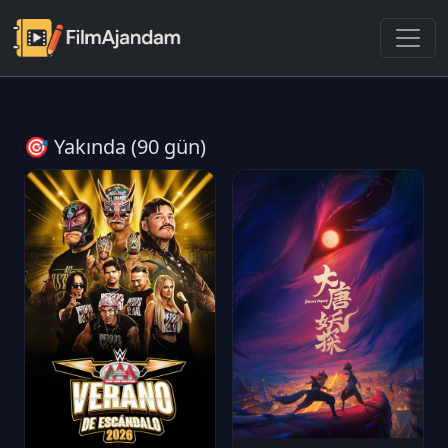
🎯 Yakında (90 gün)