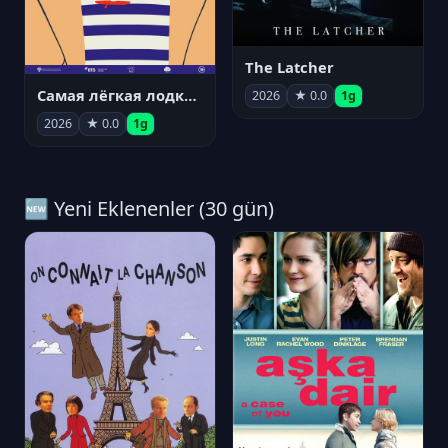
The Latcher
Самая лёгкая лодка в мире
2026
★ 0.0
1g
2026
★ 0.0
1g
🆕 Yeni Eklenenler (30 gün)