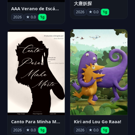
大唐妖探
AAA Verano de Escándalo 2026 - Week 3
2026
★ 0.0
1g
2026
★ 0.0
1g
Canto Para Minha Morte
Kiri and Lou Go Raaa!
2026
★ 0.0
1g
2026
★ 0.0
1g