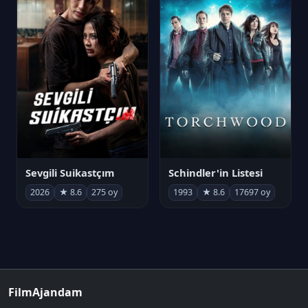
Sevgili Suikastçım
Schindler'in Listesi
2026
★ 8.6
275 oy
1993
★ 8.6
17697 oy
FilmAjandam