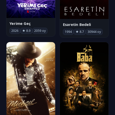
Yerime Geç
Esaretin Bedeli
2026
★ 8.9
2059 oy
1994
★ 8.7
30944 oy