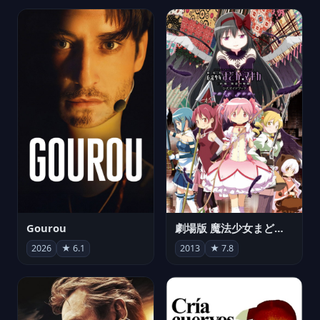
Gourou
劇場版 魔法少女まどか☆マギカ[新編]叛逆の物語
2026
★ 6.1
2013
★ 7.8