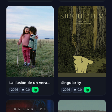
La ilusión de un verano sin fin
Singularity
2026
★ 0.0
1g
2026
★ 0.0
1g