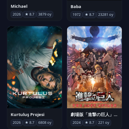
Michael
Baba
2026
★ 8.7
3879 oy
1972
★ 8.7
23281 oy
Kurtuluş Projesi
劇場版「進撃の巨人」完結編 THE LAST ATTACK
2026
★ 8.7
6808 oy
2024
★ 8.7
221 oy