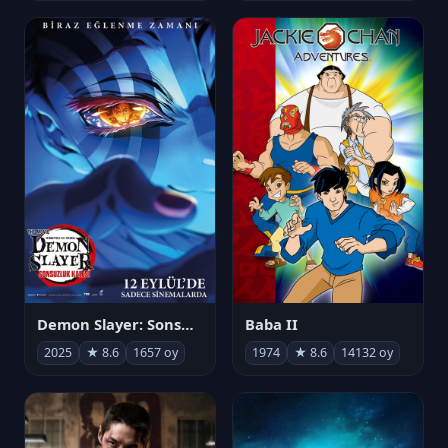
Demon Slayer: Sonsuzluk Kalesi
Baba II
2025
★ 8.6
1657 oy
1974
★ 8.6
14132 oy