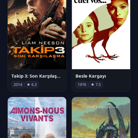
Takip 3: Son Karşılaşma
Besle Kargayı
2014
★ 6.3
1976
★ 7.5