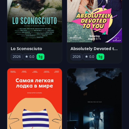
Lo Sconosciuto
Absolutely Devoted to You
2026
★ 0.0
1g
2026
★ 0.0
1g