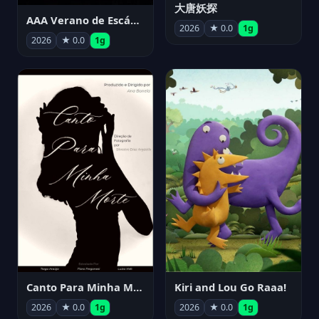
大唐妖探
AAA Verano de Escándalo 2026 - Week 3
2026
★ 0.0
1g
2026
★ 0.0
1g
Canto Para Minha Morte
Kiri and Lou Go Raaa!
2026
★ 0.0
1g
2026
★ 0.0
1g