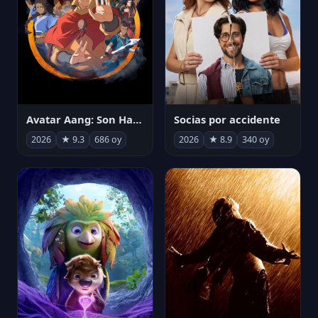
Avatar Aang: Son Havabükücü
Socias por accidente
2026
★ 9.3
686 oy
2026
★ 8.9
340 oy