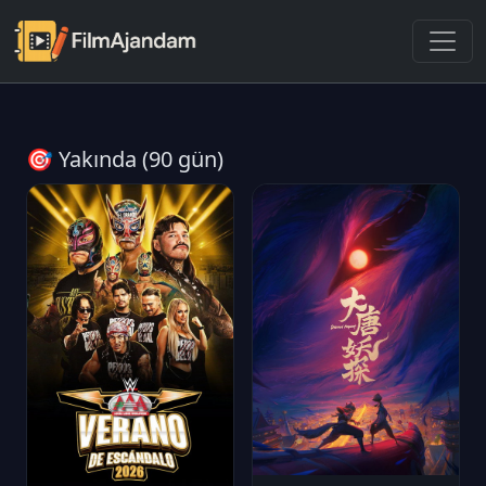
🎯 Yakında (90 gün)