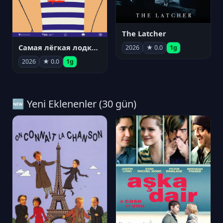
The Latcher
Самая лёгкая лодка в мире
2026
★ 0.0
1g
2026
★ 0.0
1g
🆕 Yeni Eklenenler (30 gün)