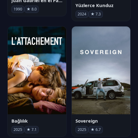
Juan Gabriel en el Palacio de Bellas Artes
Yüzlerce Kunduz
1990
★ 8.0
2024
★ 7.3
Bağlılık
Sovereign
2025
★ 7.1
2025
★ 6.7