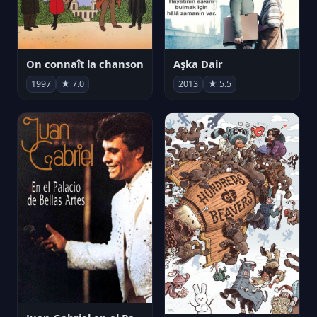
On connaît la chanson
Aşka Dair
1997
★ 7.0
2013
★ 5.5