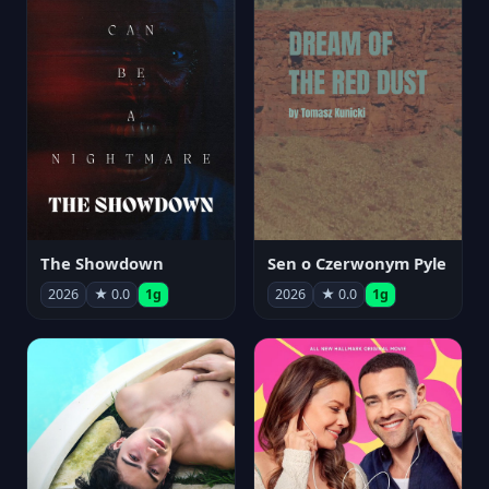
The Showdown
Sen o Czerwonym Pyle
2026
★ 0.0
1g
2026
★ 0.0
1g