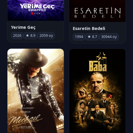
Yerime Geç
Esaretin Bedeli
2026
★ 8.9
2059 oy
1994
★ 8.7
30944 oy