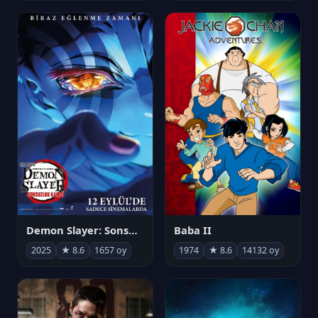
Demon Slayer: Sonsuzluk Kalesi
Baba II
2025
★ 8.6
1657 oy
1974
★ 8.6
14132 oy