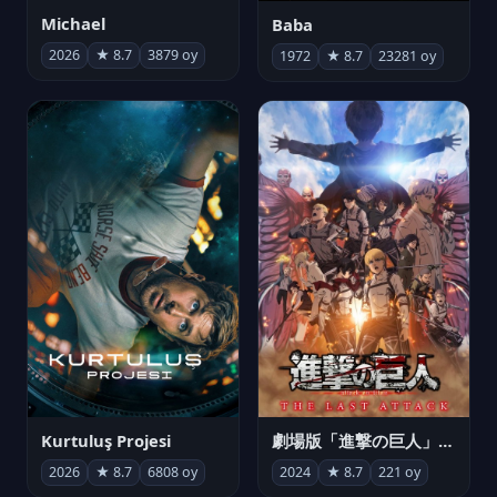
Michael
Baba
2026
★ 8.7
3879 oy
1972
★ 8.7
23281 oy
Kurtuluş Projesi
劇場版「進撃の巨人」完結編 THE LAST ATTACK
2026
★ 8.7
6808 oy
2024
★ 8.7
221 oy