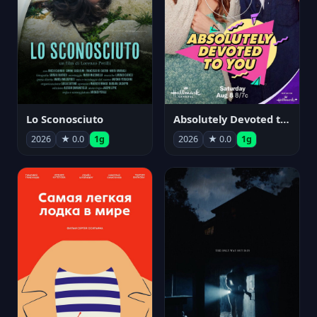
Lo Sconosciuto
Absolutely Devoted to You
2026
★ 0.0
1g
2026
★ 0.0
1g