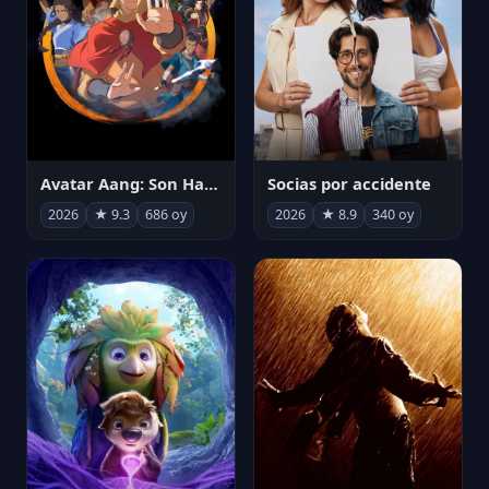
Avatar Aang: Son Havabükücü
Socias por accidente
2026
★ 9.3
686 oy
2026
★ 8.9
340 oy