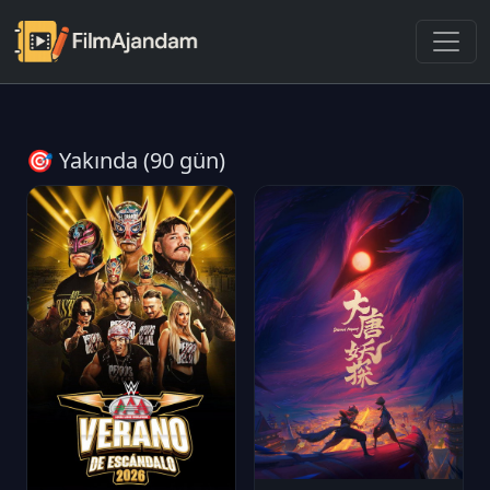
🎯 Yakında (90 gün)