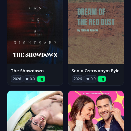
The Showdown
Sen o Czerwonym Pyle
2026
★ 0.0
1g
2026
★ 0.0
1g