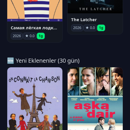
The Latcher
Самая лёгкая лодка в мире
2026
★ 0.0
1g
2026
★ 0.0
1g
🆕 Yeni Eklenenler (30 gün)