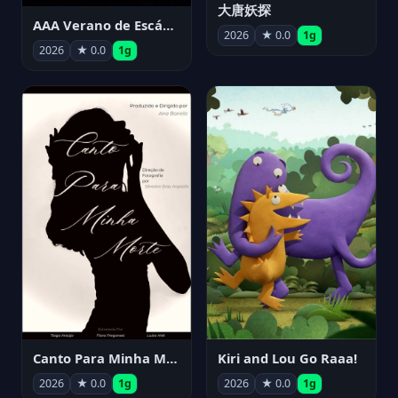
大唐妖探
AAA Verano de Escándalo 2026 - Week 3
2026
★ 0.0
1g
2026
★ 0.0
1g
Canto Para Minha Morte
Kiri and Lou Go Raaa!
2026
★ 0.0
1g
2026
★ 0.0
1g