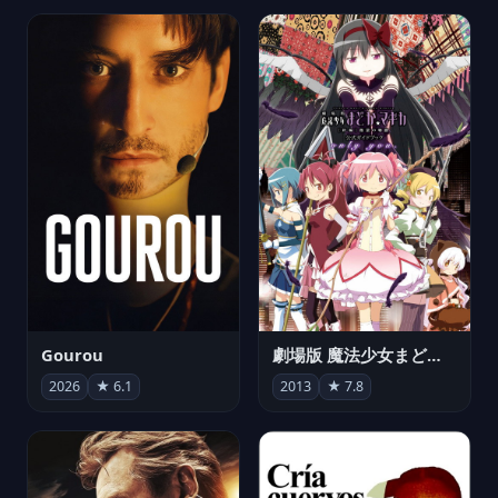
Gourou
劇場版 魔法少女まどか☆マギカ[新編]叛逆の物語
2026
★ 6.1
2013
★ 7.8