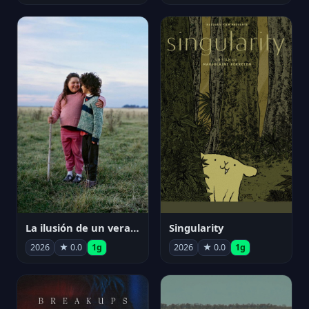
La ilusión de un verano sin fin
Singularity
2026
★ 0.0
1g
2026
★ 0.0
1g