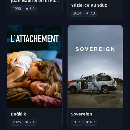
Juan Gabriel en el Palacio de Bellas Artes
Yüzlerce Kunduz
1990
★ 8.0
2024
★ 7.3
Bağlılık
Sovereign
2025
★ 7.1
2025
★ 6.7