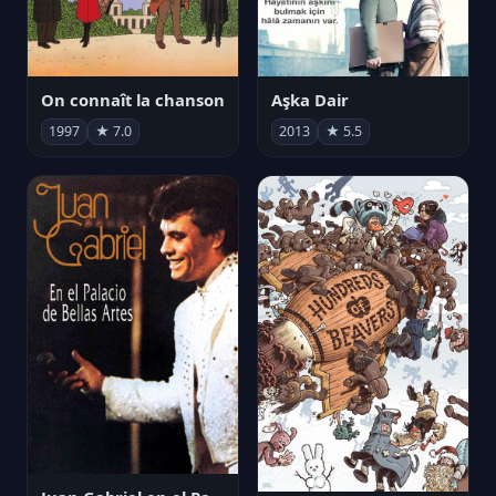
On connaît la chanson
Aşka Dair
1997
★ 7.0
2013
★ 5.5