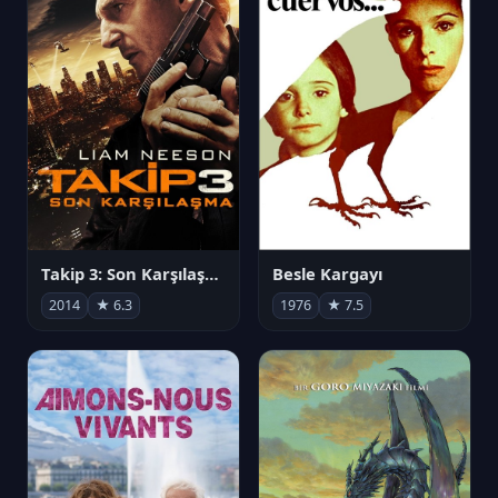
Takip 3: Son Karşılaşma
Besle Kargayı
2014
★ 6.3
1976
★ 7.5