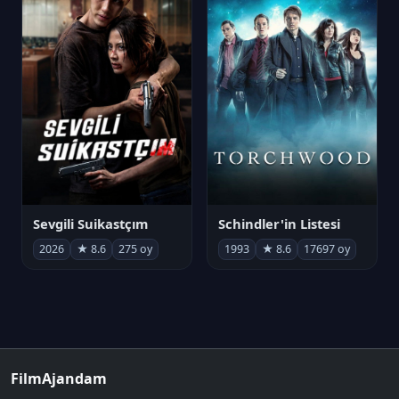
Sevgili Suikastçım
Schindler'in Listesi
2026
★ 8.6
275 oy
1993
★ 8.6
17697 oy
FilmAjandam