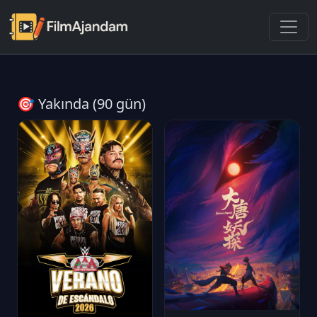
🎯 Yakında (90 gün)