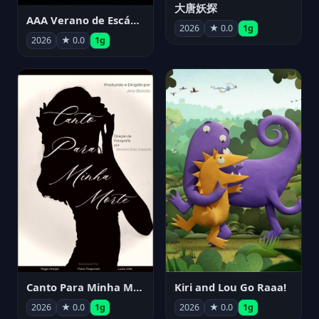
大唐妖探
AAA Verano de Escándalo 2026 - Week 3
2026
★ 0.0
1g
2026
★ 0.0
1g
Canto Para Minha Morte
Kiri and Lou Go Raaa!
2026
★ 0.0
1g
2026
★ 0.0
1g