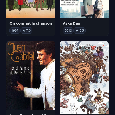
On connaît la chanson
Aşka Dair
1997
★ 7.0
2013
★ 5.5