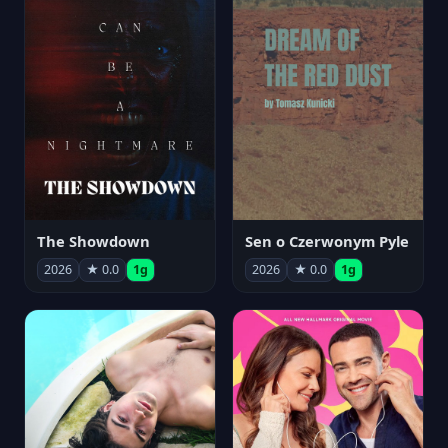
The Showdown
Sen o Czerwonym Pyle
2026
★ 0.0
1g
2026
★ 0.0
1g