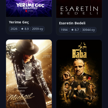
Yerime Geç
Esaretin Bedeli
2026
★ 8.9
2059 oy
1994
★ 8.7
30944 oy