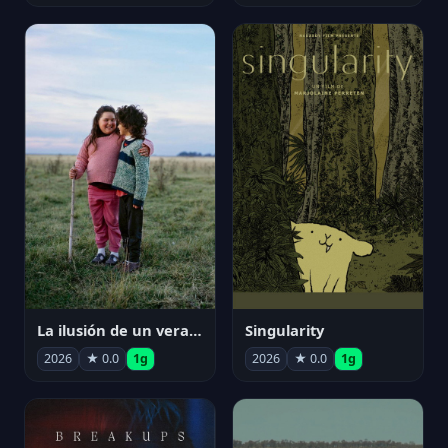
La ilusión de un verano sin fin
Singularity
2026
★ 0.0
1g
2026
★ 0.0
1g