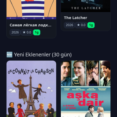
The Latcher
Самая лёгкая лодка в мире
2026
★ 0.0
1g
2026
★ 0.0
1g
🆕 Yeni Eklenenler (30 gün)