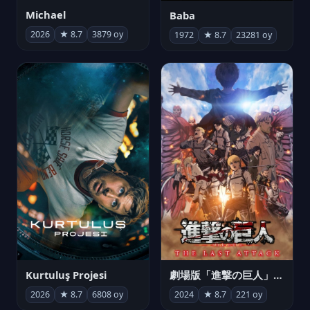
Michael
Baba
2026
★ 8.7
3879 oy
1972
★ 8.7
23281 oy
Kurtuluş Projesi
劇場版「進撃の巨人」完結編 THE LAST ATTACK
2026
★ 8.7
6808 oy
2024
★ 8.7
221 oy