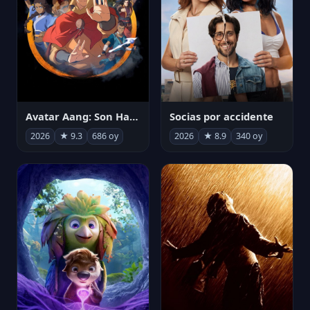
Avatar Aang: Son Havabükücü
Socias por accidente
2026
★ 9.3
686 oy
2026
★ 8.9
340 oy