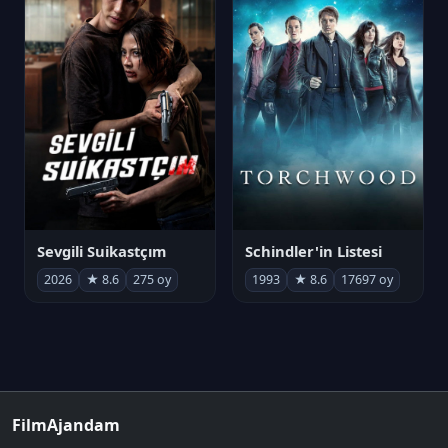
Sevgili Suikastçım
Schindler'in Listesi
2026
★ 8.6
275 oy
1993
★ 8.6
17697 oy
FilmAjandam