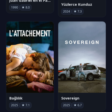
Juan Gabriel en el Palacio de Bellas Artes
Yüzlerce Kunduz
1990
★ 8.0
2024
★ 7.3
Bağlılık
Sovereign
2025
★ 7.1
2025
★ 6.7