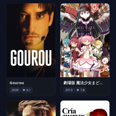
Gourou
劇場版 魔法少女まどか☆マギカ[新編]叛逆の物語
2026
★ 6.1
2013
★ 7.8