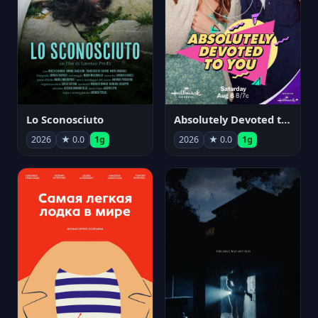
Lo Sconosciuto
Absolutely Devoted to You
2026
★ 0.0
1g
2026
★ 0.0
1g