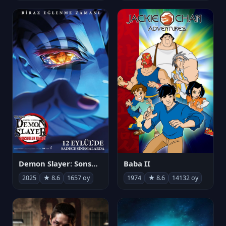
Demon Slayer: Sonsuzluk Kalesi
Baba II
2025
★ 8.6
1657 oy
1974
★ 8.6
14132 oy