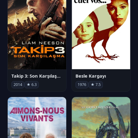
Takip 3: Son Karşılaşma
Besle Kargayı
2014
★ 6.3
1976
★ 7.5