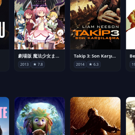
劇場版 魔法少女まどか☆マギカ[新編]叛逆の物語
Takip 3: Son Karşılaşma
Be
2013
★ 7.8
2014
★ 6.3
1