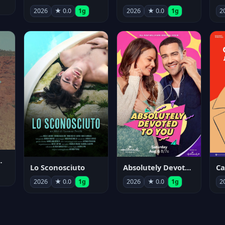
2026
★ 0.0
1g
2026
★ 0.0
1g
2
nym Pyle
Lo Sconosciuto
Absolutely Devoted to You
2026
★ 0.0
1g
2026
★ 0.0
1g
2