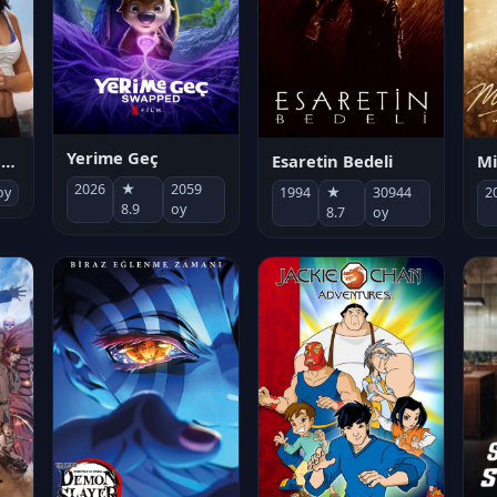
Yerime Geç
Mi
Socias por accidente
Esaretin Bedeli
2026
★
2059
2
oy
1994
★
30944
8.9
oy
8.7
oy