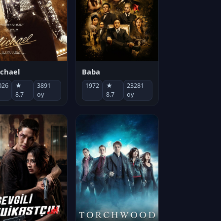
chael
Baba
026
★
3891
1972
★
23281
8.7
oy
8.7
oy