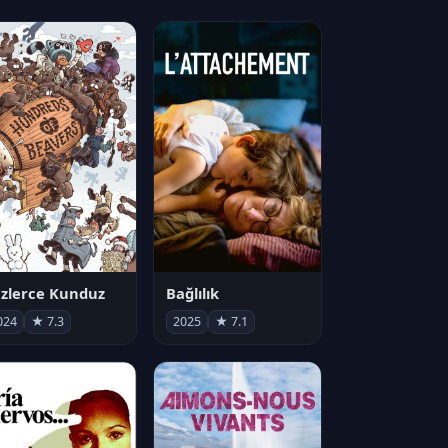
zlerce Kunduz
Bağlılık
024
★ 7.3
2025
★ 7.1