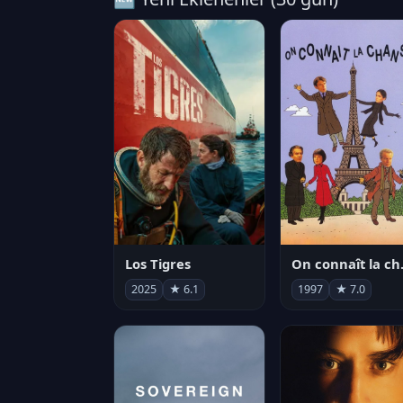
Los Tigres
On co
2025
★ 6.1
1997
★ 7.0