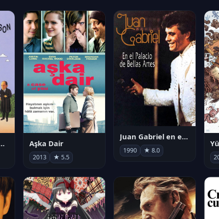
Juan Gabriel en el Palacio de Bellas Artes
nnaît la chanson
Aşka Dair
Yü
1990
★ 8.0
2013
★ 5.5
2