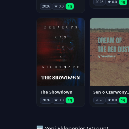
2026
★ 0.0
1g
2026
★ 0.0
1g
The Showdown
Sen o Czerwo
2026
★ 0.0
1g
2026
★ 0.0
1g
🆕 Yeni Eklenenler (30 gün)