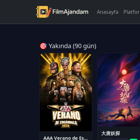
Anasayfa
Platfo
🎯 Yakında (90 gün)
大唐妖探
AAA Verano de Escándalo 2026 - Week 3