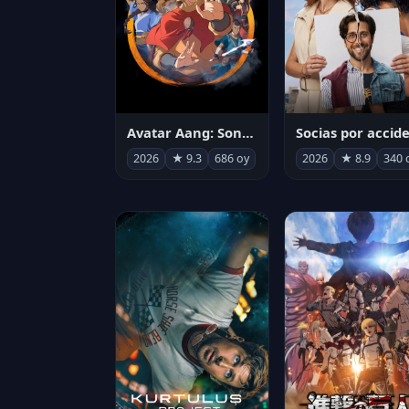
Avatar Aang: Son Havabükücü
2026
★ 9.3
686 oy
2026
★ 8.9
340 