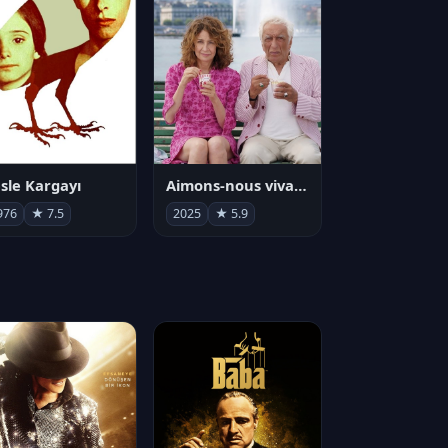
sle Kargayı
Aimons-nous vivants
976
★ 7.5
2025
★ 5.9