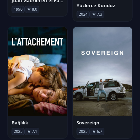
Juan Gabriel en el Palacio de Bellas Artes
Yüzlerce Kunduz
1990
★ 8.0
2024
★ 7.3
Bağlılık
Sovereign
2025
★ 7.1
2025
★ 6.7