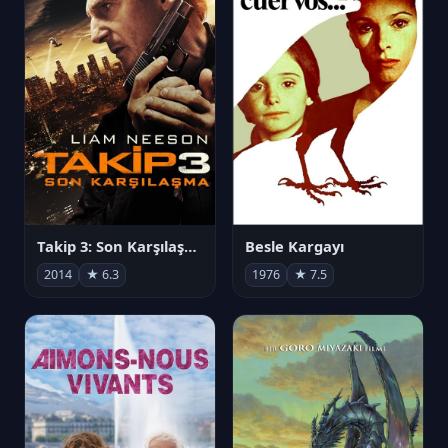
Takip 3: Son Karşılaşma
Besle Kargayı
2014
★ 6.3
1976
★ 7.5