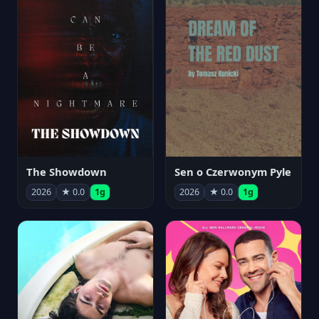
The Showdown
Sen o Czerwonym Pyle
2026
★ 0.0
1g
2026
★ 0.0
1g