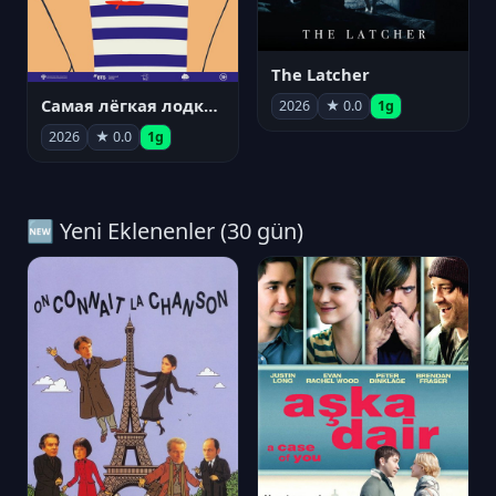
The Latcher
Самая лёгкая лодка в мире
2026
★ 0.0
1g
2026
★ 0.0
1g
🆕 Yeni Eklenenler (30 gün)