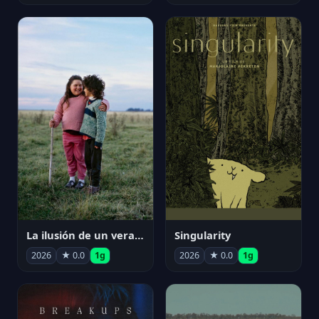
La ilusión de un verano sin fin
Singularity
2026
★ 0.0
1g
2026
★ 0.0
1g