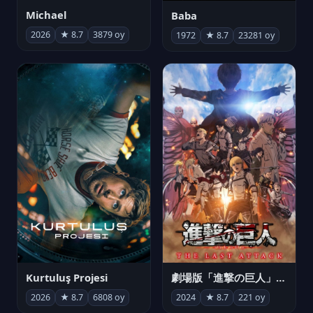
Michael
Baba
2026
★ 8.7
3879 oy
1972
★ 8.7
23281 oy
Kurtuluş Projesi
劇場版「進撃の巨人」完結編 THE LAST ATTACK
2026
★ 8.7
6808 oy
2024
★ 8.7
221 oy