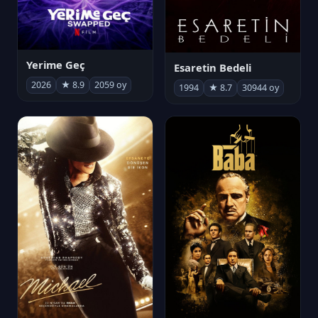
Yerime Geç
Esaretin Bedeli
2026
★ 8.9
2059 oy
1994
★ 8.7
30944 oy