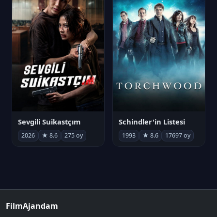
Sevgili Suikastçım
Schindler'in Listesi
2026
★ 8.6
275 oy
1993
★ 8.6
17697 oy
FilmAjandam