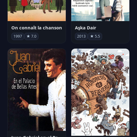
On connaît la chanson
Aşka Dair
1997
★ 7.0
2013
★ 5.5