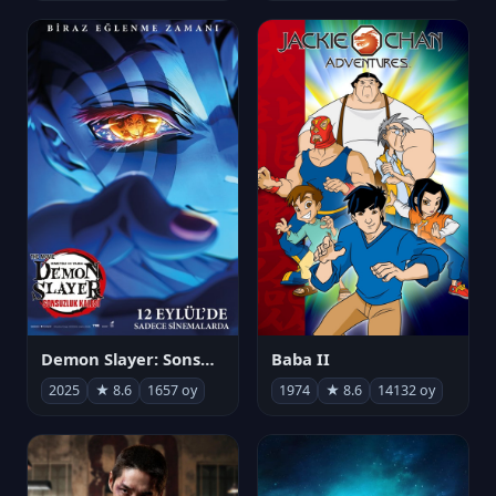
Demon Slayer: Sonsuzluk Kalesi
Baba II
2025
★ 8.6
1657 oy
1974
★ 8.6
14132 oy