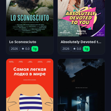
Lo Sconosciuto
Absolutely Devoted to You
2026
★ 0.0
1g
2026
★ 0.0
1g