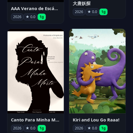
大唐妖探
AAA Verano de Escándalo 2026 - Week 3
2026
★ 0.0
1g
2026
★ 0.0
1g
Canto Para Minha Morte
Kiri and Lou Go Raaa!
2026
★ 0.0
1g
2026
★ 0.0
1g