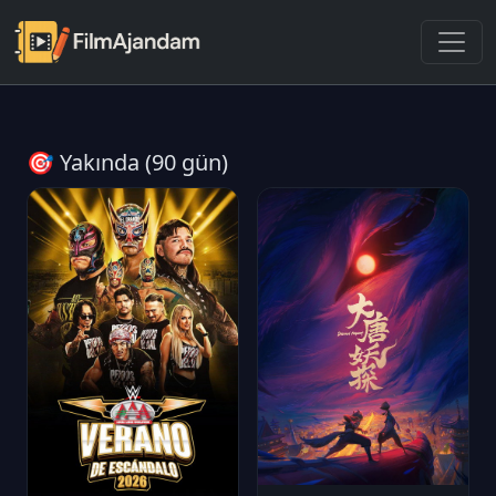
🎯 Yakında (90 gün)