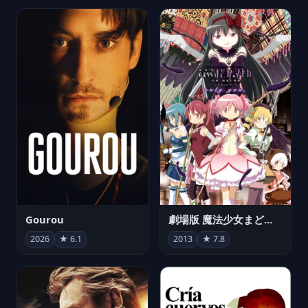
Gourou
劇場版 魔法少女まどか☆マギカ[新編]叛逆の物語
2026
★ 6.1
2013
★ 7.8