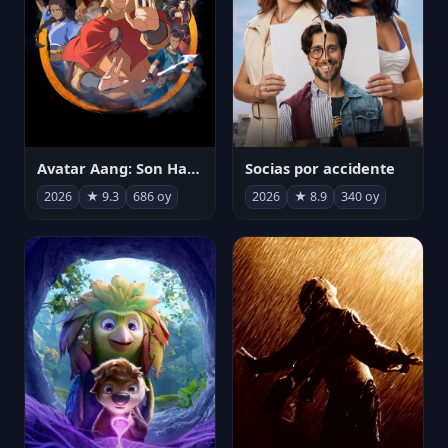
Avatar Aang: Son Havabükücü
Socias por accidente
2026
★ 9.3
686 oy
2026
★ 8.9
340 oy