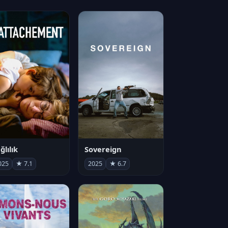
ğlılık
Sovereign
025
★ 7.1
2025
★ 6.7