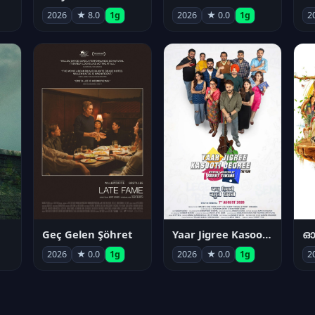
2026
★ 8.0
1g
2026
★ 0.0
1g
2
Geç Gelen Şöhret
Yaar Jigree Kasooti Degree
ഓട
2026
★ 0.0
1g
2026
★ 0.0
1g
2