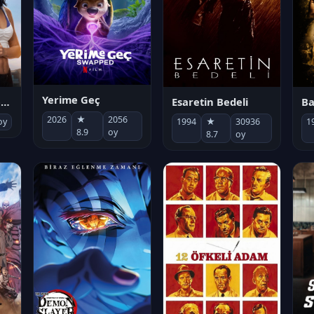
Yerime Geç
Socias por accidente
Esaretin Bedeli
B
2026
★
2056
oy
1994
★
30936
1
8.9
oy
8.7
oy