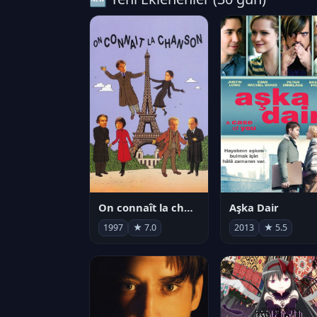
On connaît la chanson
Aşka Dair
1997
★ 7.0
2013
★ 5.5