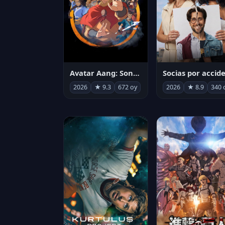
Avatar Aang: Son Havabükücü
2026
★ 9.3
672 oy
2026
★ 8.9
340 