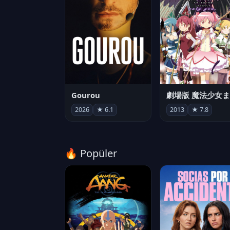
Gourou
2026
★ 6.1
2013
★ 7.8
🔥 Popüler