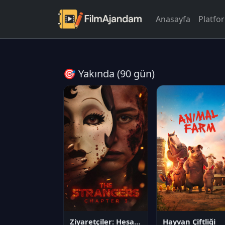
Anasayfa
Platfo
🎯 Yakında (90 gün)
Ziyaretçiler: Hesaplaşma
Hayvan Çiftliği