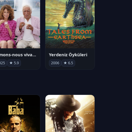
Aimons-nous vivants
Yerdeniz Öyküleri
025
★ 5.9
2006
★ 6.5