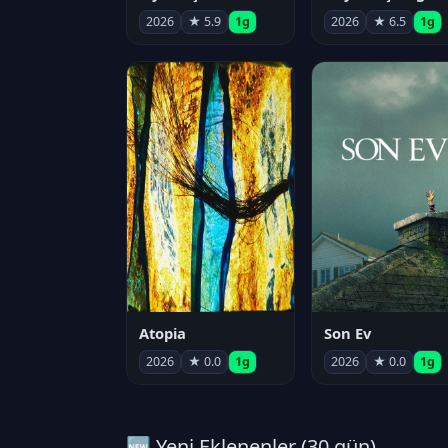
2026
★ 5.9
1g
2026
★ 6.5
1g
Atopia
Son Ev
2026
★ 0.0
1g
2026
★ 0.0
1g
🆕 Yeni Eklenenler (30 gün)