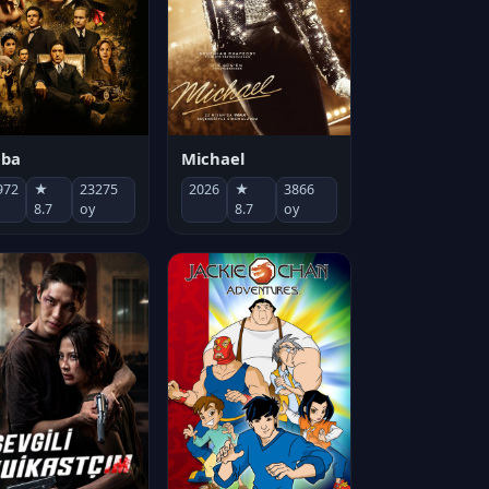
Michael
aba
2026
★
3866
972
★
23275
8.7
oy
8.7
oy