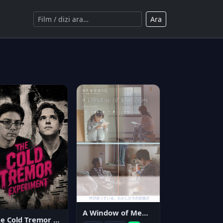
Ara
A Window of Memories
The Cold Tremor Experiment