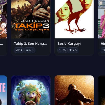
劇場版 魔法少女まどか☆マギカ[新編]叛逆の物語
Takip 3: Son Karşılaşma
Besle Kargayı
2014
★ 6.3
1976
★ 7.5
2