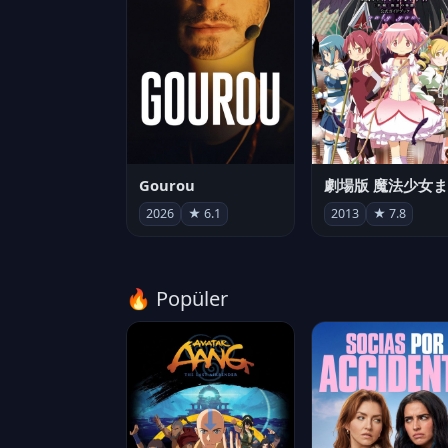
Gourou
2026
★ 6.1
2013
★ 7.8
🔥 Popüler