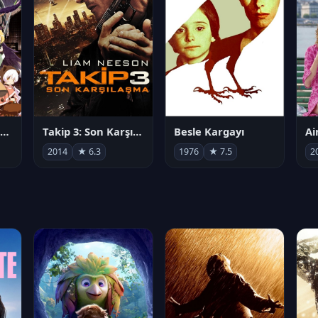
劇場版 魔法少女まどか☆マギカ[新編]叛逆の物語
Takip 3: Son Karşılaşma
Besle Kargayı
2014
★ 6.3
1976
★ 7.5
2