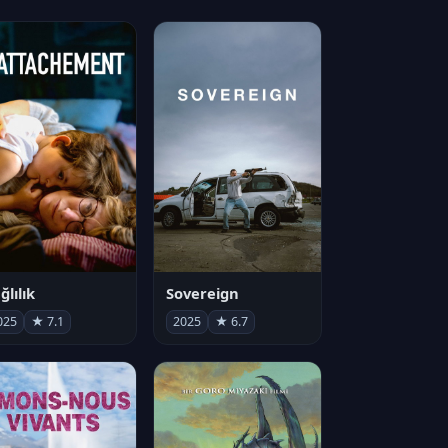
ğlılık
Sovereign
025
★ 7.1
2025
★ 6.7