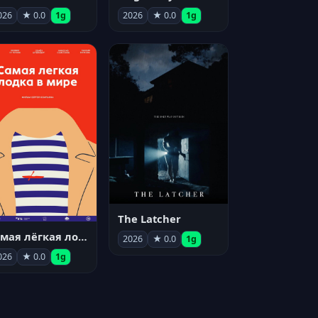
026
★ 0.0
1g
2026
★ 0.0
1g
The Latcher
Самая лёгкая лодка в мире
2026
★ 0.0
1g
026
★ 0.0
1g