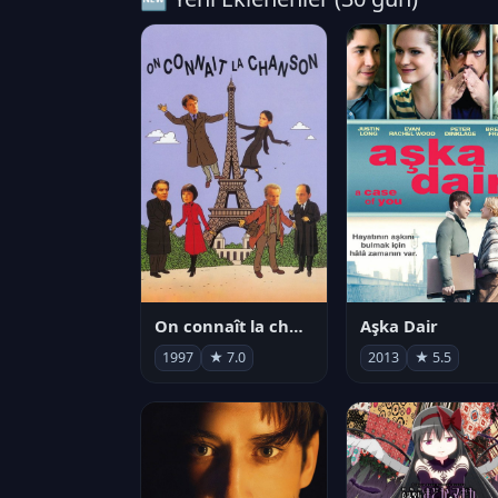
On connaît la chanson
Aşka Dair
1997
★ 7.0
2013
★ 5.5