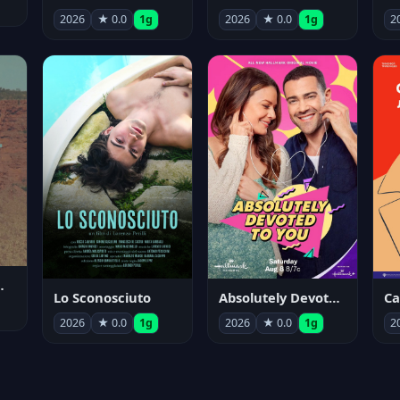
2026
★ 0.0
1g
2026
★ 0.0
1g
2
nym Pyle
Lo Sconosciuto
Absolutely Devoted to You
2026
★ 0.0
1g
2026
★ 0.0
1g
2