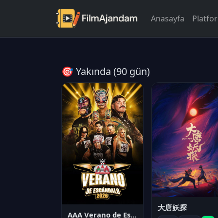
Anasayfa
Platfo
🎯 Yakında (90 gün)
大唐妖探
AAA Verano de Escándalo 2026 - Week 3