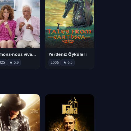
Aimons-nous vivants
Yerdeniz Öyküleri
025
★ 5.9
2006
★ 6.5