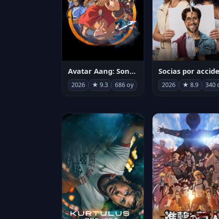
Avatar Aang: Son Havabükücü
2026
★ 9.3
686 oy
2026
★ 8.9
340 