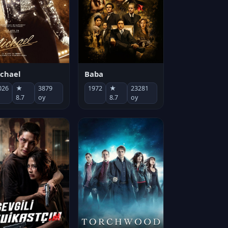
chael
Baba
026
★
3879
1972
★
23281
8.7
oy
8.7
oy