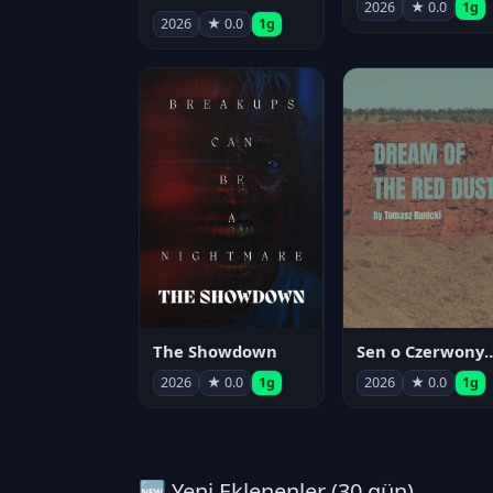
2026
★ 0.0
1g
2026
★ 0.0
1g
The Showdown
Sen o Czerwo
2026
★ 0.0
1g
2026
★ 0.0
1g
🆕 Yeni Eklenenler (30 gün)