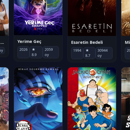
Yerime Geç
Mi
Socias por accidente
Esaretin Bedeli
2026
★
2059
2
oy
1994
★
30944
8.9
oy
8.7
oy