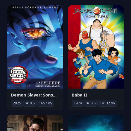
Demon Slayer: Sonsuzluk Kalesi
Baba II
2025
★ 8.6
1657 oy
1974
★ 8.6
14132 oy