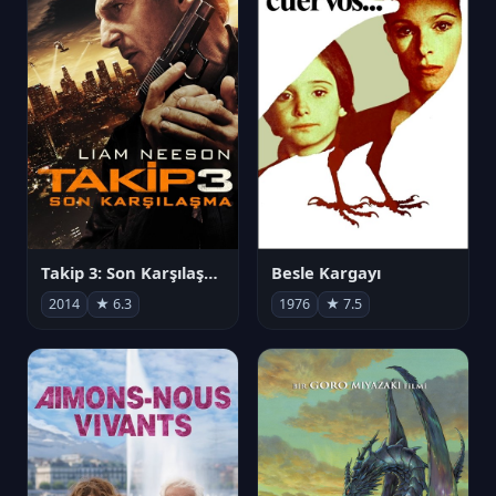
Takip 3: Son Karşılaşma
Besle Kargayı
2014
★ 6.3
1976
★ 7.5