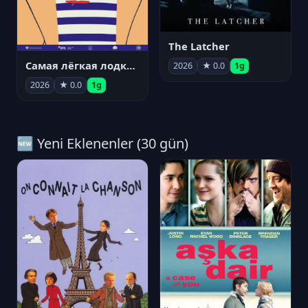
The Latcher
Самая лёгкая лодка в мире
2026
★ 0.0
1g
2026
★ 0.0
1g
🆕 Yeni Eklenenler (30 gün)