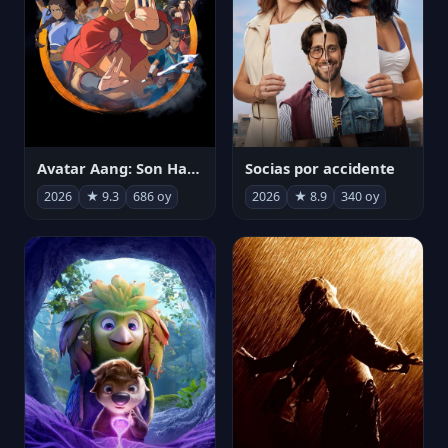
Avatar Aang: Son Havabükücü
Socias por accidente
2026
★ 9.3
686 oy
2026
★ 8.9
340 oy