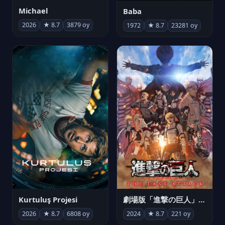
Michael
Baba
2026
★ 8.7
3879 oy
1972
★ 8.7
23281 oy
Kurtuluş Projesi
劇場版「進撃の巨人」完結編 THE LAST ATTACK
2026
★ 8.7
6808 oy
2024
★ 8.7
221 oy