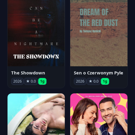
The Showdown
Sen o Czerwonym Pyle
2026
★ 0.0
1g
2026
★ 0.0
1g