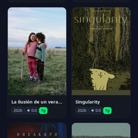
La ilusión de un verano sin fin
Singularity
2026
★ 0.0
1g
2026
★ 0.0
1g