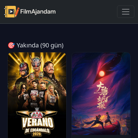
🎯 Yakında (90 gün)