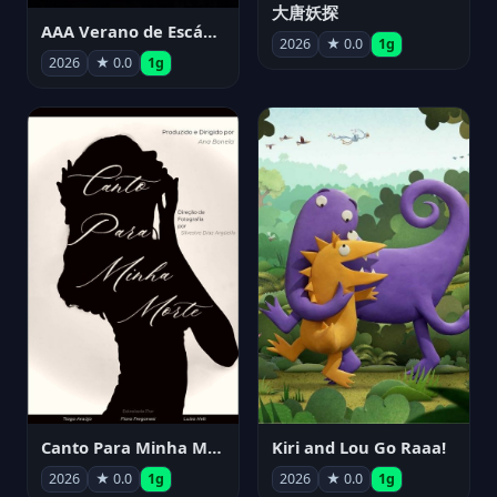
大唐妖探
AAA Verano de Escándalo 2026 - Week 3
2026
★ 0.0
1g
2026
★ 0.0
1g
Canto Para Minha Morte
Kiri and Lou Go Raaa!
2026
★ 0.0
1g
2026
★ 0.0
1g