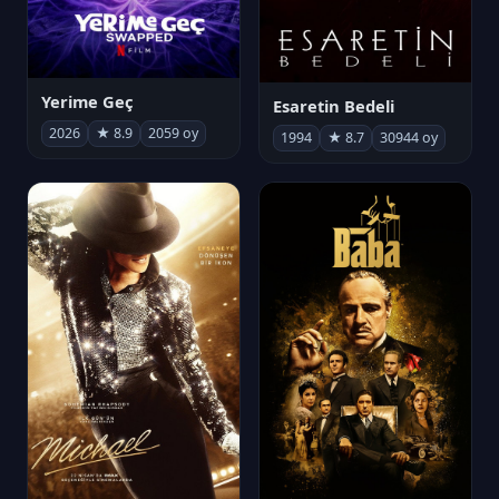
Yerime Geç
Esaretin Bedeli
2026
★ 8.9
2059 oy
1994
★ 8.7
30944 oy