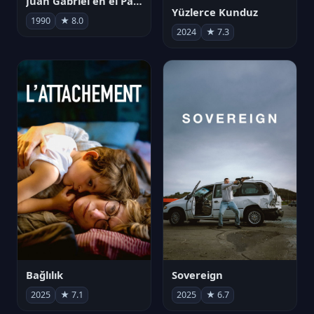
Juan Gabriel en el Palacio de Bellas Artes
Yüzlerce Kunduz
1990
★ 8.0
2024
★ 7.3
Bağlılık
Sovereign
2025
★ 7.1
2025
★ 6.7