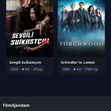
Sevgili Suikastçım
Schindler'in Listesi
2026
★ 8.6
275 oy
1993
★ 8.6
17697 oy
FilmAjandam