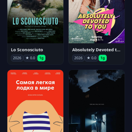
Lo Sconosciuto
Absolutely Devoted to You
2026
★ 0.0
1g
2026
★ 0.0
1g