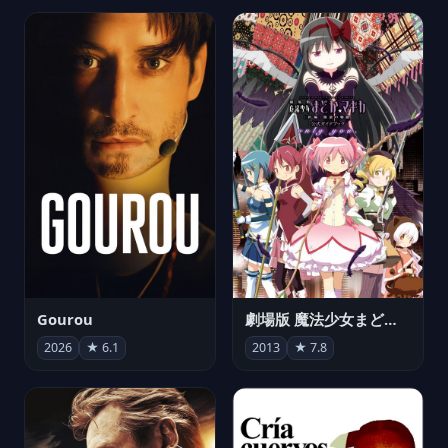
Gourou
劇場版 魔法少女まどか☆マギカ[新編]叛逆の物語
2026
★ 6.1
2013
★ 7.8