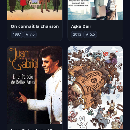
On connaît la chanson
Aşka Dair
1997
★ 7.0
2013
★ 5.5