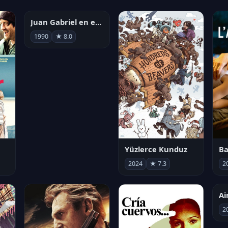
Juan Gabriel en el Palacio de Bellas Artes
1990
★ 8.0
Yüzlerce Kunduz
Ba
2024
★ 7.3
2
2