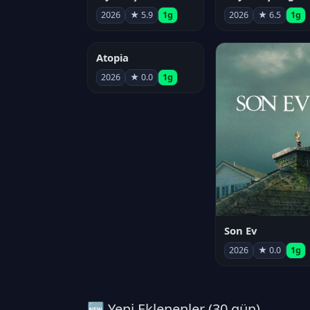
2026
★ 5.9
1g
2026
★ 6.5
1g
Atopia
2026
★ 0.0
1g
Son Ev
2026
★ 0.0
1g
🆕 Yeni Eklenenler (30 gün)