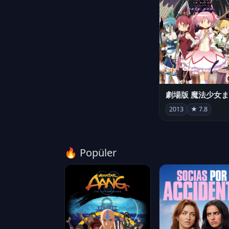
2013
★ 7.8
🔥 Popüler