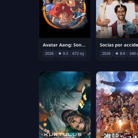
Avatar Aang: Son Havabükücü
2026
★ 9.3
672 oy
2026
★ 8.9
340 