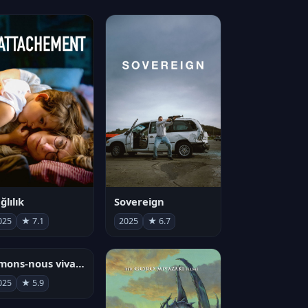
ğlılık
Sovereign
025
★ 7.1
2025
★ 6.7
Aimons-nous vivants
025
★ 5.9