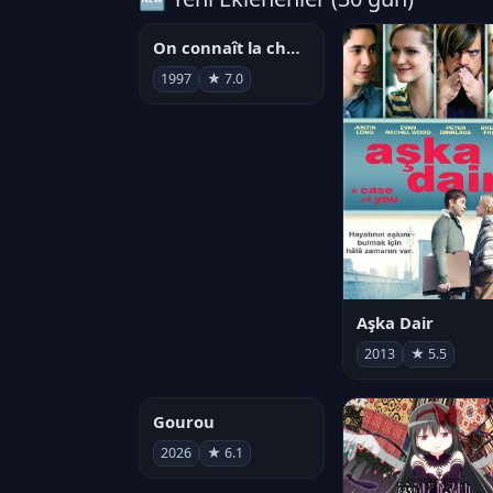
On connaît la chanson
1997
★ 7.0
Aşka Dair
2013
★ 5.5
Gourou
2026
★ 6.1