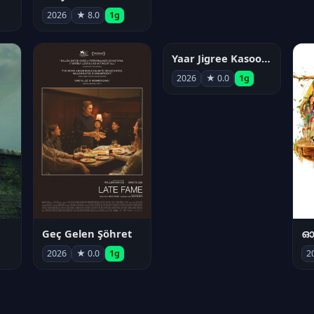
2026
★ 8.0
1g
Yaar Jigree Kasooti Degree
2026
★ 0.0
1g
Geç Gelen Şöhret
ഓട
2026
★ 0.0
1g
2