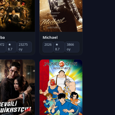
Michael
aba
2026
★
3866
972
★
23275
8.7
oy
8.7
oy