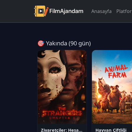
Anasayfa
Platfo
🎯 Yakında (90 gün)
Ziyaretçiler: Hesaplaşma
Hayvan Çiftliği