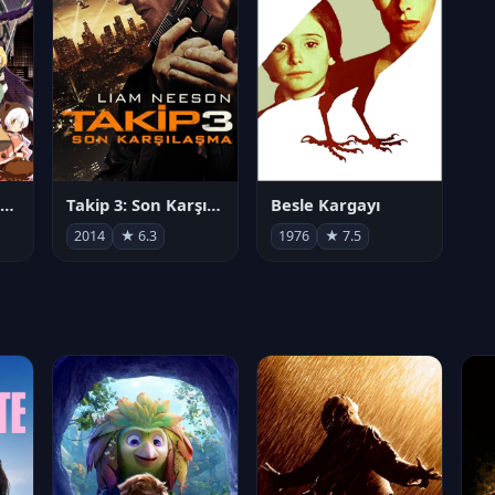
劇場版 魔法少女まどか☆マギカ[新編]叛逆の物語
Takip 3: Son Karşılaşma
Besle Kargayı
2014
★ 6.3
1976
★ 7.5