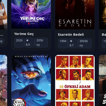
Yerime Geç
Socias por accidente
Esaretin Bedeli
B
2026
★
2056
oy
1994
★
30936
1
8.9
oy
8.7
oy