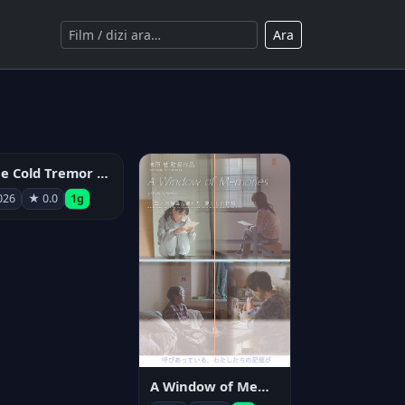
Ara
The Cold Tremor Experiment
026
★ 0.0
1g
A Window of Memories