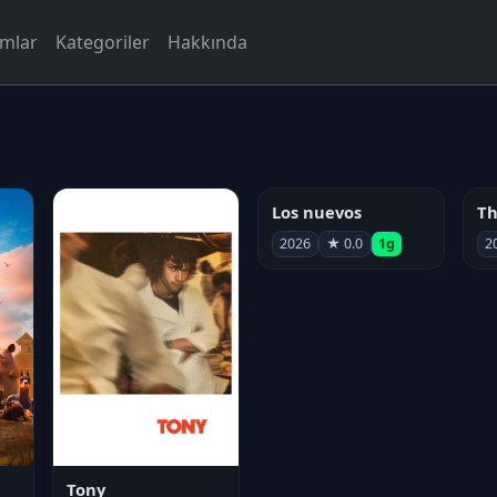
rmlar
Kategoriler
Hakkında
Los nuevos
2026
★ 0.0
1g
2
Tony