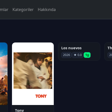
rmlar
Kategoriler
Hakkında
Los nuevos
2026
★ 0.0
1g
2
Tony