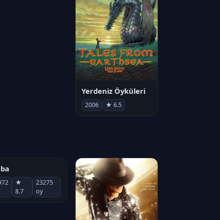
Aimons-nous vivants
Yerdeniz Öyküleri
025
★ 5.9
2006
★ 6.5