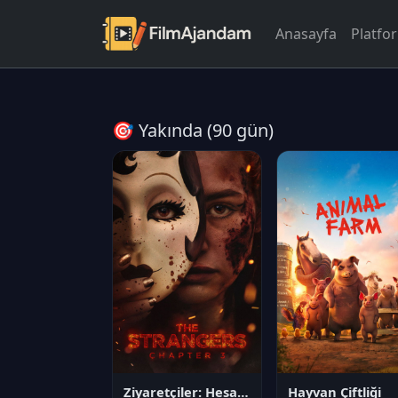
Anasayfa
Platfo
🎯 Yakında (90 gün)
Ziyaretçiler: Hesaplaşma
Hayvan Çiftliği