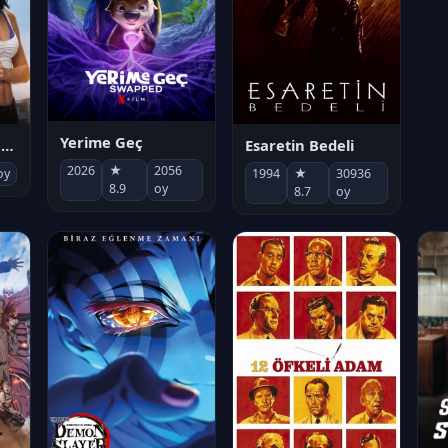
Yerime Geç
Socias por accidente
Esaretin Bedeli
B
2026
★
2056
oy
1994
★
30936
1
8.9
oy
8.7
oy