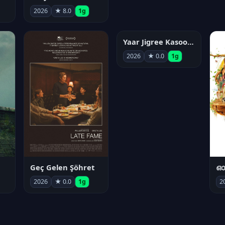
2026
★ 8.0
1g
Geç Gelen Şöhret
Yaar Jigree Kasooti Degree
ഓട
2026
★ 0.0
1g
2026
★ 0.0
1g
2