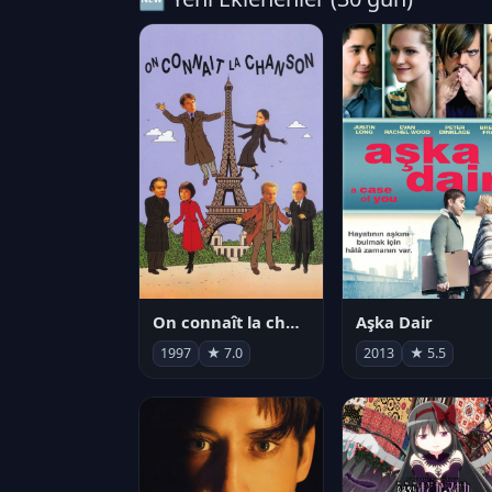
On connaît la chanson
Aşka Dair
1997
★ 7.0
2013
★ 5.5