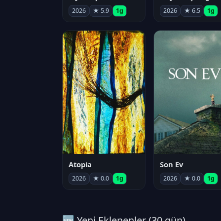
2026
★ 5.9
1g
2026
★ 6.5
1g
Atopia
Son Ev
2026
★ 0.0
1g
2026
★ 0.0
1g
🆕 Yeni Eklenenler (30 gün)