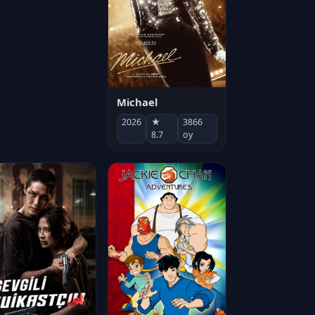
Michael
aba
2026
★
3866
972
★
23275
8.7
oy
8.7
oy