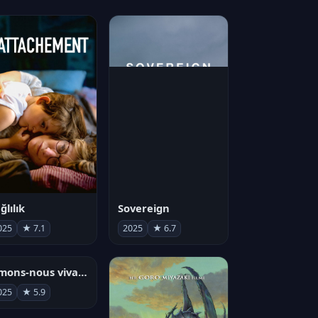
ğlılık
Sovereign
025
★ 7.1
2025
★ 6.7