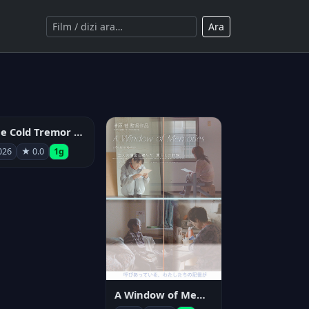
Ara
The Cold Tremor Experiment
026
★ 0.0
1g
A Window of Memories