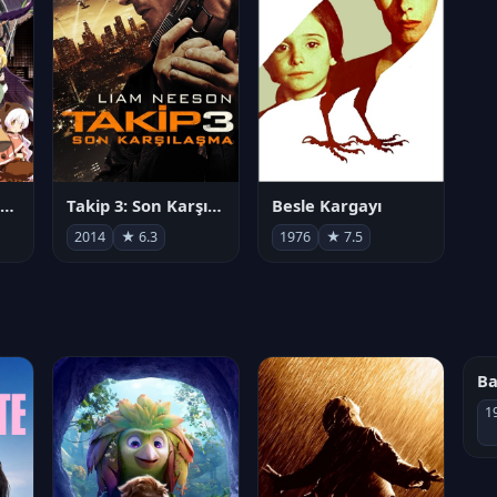
劇場版 魔法少女まどか☆マギカ[新編]叛逆の物語
Takip 3: Son Karşılaşma
Besle Kargayı
2014
★ 6.3
1976
★ 7.5
2