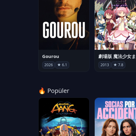
Gourou
2026
★ 6.1
2013
★ 7.8
🔥 Popüler