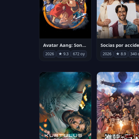
Avatar Aang: Son Havabükücü
2026
★ 9.3
672 oy
2026
★ 8.9
340 