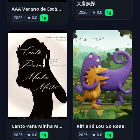
大唐妖探
AAA Verano de Escándalo 2026 - Week 3
2026
★ 0.0
1g
2026
★ 0.0
1g
Canto Para Minha Morte
Kiri and Lou Go Raaa!
2026
★ 0.0
1g
2026
★ 0.0
1g