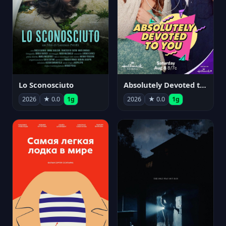
Lo Sconosciuto
Absolutely Devoted to You
2026
★ 0.0
1g
2026
★ 0.0
1g