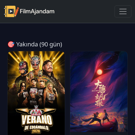
🎯 Yakında (90 gün)