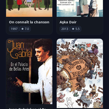
On connaît la chanson
Aşka Dair
1997
★ 7.0
2013
★ 5.5