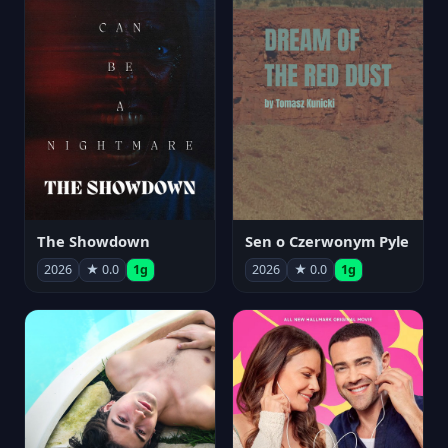
The Showdown
Sen o Czerwonym Pyle
2026
★ 0.0
1g
2026
★ 0.0
1g