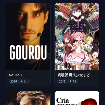
Gourou
劇場版 魔法少女まどか☆マギカ[新編]叛逆の物語
2026
★ 6.1
2013
★ 7.8