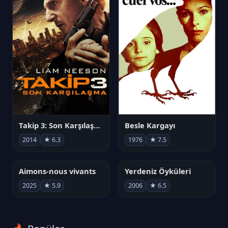
Takip 3: Son Karşılaşma
Besle Kargayı
2014
★ 6.3
1976
★ 7.5
Aimons-nous vivants
Yerdeniz Öyküleri
2025
★ 5.9
2006
★ 6.5