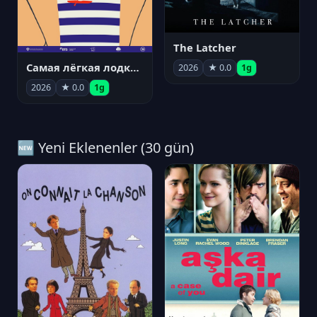
The Latcher
Самая лёгкая лодка в мире
2026
★ 0.0
1g
2026
★ 0.0
1g
🆕 Yeni Eklenenler (30 gün)