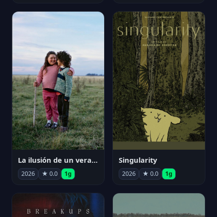
La ilusión de un verano sin fin
Singularity
2026
★ 0.0
1g
2026
★ 0.0
1g