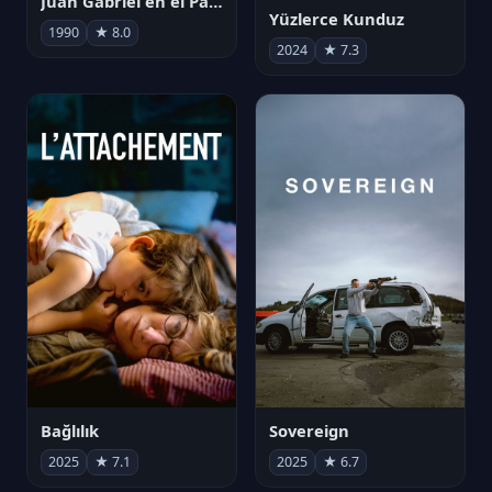
Juan Gabriel en el Palacio de Bellas Artes
Yüzlerce Kunduz
1990
★ 8.0
2024
★ 7.3
Bağlılık
Sovereign
2025
★ 7.1
2025
★ 6.7