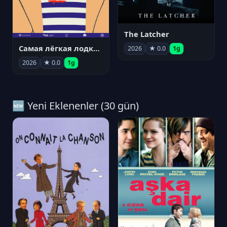
The Latcher
Самая лёгкая лодка в мире
2026
★ 0.0
1g
2026
★ 0.0
1g
🆕 Yeni Eklenenler (30 gün)