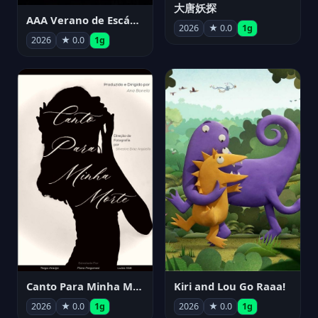
大唐妖探
AAA Verano de Escándalo 2026 - Week 3
2026
★ 0.0
1g
2026
★ 0.0
1g
Canto Para Minha Morte
Kiri and Lou Go Raaa!
2026
★ 0.0
1g
2026
★ 0.0
1g