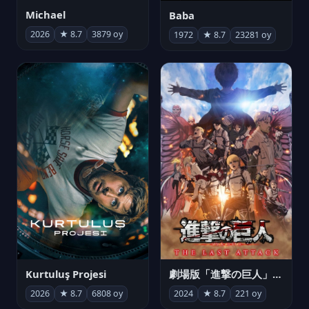
Michael
Baba
2026
★ 8.7
3879 oy
1972
★ 8.7
23281 oy
Kurtuluş Projesi
劇場版「進撃の巨人」完結編 THE LAST ATTACK
2026
★ 8.7
6808 oy
2024
★ 8.7
221 oy