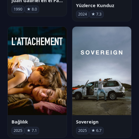
Juan Gabriel en el Palacio de Bellas Artes
Yüzlerce Kunduz
1990
★ 8.0
2024
★ 7.3
Bağlılık
Sovereign
2025
★ 7.1
2025
★ 6.7