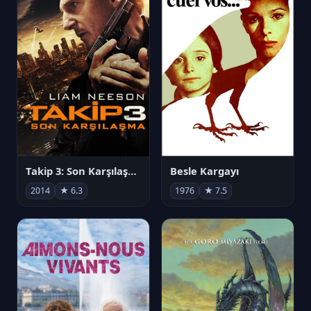
Takip 3: Son Karşılaşma
Besle Kargayı
2014
★ 6.3
1976
★ 7.5