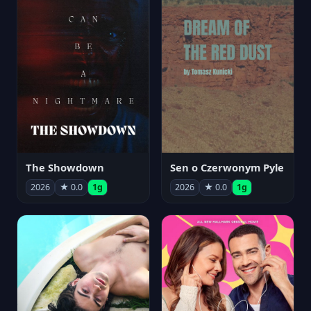
The Showdown
Sen o Czerwonym Pyle
2026
★ 0.0
1g
2026
★ 0.0
1g