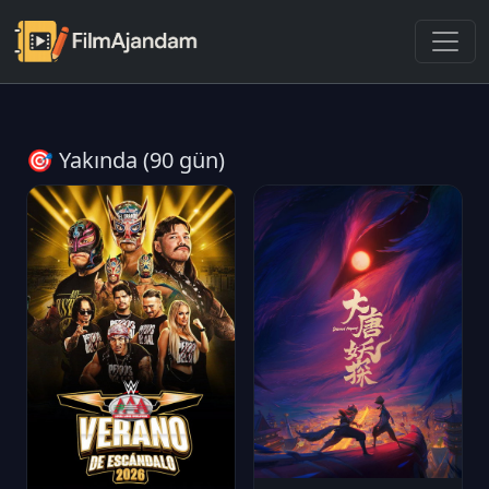
🎯 Yakında (90 gün)