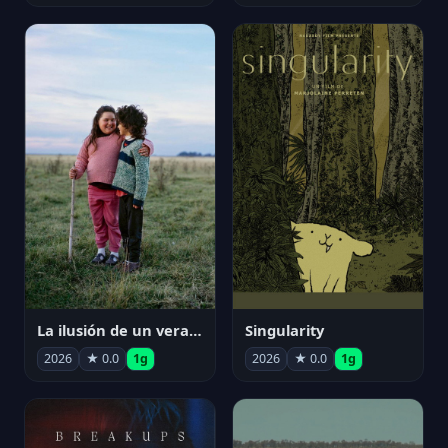
La ilusión de un verano sin fin
Singularity
2026
★ 0.0
1g
2026
★ 0.0
1g