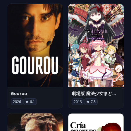
Gourou
劇場版 魔法少女まどか☆マギカ[新編]叛逆の物語
2026
★ 6.1
2013
★ 7.8