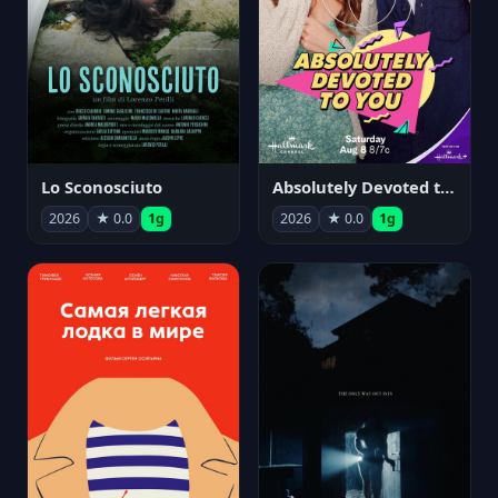
Lo Sconosciuto
Absolutely Devoted to You
2026
★ 0.0
1g
2026
★ 0.0
1g