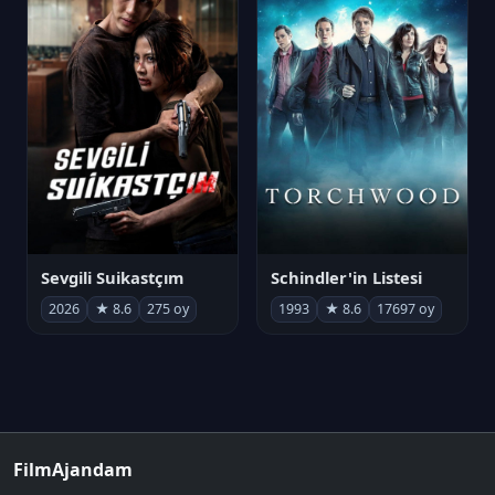
Sevgili Suikastçım
Schindler'in Listesi
2026
★ 8.6
275 oy
1993
★ 8.6
17697 oy
FilmAjandam