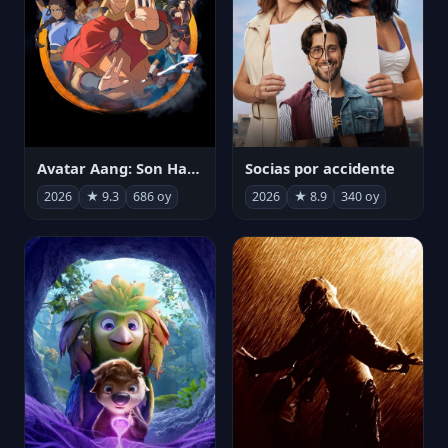
Avatar Aang: Son Havabükücü
Socias por accidente
2026
★ 9.3
686 oy
2026
★ 8.9
340 oy