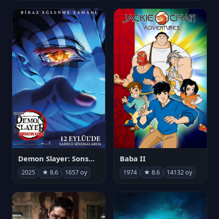
Demon Slayer: Sonsuzluk Kalesi
Baba II
2025
★ 8.6
1657 oy
1974
★ 8.6
14132 oy