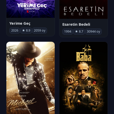
Yerime Geç
Esaretin Bedeli
2026
★ 8.9
2059 oy
1994
★ 8.7
30944 oy