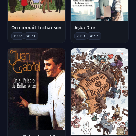
On connaît la chanson
Aşka Dair
1997
★ 7.0
2013
★ 5.5