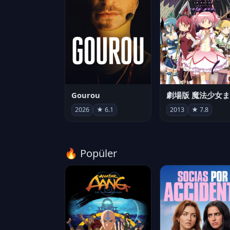
Gourou
2026
★ 6.1
2013
★ 7.8
🔥 Popüler