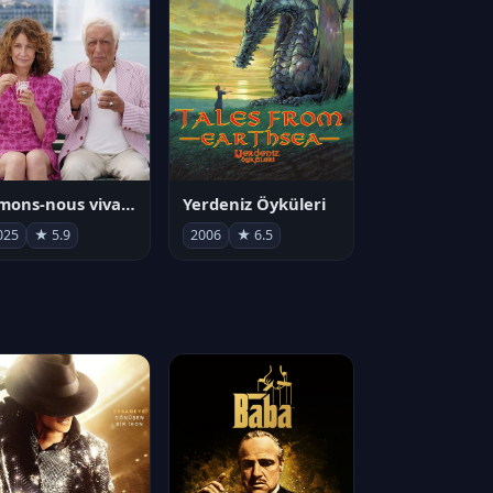
Aimons-nous vivants
Yerdeniz Öyküleri
025
★ 5.9
2006
★ 6.5