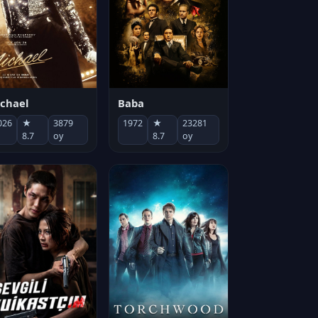
chael
Baba
026
★
3879
1972
★
23281
8.7
oy
8.7
oy