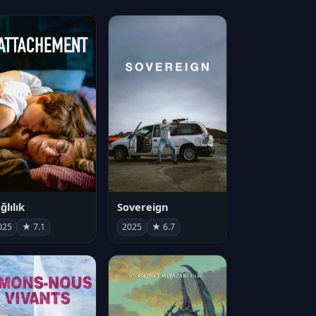
ğlılık
Sovereign
025
★ 7.1
2025
★ 6.7