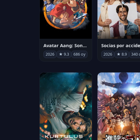
Avatar Aang: Son Havabükücü
2026
★ 9.3
686 oy
2026
★ 8.9
340 