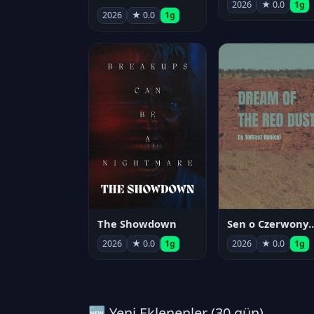
2026
★ 0.0
1g
2026
★ 0.0
1g
The Showdown
Sen o Czerwo
2026
★ 0.0
1g
2026
★ 0.0
1g
🆕 Yeni Eklenenler (30 gün)