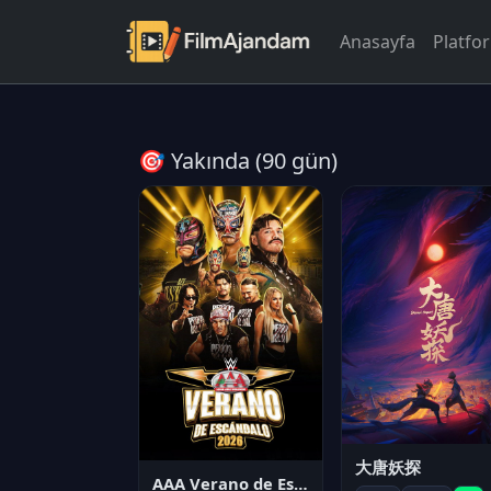
Anasayfa
Platfo
🎯 Yakında (90 gün)
大唐妖探
AAA Verano de Escándalo 2026 - Week 3