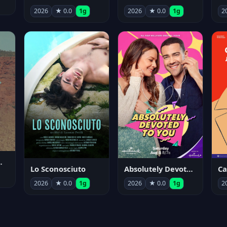
2026
★ 0.0
1g
2026
★ 0.0
1g
2
nym Pyle
Lo Sconosciuto
Absolutely Devoted to You
2026
★ 0.0
1g
2026
★ 0.0
1g
2