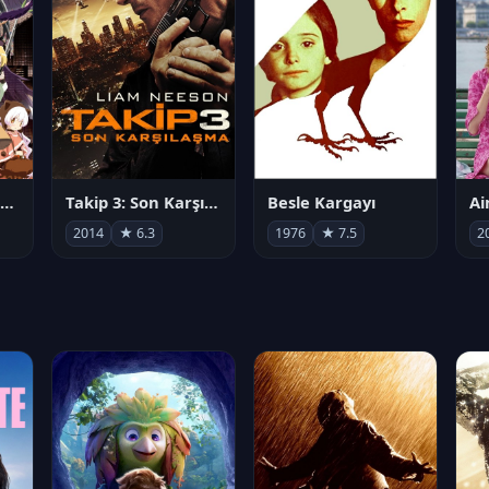
劇場版 魔法少女まどか☆マギカ[新編]叛逆の物語
Takip 3: Son Karşılaşma
Besle Kargayı
2014
★ 6.3
1976
★ 7.5
2