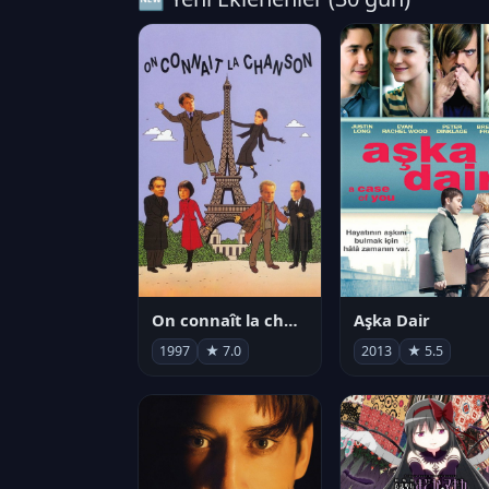
On connaît la chanson
Aşka Dair
1997
★ 7.0
2013
★ 5.5