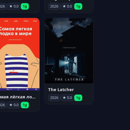
026
★ 0.0
1g
2026
★ 0.0
1g
The Latcher
Самая лёгкая лодка в мире
2026
★ 0.0
1g
026
★ 0.0
1g