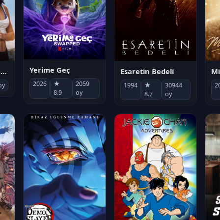
Yerime Geç
Mi
Socias por accidente
Esaretin Bedeli
2026
★
2059
2
oy
1994
★
30944
8.9
oy
8.7
oy