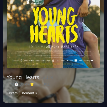
Young Hearts
· 2024
Film
⏱ 99 dk
⭐ 8.6 (302)
Dram
Romantik