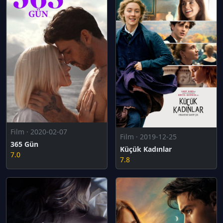
Film · 2020-02-07
Film · 2019-12-25
365 Gün
Küçük Kadınlar
7.0
7.8