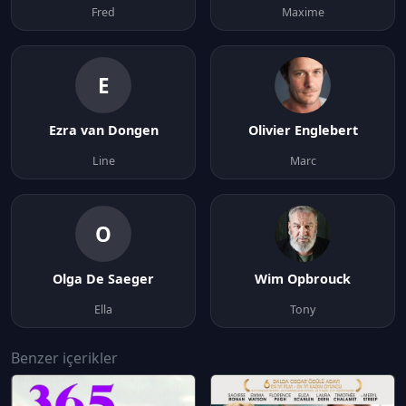
Fred
Maxime
E
Ezra van Dongen
Olivier Englebert
Line
Marc
O
Olga De Saeger
Wim Opbrouck
Ella
Tony
Benzer içerikler