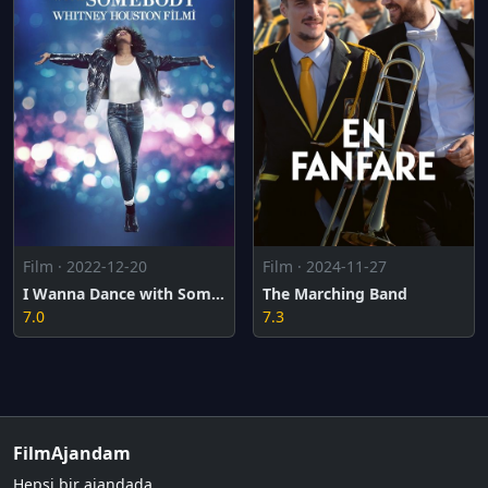
Film · 2022-12-20
Film · 2024-11-27
I Wanna Dance with Somebody: Whitney Houston Filmi
The Marching Band
7.0
7.3
FilmAjandam
Hepsi bir ajandada.