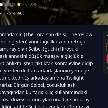
⏱ 129 dk
⭐ 7.8 (358)
m
Romantik
Yamada'nın (The Tora-san dizisi, The Yellow
 diğerleri) yönettiği ilk uzun metrajlı
samuray olan Seibei Iguchi (Hiroyuki
yaşlı annesini düşük maaşıyla güçlükle
aranlıkta işten çıktıktan sonra evine gidip
 bu yüzden de tüm arkadaşlarının yemeğe
detmektedir. İş arkadaşları ona Twilight
karlar. Bir gün Seibei, çocukluk aşkı
ayağından kurtarır. Kılıç kullanımındaki
n üst düzey samurayları ona bir samurayı
ldiği tarihte Seibei duygularını Tomoe'ye