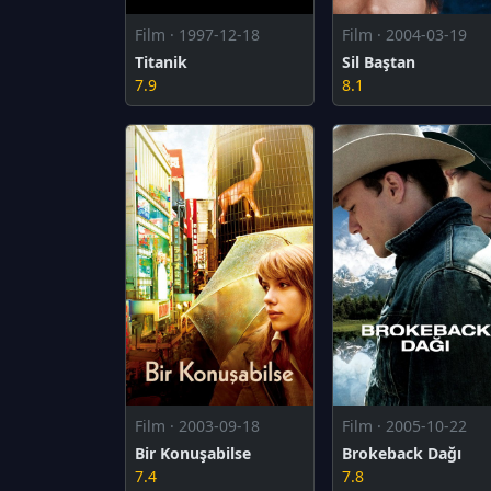
Film · 1997-12-18
Film · 2004-03-19
Titanik
Sil Baştan
7.9
8.1
Film · 2003-09-18
Film · 2005-10-22
Bir Konuşabilse
Brokeback Dağı
7.4
7.8