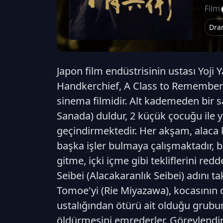
Film
Dra
Japon film endüstrisinin ustası Yoji 
Handkerchief, A Class to Remember ve
sinema filmidir. Alt kademeden bir 
Sanada) duldur, 2 küçük çocuğu ile 
geçindirmektedir. Her akşam, alaca k
başka işler bulmaya çalışmaktadır,
gitme, içki içme gibi tekliflerini red
Seibei (Alacakaranlık Seibei) adını ta
Tomoe'yi (Rie Miyazawa), kocasının d
ustalığından ötürü ait olduğu grubu
öldürmesini emrederler. Görevlendiri