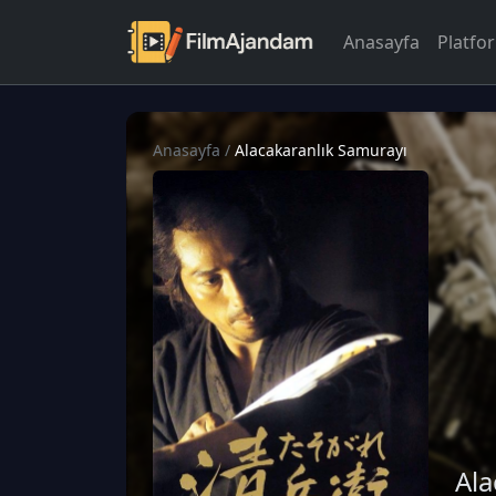
Anasayfa
Platfo
Anasayfa
/
Alacakaranlık Samurayı
Ala