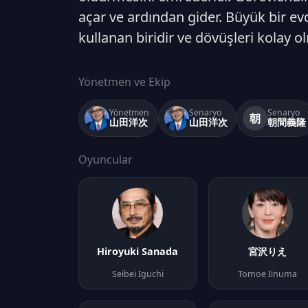
açar ve ardından gider. Büyük bir ev
kullanan biridir ve dövüşleri kolay ol
Yönetmen ve Ekip
Yönetmen
Senaryo
Senaryo
朝
山田洋次
山田洋次
朝間義隆
Oyuncular
Hiroyuki Sanada
宮沢りえ
Seibei Iguchi
Tomoe Iinuma