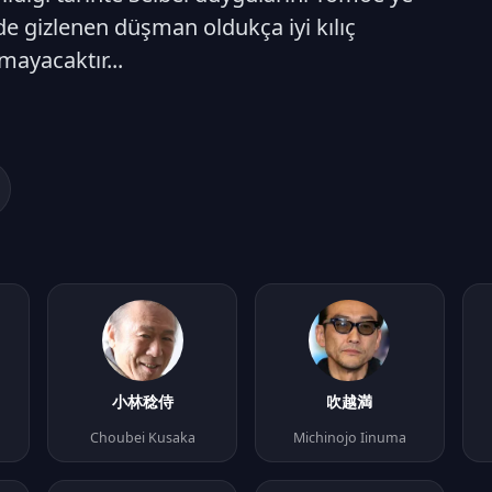
de gizlenen düşman oldukça iyi kılıç
mayacaktır...
小林稔侍
吹越満
Choubei Kusaka
Michinojo Iinuma