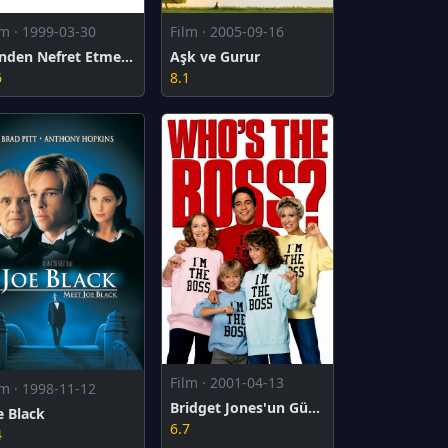
lm · 1999-03-30
Film · 2005-09-16
Senden Nefret Etmemin 10 Sebebi
Aşk ve Gurur
6
8.1
Film · 2001-04-13
lm · 1998-11-12
Bridget Jones'un Günlüğü
e Black
6.7
4