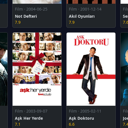
Film · 2004-06-25
Film · 2001-12-14
Fi
Not Defteri
Akıl Oyunları
7.9
7.9
7.
Film · 2003-09-07
Film · 2005-02-11
Fi
Aşk Her Yerde
Aşk Doktoru
Jo
7.1
6.6
7.