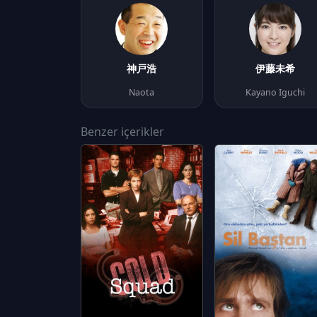
神戸浩
伊藤未希
Naota
Kayano Iguchi
Benzer içerikler