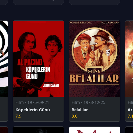
Film · 1975-09-21
Film · 1973-12-25
Fi
Köpeklerin Günü
Belalılar
Ar
7.9
8.0
7.