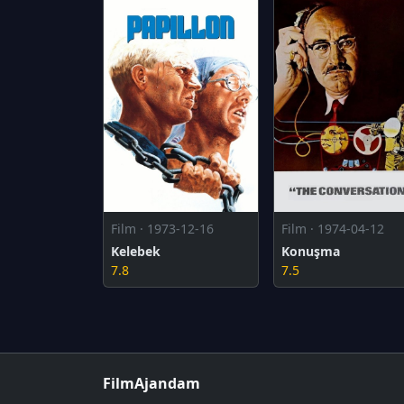
Film · 1973-12-16
Film · 1974-04-12
Kelebek
Konuşma
7.8
7.5
FilmAjandam