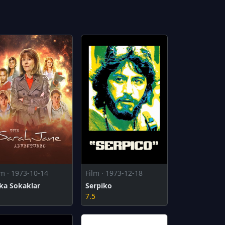
lm · 1973-10-14
Film · 1973-12-18
ka Sokaklar
Serpiko
1
7.5