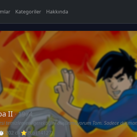
rmlar
Kategoriler
Hakkında
a II
· 1974
esi temizlemem gerektiğini düşünmüyorum Tom. Sadece düşman
⏱ 202 dk
⭐ 8.6 (14127)