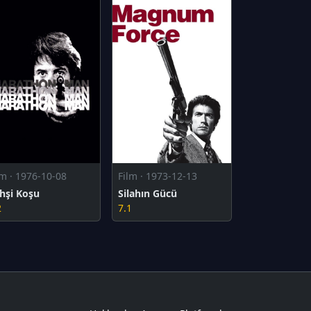
lm · 1976-10-08
Film · 1973-12-13
hşi Koşu
Silahın Gücü
2
7.1