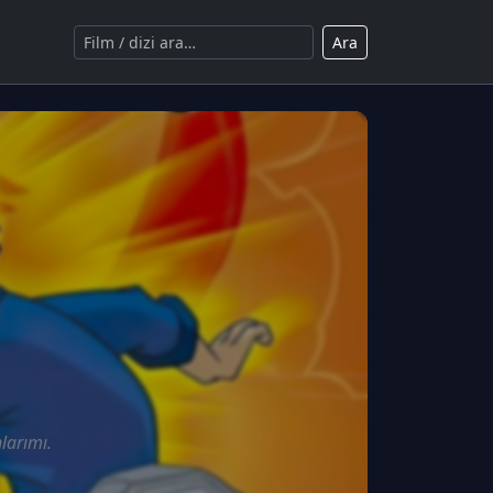
Ara
larımı.