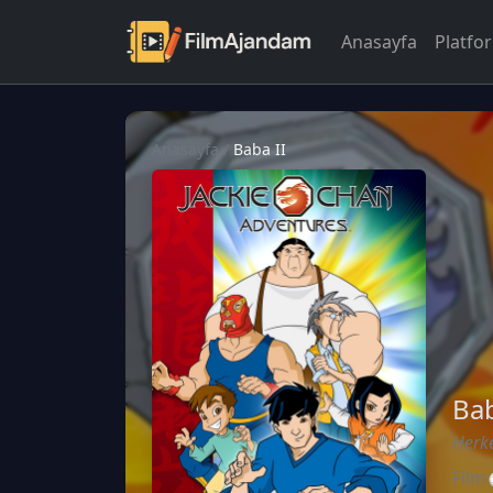
Anasayfa
Platfo
Anasayfa
/
Baba II
Bab
Herk
Film