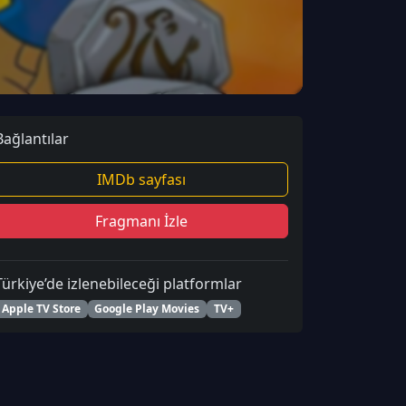
Bağlantılar
IMDb sayfası
Fragmanı İzle
Türkiye’de izlenebileceği platformlar
Apple TV Store
Google Play Movies
TV+