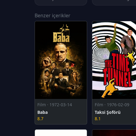
Benzer içerikler
Film · 1972-03-14
Film · 1976-02-09
Baba
Taksi Şoförü
8.7
8.1