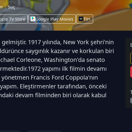
m
Suç
pple TV Store
Google Play Movies
TV+
gelmiştir. 1917 yılında, New York şehri'nin
öldürünce saygınlık kazanır ve korkulan biri
 Michael Corleone, Washington'da senato
 vermektedir.1972 yapımı ilk filmin devamı
ve yönetmen Francis Ford Coppola'nın
ir yapım. Eleştirmenler tarafından, önceki
ıdaki devam filminden biri olarak kabul