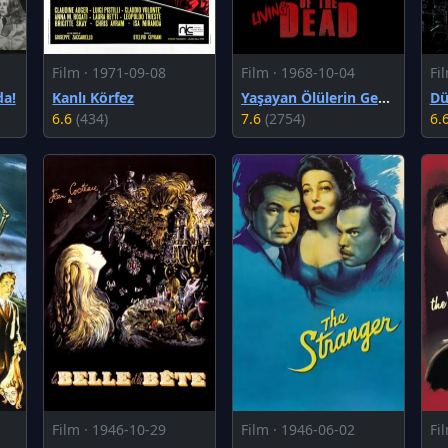
Film · 1971-09-08
Film · 1968-10-04
Fi
da!
Kanlı Körfez
Yaşayan Ölülerin Gecesi
Dü
6.6
(434)
7.6
(2754)
6.
Film · 1946-10-29
Film · 1946-06-02
Fi