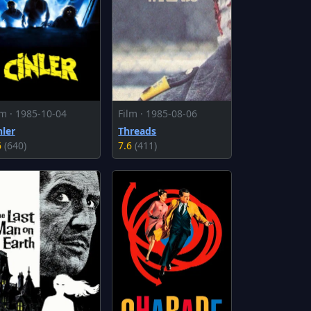
lm · 1985-10-04
Film · 1985-08-06
nler
Threads
6
(640)
7.6
(411)