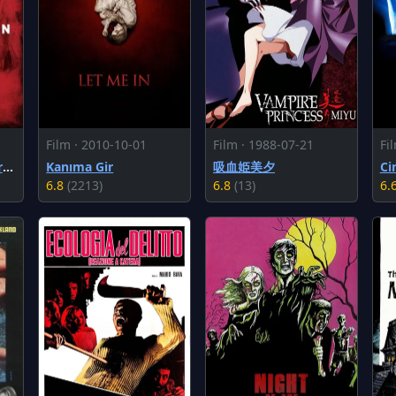
Film · 2010-10-01
Film · 1988-07-21
Fi
The Taking of Deborah Logan
Kanıma Gir
吸血姫美夕
Ci
6.8
(2213)
6.8
(13)
6.