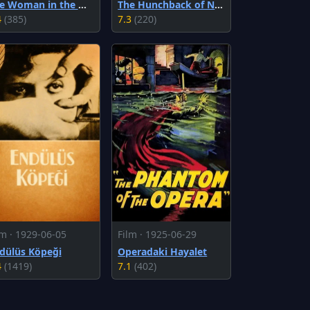
The Woman in the Window
The Hunchback of Notre Dame
4
(385)
7.3
(220)
lm · 1929-06-05
Film · 1925-06-29
dülüs Köpeği
Operadaki Hayalet
4
(1419)
7.1
(402)