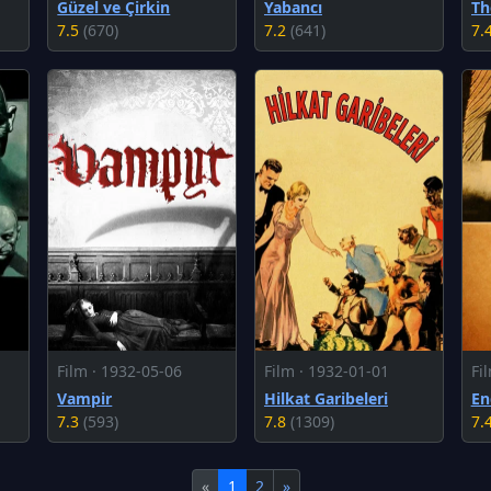
Güzel ve Çirkin
Yabancı
7.5
(670)
7.2
(641)
7.
Film · 1932-05-06
Film · 1932-01-01
Fi
Vampir
Hilkat Garibeleri
En
7.3
(593)
7.8
(1309)
7.
«
1
2
»