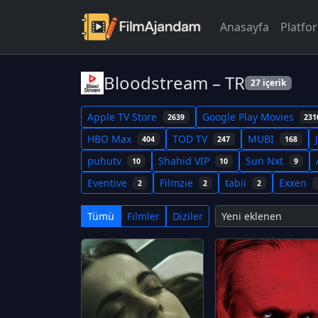
Anasayfa
Platfo
Bloodstream – TR
27 içerik
Apple TV Store
Google Play Movies
2639
231
HBO Max
TOD TV
MUBI
404
247
168
puhutv
Shahid VIP
Sun Nxt
10
10
9
Eventive
Filmzie
tabii
Exxen
2
2
2
Tümü
Filmler
Diziler