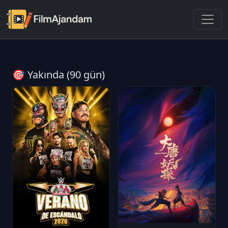
🎯 Yakında (90 gün)