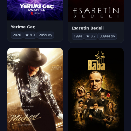
Yerime Geç
Esaretin Bedeli
2026
★ 8.9
2059 oy
1994
★ 8.7
30944 oy