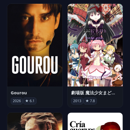
Gourou
劇場版 魔法少女まどか☆マギカ[新編]叛逆の物語
2026
★ 6.1
2013
★ 7.8