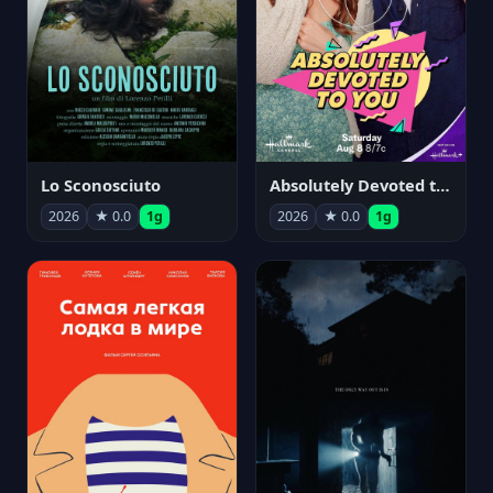
Lo Sconosciuto
Absolutely Devoted to You
2026
★ 0.0
1g
2026
★ 0.0
1g