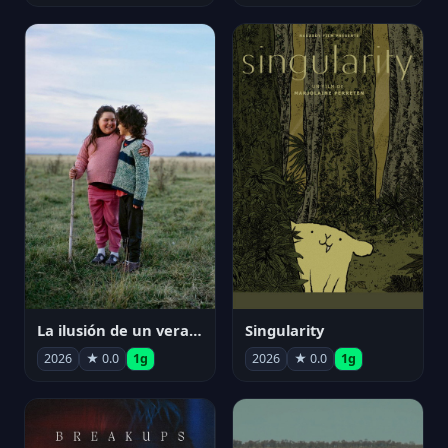
La ilusión de un verano sin fin
Singularity
2026
★ 0.0
1g
2026
★ 0.0
1g