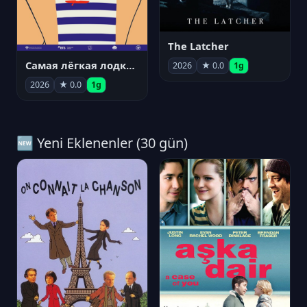
The Latcher
Самая лёгкая лодка в мире
2026
★ 0.0
1g
2026
★ 0.0
1g
🆕 Yeni Eklenenler (30 gün)