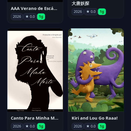
大唐妖探
AAA Verano de Escándalo 2026 - Week 3
2026
★ 0.0
1g
2026
★ 0.0
1g
Canto Para Minha Morte
Kiri and Lou Go Raaa!
2026
★ 0.0
1g
2026
★ 0.0
1g