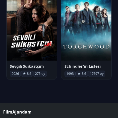
Sevgili Suikastçım
Schindler'in Listesi
2026
★ 8.6
275 oy
1993
★ 8.6
17697 oy
FilmAjandam