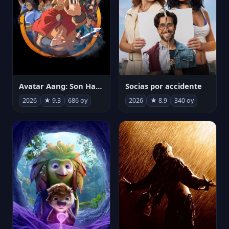
Avatar Aang: Son Havabükücü
Socias por accidente
2026
★ 9.3
686 oy
2026
★ 8.9
340 oy