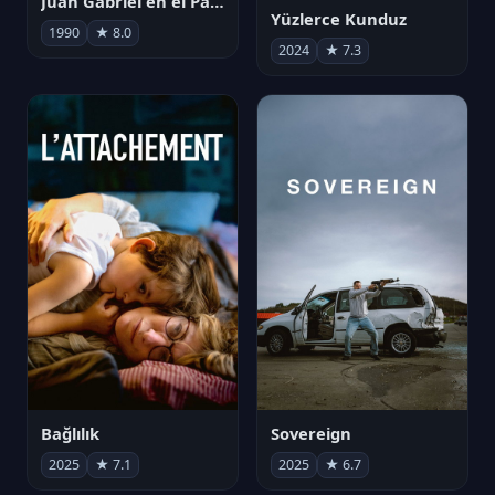
Juan Gabriel en el Palacio de Bellas Artes
Yüzlerce Kunduz
1990
★ 8.0
2024
★ 7.3
Bağlılık
Sovereign
2025
★ 7.1
2025
★ 6.7