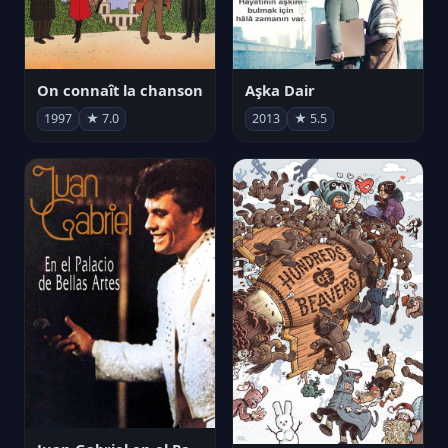
On connaît la chanson
Aşka Dair
1997
★ 7.0
2013
★ 5.5