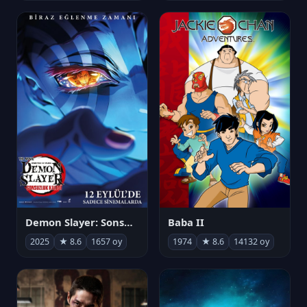
Demon Slayer: Sonsuzluk Kalesi
Baba II
2025
★ 8.6
1657 oy
1974
★ 8.6
14132 oy