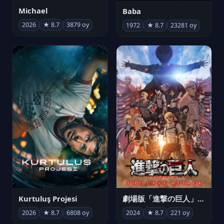
Michael
Baba
2026
★ 8.7
3879 oy
1972
★ 8.7
23281 oy
Kurtuluş Projesi
劇場版「進撃の巨人」完結編 THE LAST ATTACK
2026
★ 8.7
6808 oy
2024
★ 8.7
221 oy