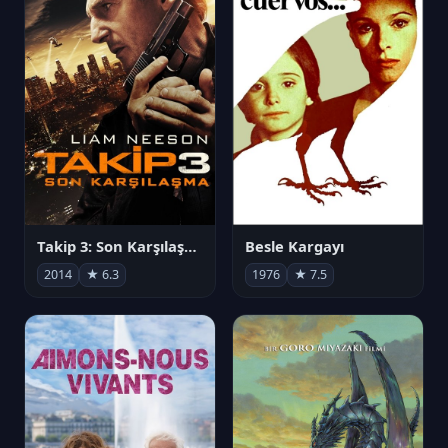
Takip 3: Son Karşılaşma
Besle Kargayı
2014
★ 6.3
1976
★ 7.5