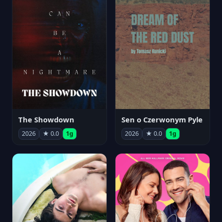
The Showdown
Sen o Czerwonym Pyle
2026
★ 0.0
1g
2026
★ 0.0
1g